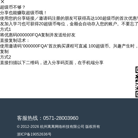
超级币不够？
分享也能赚取超级币哦！
使用您的分享链接／邀请码注册的朋友可获得高达100超级币的首次优惠
友加入学习也可获得20超级币每位，金额会自动存入您的账户。不要忘
方式1
将优惠码
000000FQA
复制并发送给好友
直接复制话术：
使用邀请码“000000FQA”首次购买课程可直减 100超级币。兴趣产生
复制
方式2
直接扫描以下二维码，进入分享码页面，在手机端分享
客服热线：0571-28003960
© 2012-2026 杭州离离网络科技有限公司 版权所有
浙ICP备19052636号