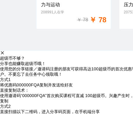
力与运动
压
208991人在学
207
免费试学
￥ 78
￥ 78
超级币不够？
分享也能赚取超级币哦！
使用您的分享链接／邀请码注册的朋友可获得高达100超级币的首次优惠
户。不要忘了去任务中心领取哦！
方式1
将优惠码
000000FQA
复制并发送给好友
直接复制话术：
使用邀请码“000000FQA”首次购买课程可直减 100超级币。兴趣产生
复制
方式2
直接扫描以下二维码，进入分享码页面，在手机端分享