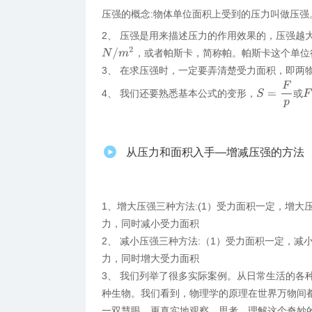
压强的概念:物体单位面积上受到的压力叫做压强
2、 压强是用来描述压力的作用效果的，压强越
N
/
m
2
，或者帕斯卡，简称帕。帕斯卡这个单位
3、 在求压强时，一定要弄清楚受力面积，即两
S
=
F
p
F
4、 我们还要熟悉基本公式的变形，
或
从压力和面积入手—增减压强的方法
1、增大压强三种方法:(1）受力面积一定，增大
力，同时减小受力面积
2、 减小压强三种方法:（1）受力面积一定，减
力，同时增大受力面积
3、 我们列举了很多实际案例。从日常生活的各
种生物。我们看到，物理学的原理在世界万物间
一双慧眼，更真实地观察、思考、理解这个奇妙