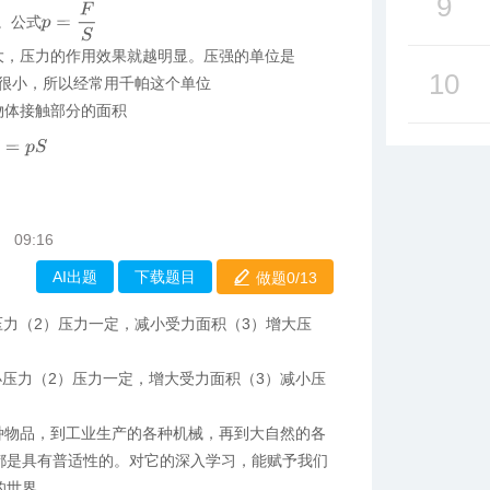
9
p
=
F
S
。公式
大，压力的作用效果就越明显。压强的单位是
10
很小，所以经常用千帕这个单位
物体接触部分的面积
=
p
S
09:16
AI出题
下载题目
做题0/
13
压力（2）压力一定，减小受力面积（3）增大压
小压力（2）压力一定，增大受力面积（3）减小压
种物品，到工业生产的各种机械，再到大自然的各
都是具有普适性的。对它的深入学习，能赋予我们
的世界