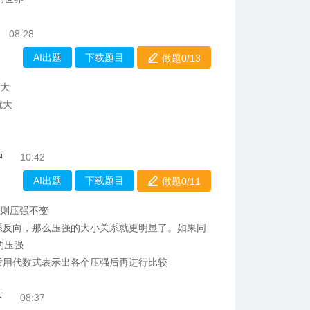
08:28
AI出题
下载题目
做题0/
13
就大
就大
中
10:42
AI出题
下载题目
做题0/
11
，则压强不变
系反向，那么压强的大小关系就更明显了。如果同
的压强
后用代数式表示出各个压强后再进行比较
下
08:37