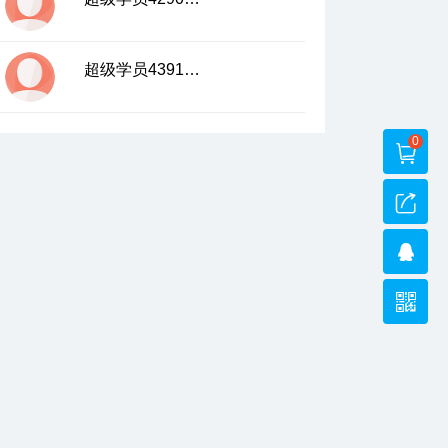
超级学员4391821
0