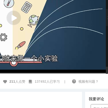
高清
1x
211
人点赞
137492人已学习
|
视频有问题？
我要评论