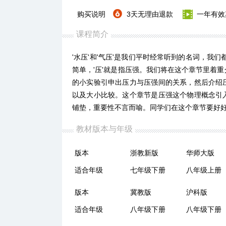
购买说明
3天无理由退款
一年有效
课程简介
'水压'和'气压'是我们平时经常听到的名词，我们都
简单，'压'就是指压强。我们将在这个章节里着
的小实验引申出压力与压强间的关系，然后介绍
以及大小比较。这个章节是压强这个物理概念引
铺垫，重要性不言而喻。同学们在这个章节要好
教材版本与年级
版本
浙教新版
华师大版
适合年级
七年级下册
八年级上册
版本
冀教版
沪科版
适合年级
八年级下册
八年级下册