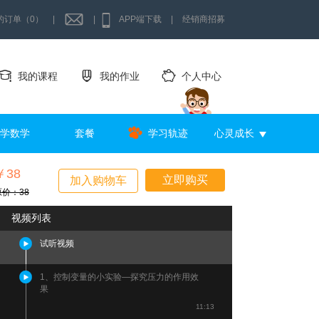
的订单（0）
|
|
APP端下载
|
经销商招募
我的课程
我的作业
个人中心
学数学
套餐
学习轨迹
心灵成长
￥38
立即购买
加入购物车
原价：38
视频列表
试听视频
1、控制变量的小实验—探究压力的作用效
果
11:13