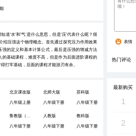
期
知道'水'和'气'是什么意思，但是'压'代表什么呢？很
表情
重介绍压强这个物理概念。首先通过探究压力作用效果
压强的定义和基本计算公式，最后是压强的增减方法
入的基础课程，难度不高，但是作为后面进阶课程的
热门评论
好得打牢基础，后面的课程才能游刃有余。
最新购买
北京课改版
北师大版
苏科版
1
八年级上册
八年级下册
八年级下册
鲁教版（五四制）
人教版
教科版
2
八年级下册
八年级下册
八年级下册