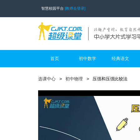
智慧校园平台
[教师去登录]
首页
初中数学
经典语文
选课中心
初中物理
压强和压强比较法
812678