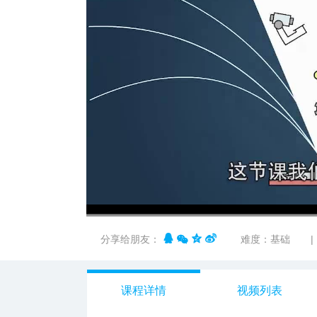
00:00
/
03:32
分享给朋友：
难度：基础
|
课程详情
视频列表