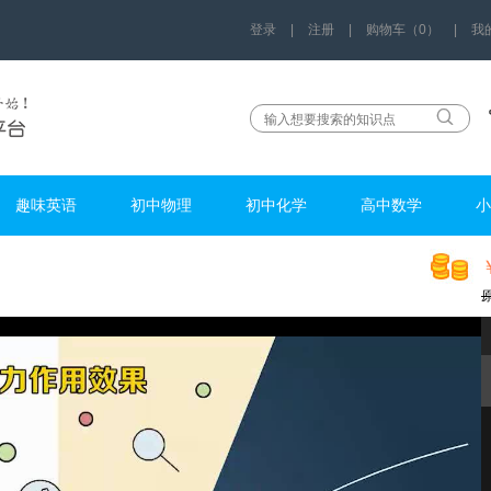
登录
|
注册
|
购物车（0）
|
我
趣味英语
初中物理
初中化学
高中数学
小