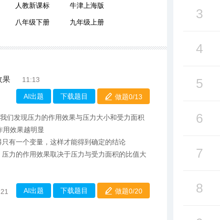
人教新课标
牛津上海版
3
八年级下册
九年级上册
4
效果
11:13
5
AI出题
下载题目
做题0/
13
6
。我们发现压力的作用效果与压力大小和受力面积
作用效果越明显
得只有一个变量，这样才能得到确定的结论
7
：压力的作用效果取决于压力与受力面积的比值大
8
AI出题
下载题目
做题0/
20
:21