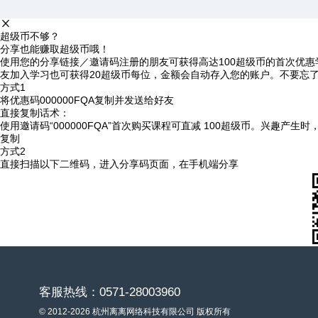
超级币不够？
分享也能赚取超级币哦！
使用您的分享链接／邀请码注册的朋友可获得高达100超级币的首次优惠
友加入学习也可获得20超级币每位，金额会自动存入您的账户。不要忘
方式1
将优惠码
000000FQA
复制并发送给好友
直接复制话术：
使用邀请码“000000FQA”首次购买课程可直减 100超级币。兴趣产生
复制
方式2
直接扫描以下二维码，进入分享码页面，在手机端分享
客服热线：0571-28003960
© 2012-2026 杭州离离网络科技有限公司 版权所有