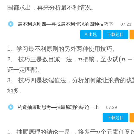
围都求出，再来分析最不利情况。
最不利原则四—寻找最不利情况的四种技巧下
07:23
AI出题
下载题目
1、学习最不利原则的另外两种使用技巧。
(
n
−
1
)
2、 技巧三是数目减一法，
把锁，至少试
n
证一定匹配。
3、 技巧四是极端值法，分析如何能让浪费的载
地多。
构造抽屉助思考—抽屉原理的结论一上
07:29
下载题目
1、抽屉原理的结论一是 ，将多于
个元素任意
n