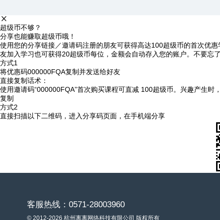
超级币不够？
分享也能赚取超级币哦！
使用您的分享链接／邀请码注册的朋友可获得高达100超级币的首次优惠
友加入学习也可获得20超级币每位，金额会自动存入您的账户。不要忘
方式1
将优惠码
000000FQA
复制并发送给好友
直接复制话术：
使用邀请码“000000FQA”首次购买课程可直减 100超级币。兴趣产生
复制
方式2
直接扫描以下二维码，进入分享码页面，在手机端分享
客服热线：0571-28003960
© 2012-2026 杭州离离网络科技有限公司 版权所有