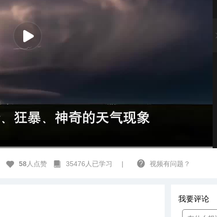
高清
1x
58
人点赞
35476人已学习
|
视频有问题？
我要评论