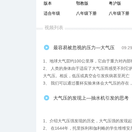
版本
鄂教版
粤沪版
适合年级
八年级下册
八年级下册
视频列表
最容易被忽视的压力—大气压
09:2
1、​地球大气层约100公里厚，它由于重力对内
2、 人类的身体由于适应了大气压而感受不到它
大气压。相反，低压或真空会引发疾病甚至死亡
3、 我们可以通过覆杯实验来体会大气压的存在
大气压的发现上—抽水机引发的思考
1、介绍大气压强发现的历史，大气压强的发现
2、 在1644年，托里拆利和伽利略的学生维维