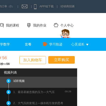
的订单（0）
|
|
APP端下载
|
经销商招募
我的课程
我的作业
个人中心
学数学
套餐
学习轨迹
心灵成长
￥56
立即购买
加入购物车
原价：56
视频列表
试听视频
09:29
1、最容易被忽视的压力—大气压
2、大气压的发现上—抽水机引发的思考