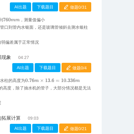
AI出题
下载题目
做题0/
31
到
，测量值偏小
760
m
m
玻璃管口到管内水银面，还是玻璃管倾斜去测水银柱
微弱偏差属于正常情况
强现象
04:27
AI出题
下载题目
做题0/
4
得水柱的高度为
0.76
m
×
13.6
=
10.336
m
的高度，除了抽水机的管子，大部分情况都是无法
置
的拓展计算
09:03
AI出题
下载题目
做题0/
21