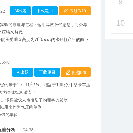
9
AI出题
下载题目
做题0/
10
:22
10
利实验的原理与过程：运用等效替代思想，将外界
体压强来替代
多能承受垂直高度为
的水银柱产生的向下
760
m
m
05:40
AI出题
下载题目
做题0/
6
1
×
10
5
P
a
压强约等于
。相当于
吨的中型卡车压
10
因为身体结构适应了
计。该实验极大地推动了物理学的发展
可以用来作为气压的单位
压强的单位
偏差分析
04:38