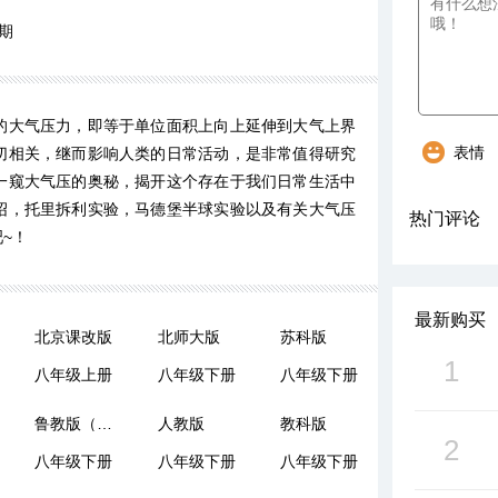
期
的大气压力，即等于单位面积上向上延伸到大气上界
表情
切相关，继而影响人类的日常活动，是非常值得研究
一窥大气压的奥秘，揭开这个存在于我们日常生活中
绍，托里拆利实验，马德堡半球实验以及有关大气压
热门评论
~！
最新购买
北京课改版
北师大版
苏科版
1
八年级上册
八年级下册
八年级下册
鲁教版（五四制）
人教版
教科版
2
八年级下册
八年级下册
八年级下册