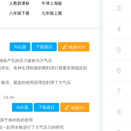
人教新课标
牛津上海版
3
八年级下册
九年级上册
4
AI出题
下载题目
做题0/
20
9
5
部物体产生的压力被称为大气压
的存在。各种生理机能的顺利进行都要依靠稳定的
6
，吸管、吸盘的使用原理也利用了大气压
7
04:46
AI出题
下载题目
做题0/
1
8
起源于抽水机的使用
安尼一起用水银进行了大气压力的研究