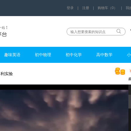
登录
|
注册
|
购物车（0）
|
我
趣味英语
初中物理
初中化学
高中数学
小
拆利实验
w12678