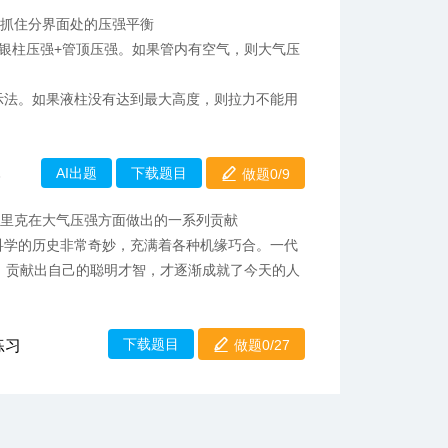
要抓住分界面处的压强平衡
水银柱压强+管顶压强。如果管内有空气，则大气压
示法。如果液柱没有达到最大高度，则拉力不能用
AI出题
下载题目
做题0/
9
3
居里克在大气压强方面做出的一系列贡献
科学的历史非常奇妙，充满着各种机缘巧合。一代
，贡献出自己的聪明才智，才逐渐成就了今天的人
下载题目
练习
做题0/27