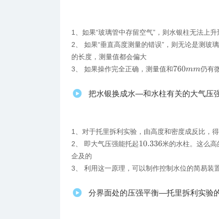
1、如果“玻璃管中存留空气”，则水银柱无法上升
2、 如果“垂直高度测量的错误”，则无论是测
的长度，测量值都会偏大
3、 如果操作完全正确，测量值和
仍有
760
m
m
把水银换成水—和水柱有关的大气压
1、对于托里拆利实验，由高度和密度成反比，
2、 即大气压强能托起
米的水柱。这么高
10.336
企及的
3、 利用这一原理，可以制作控制水位的简易装
分界面处的压强平衡—托里拆利实验