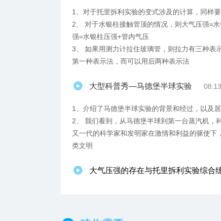
1、对于托里拆利实验的变式涉及的计算，同样
2、 对于水银柱接触管顶的情况，则大气压强=
强=水银柱压强+管内气压
3、 如果用测力计拉住玻璃管，则拉力有三种表
第一种表示法，而可以用后两种表示法
大型科普秀—马德堡半球实验
08:1
1、介绍了马德堡半球实验的背景和经过，以及
2、 我们看到，从马德堡半球到第一台蒸汽机，
又一代的科学家和发明家在激情和利益的驱使下
类文明
大气压强的存在与托里拆利实验综合