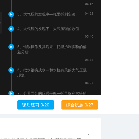
04:46
04:22
3、大气压的发现中—托里拆利实验
4、大气压的发现下—大气压强的数值
05:40
5、错误操作及其后果—托里拆利实验的偏
差分析
04:38
6、把水银换成水—和水柱有关的大气压强
现象
04:27
7、分界面处的压强平衡—托里拆利实验的
拓展计算
课后练习 0/20
综合试题 0/27
09:03
08:13
8、大型科普秀—马德堡半球实验