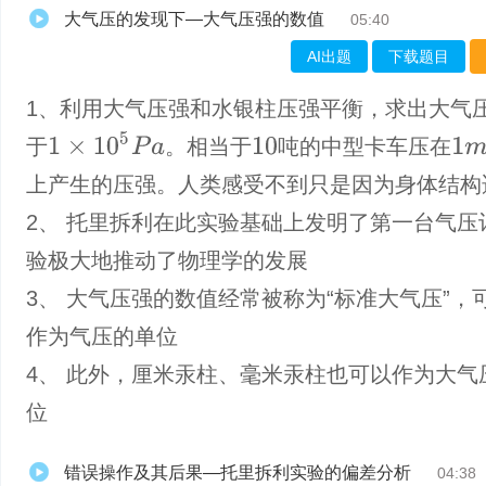
大气压的发现下—大气压强的数值
05:40
AI出题
下载题目
1、利用大气压强和水银柱压强平衡，求出大气
1
×
10
5
P
a
1
m
2
于
。相当于
吨的中型卡车压在
10
上产生的压强。人类感受不到只是因为身体结构
2、 托里拆利在此实验基础上发明了第一台气压
验极大地推动了物理学的发展
3、 大气压强的数值经常被称为“标准大气压”，
作为气压的单位
4、 此外，厘米汞柱、毫米汞柱也可以作为大气
位
错误操作及其后果—托里拆利实验的偏差分析
04:38