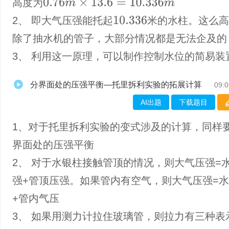
高度为
0.76
m
×
13.6
=
10.336
m
2、 即大气压强能托起
米的水柱。这么
10.336
除了抽水机的管子，大部分情况都是无法企及的
3、 利用这一原理，可以制作控制水位的简易装
分界面处的压强平衡—托里拆利实验的拓展计算
09:0
AI出题
下载题目
1、对于托里拆利实验的变式涉及的计算，同样
界面处的压强平衡
2、 对于水银柱接触管顶的情况，则大气压强=
强+管顶压强。如果管内有空气，则大气压强=
+管内气压
3、 如果用测力计拉住玻璃管，则拉力有三种表