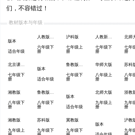
们，不容错过！
教材版本与年级
人教版（五四制）
沪科版
人教新课程
北师
版本
六年级下
七年级上
七年级下
七年
适合年级
册
册
册
册
北京课改版
鲁教版（五四制）
华师大版
苏科
版本
七年级下
七年级下
八年级上
八年
册
适合年级
册
册
册
湘教版
鲁教版（五四制）
北师大版
浙教
版本
八年级下
八年级下
九年级上
九年
册
册
适合年级
册
册
湘教版
苏科版
冀教版
沪教
版本
九年级上
九年级下
九年级下
九年
册
册
册
适合年级
册