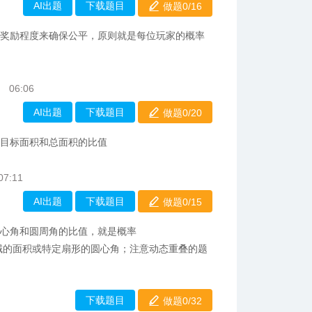
AI出题
下载题目
做题0/
16
改奖励程度来确保公平，原则就是每位玩家的概率
06:06
AI出题
下载题目
做题0/
20
于目标面积和总面积的比值
07:11
AI出题
下载题目
做题0/
15
圆心角和圆周角的比值，就是概率
域的面积或特定扇形的圆心角；注意动态重叠的题
下载题目
做题0/32