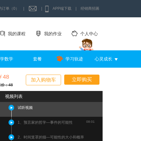
的订单（0）
|
|
APP端下载
|
经销商招募
我的课程
我的作业
个人中心
学数学
套餐
学习轨迹
心灵成长
￥48
立即购买
加入购物车
原价：48
视频列表
试听视频
08:01
1、预言家的哲学—事件的可能性
2、时间笼罩的猫—可能性的大小和概率