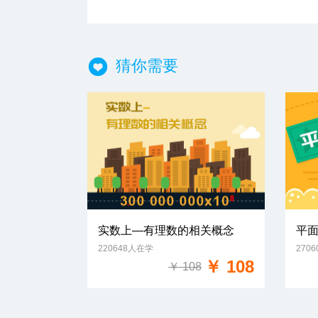
猜你需要
实数上—有理数的相关概念
平
220648人在学
270
免费试学
￥ 108
￥ 108