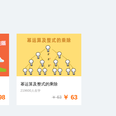
幂运算及整式的乘除
219600人在学
免费试学
98
￥ 63
￥ 63