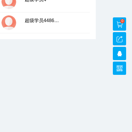
超级学员4486035
0