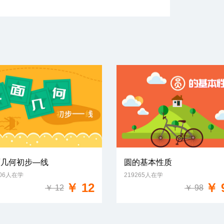
面几何初步—线
圆的基本性质
606人在学
219265人在学
免费试学
免费试学
￥ 12
￥ 
￥ 12
￥ 98