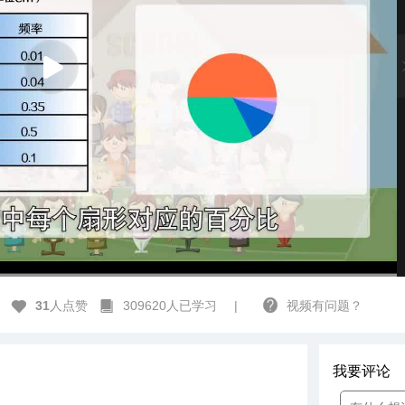
高清
1x
31
人点赞
309620人已学习
|
视频有问题？
我要评论