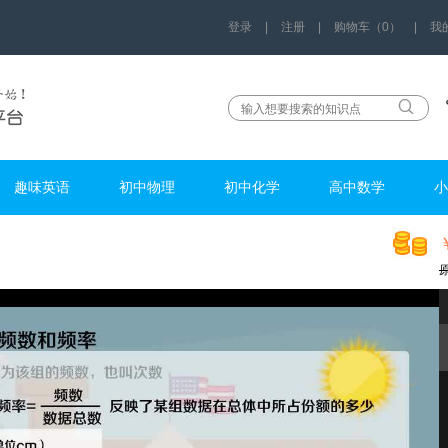
登录
|
注册
|
购物车（0）
|
我
趣味英语
初中物理
初中化学
高中数学
小
b12678