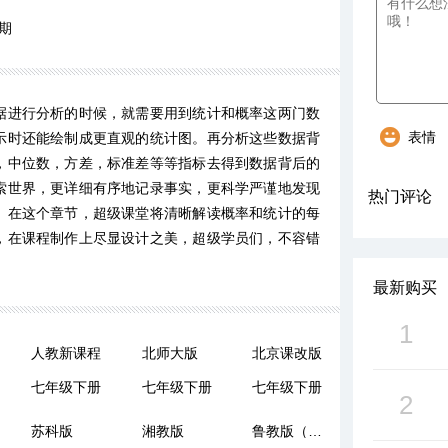
期
据进行分析的时候，就需要用到统计和概率这两门数
表情
示时还能绘制成更直观的统计图。再分析这些数据背
，中位数，方差，标准差等等指标去得到数据背后的
索世界，更详细有序地记录事实，更科学严谨地发现
热门评论
。在这个章节，超级课堂将清晰解读概率和统计的每
，在课程制作上尽显设计之美，超级学员们，不容错
最新购买
1
人教新课程
北师大版
北京课改版
七年级下册
七年级下册
七年级下册
2
苏科版
湘教版
鲁教版（五四制）