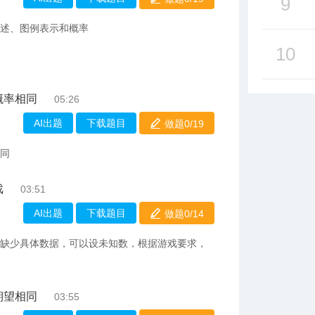
9
叙述、图例表示和概率
10
概率相同
05:26
AI出题
下载题目
做题0/
19
相同
戏
03:51
AI出题
下载题目
做题0/
14
果缺少具体数据，可以设未知数，根据游戏要求，
期望相同
03:55