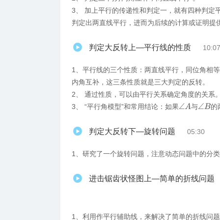
3、 加上平行的传递性和判定一，就有四种判定
判定出两直线平行，进而为后续的计算或证明提
判定大反转上—平行线的性质
10:0
1、平行线的三个性质：两直线平行，同位角相
内角互补，这三条性质就是三大判定的反转。
2、 通过性质，可以由平行关系确定角度的关系
∠
A
3、 “平行角模型”和常用结论：如果
与
的
∠
B
判定大反转下—旋转问题
05:30
1、​研究了一个旋转问题，注意动态问题中的分
进击锯齿状怪图上—简单的折线问题
1、利用作平行辅助线，来解决了简单的折线问