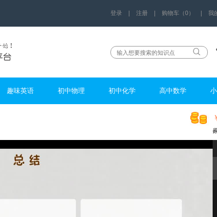
登录
|
注册
|
购物车（0）
|
我
趣味英语
初中物理
初中化学
高中数学
小