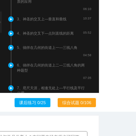
质的应用
06:10
10:37
3、神圣的交叉上—垂直和垂线
05:52
4、神圣的交叉下—点到直线的距离
5、徜徉在几何的街道上一—三线八角
04:58
6、徜徉在几何的街道上二—三线八角的两
种题型
07:35
7、咫尺天涯，相逢无处上—平行线及平行
公理
05:24
课后练习 0/25
综合试题 0/106
8、咫尺天涯，相逢无处下—平行公理的推
论及反证法
06:51
11:33
9、同位角的呼应—平行线的判定一