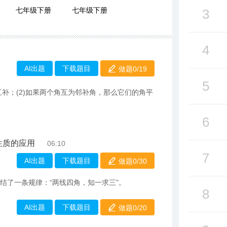
七年级下册
七年级下册
3
4
AI出题
下载题目
做题0/
19
5
互补；(2)如果两个角互为邻补角，那么它们的角平
6
性质的应用
06:10
7
AI出题
下载题目
做题0/
30
结了一条规律：“两线四角，知一求三”。
8
AI出题
下载题目
做题0/
20