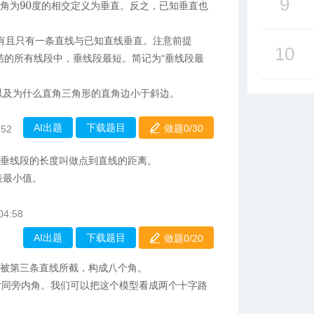
9
夹角为
度的相交定义为垂直。反之，已知垂直也
90
点有且只有一条直线与已知直线垂直。注意前提
10
连结的所有线段中，垂线段最短。简记为“垂线段最
以及为什么直角三角形的直角边小于斜边。
AI出题
下载题目
做题0/
30
:52
的垂线段的长度叫做点到直线的距离。
表最小值。
04:58
AI出题
下载题目
做题0/
20
线被第三条直线所截，构成八个角。
对同旁内角。我们可以把这个模型看成两个十字路