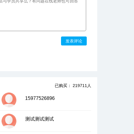
10、回归同位角—平行线的判定二、三
10:35
10:07
11、判定大反转上—平行线的性质
发表评论
05:30
12、判定大反转下—旋转问题
13、进击锯齿状怪图上—简单的折线问题
05:22
14、进击锯齿状怪图下—复杂的折线问题
08:29
已购买： 219711人
15、咫尺天涯一线牵上—平行线之间的距离
15977526896
09:33
16、咫尺天涯一线牵中—同底等高和等底等
高模型
测试测试测试
05:23
06:25
17、咫尺天涯一线牵下—梯形模型