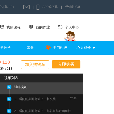
的订单（0）
|
|
APP端下载
|
经销商招募
我的课程
我的作业
个人中心
学数学
套餐
学习轨迹
心灵成长
￥118
立即购买
加入购物车
原价：118
视频列表
试听视频
07:40
1、瞬间的美丽邂逅上—相交线
2、瞬间的美丽邂逅下—邻补角与对顶角性