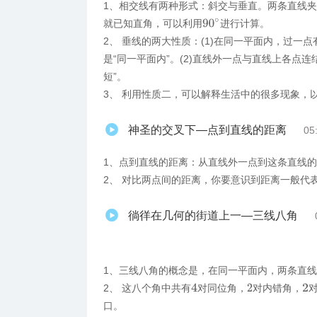
1、相交线有两种形式：斜交与垂直。两条直线
90
∘
就已知直角，可以利用
进行计算。
2、 垂线的两大性质：(1)在同一平面内，过一
是“同一平面内”。(2)直线外一点与直线上各点
短”。
3、 利用性质二，可以解释生活中的很多现象，
神圣的交叉下—点到直线的距离
05
1、​点到直线的距离：从直线外一点到这条直线
2、 对比两点间的距离，你要意识到距离一般代
徜徉在几何的街道上一—三线八角
1、三线八角的概念是，在同一平面内，两条直
2、 这八个角中共有
对同位角，
对内错角，
4
2
2
口。