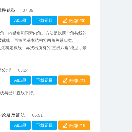
两种题型
07:35
AI出题
下载题目
做题0/
30
位角、内错角和同旁内角。方法是找两个角共线的
被截线；再按照基本结构将两角关系归类。
是先确定截线，再找出所有的“三线八角”模型，最
行公理
05:24
AI出题
下载题目
做题0/
21
直线与已知直线平行。
推论及反证法
06:51
AI出题
下载题目
做题0/
19