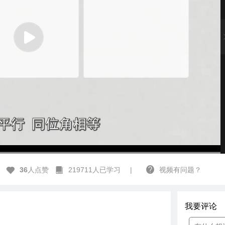
r12678
高清
1x
36
人点赞
219711人已学习
|
视频有问题？
我要评论