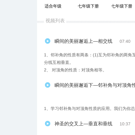
适合年级
七年级下册
七年级下册
视频列表
瞬间的美丽邂逅上—相交线
07:40
1、邻补角的性质有两条：(1)互为邻补角的两角
分线互相垂直。
2、 对顶角的性质：对顶角相等。
瞬间的美丽邂逅下—邻补角与对顶角
1、学习邻补角与对顶角性质的应用。我们为你总
神圣的交叉上—垂直和垂线
10:37