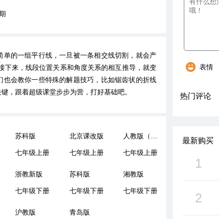
期
简单的一组平行线，一旦被一条相交线切割，就会产
表情
。接下来，线段位置关系和角度关系的相互推导，就变
们也会教你一些特殊的解题技巧，比如锯齿状的折线
关键，跟着超级课堂步步为营，打好基础吧。
热门评论
苏科版
北京课改版
人教版（五四制）
最新购买
七年级上册
七年级上册
七年级上册
1
浙教新版
苏科版
湘教版
七年级下册
七年级下册
七年级下册
2
沪教版
青岛版