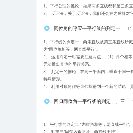
1、平行公理的推论：如果两条直线都和第三条
2、 反证法，关于反证法，我们还会在之后针对
同位角的呼应—平行线的判定一
11
1、平行线的判定一：两条直线被第三条直线所
为“同位角相等，两直线平行”。
2、 运用判定一时需要注意两点：（1）两个相
无法推出其他的平行关系。
3、 判定一的推论：在同一平面内，垂直于同一
特殊情形。
4、 利用对顶角作等量代换得到一个新的结论：
回归同位角—平行线的判定二、三
1、平行线的判定二 “内错角相等，两直线平行”。
2、 判定三“同旁内角互补，两直线平行”。