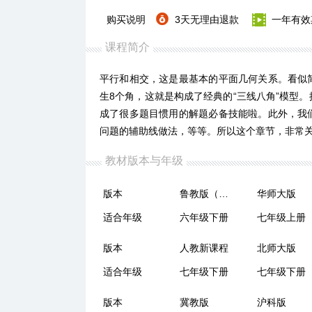
购买说明
3天无理由退款
一年有效
课程简介
平行和相交，这是最基本的平面几何关系。看似
生8个角，这就是构成了经典的“三线八角”模型
成了很多题目惯用的解题必备技能啦。此外，我
问题的辅助线做法，等等。所以这个章节，非常
教材版本与年级
版本
鲁教版（五四制）
华师大版
适合年级
六年级下册
七年级上册
版本
人教新课程
北师大版
适合年级
七年级下册
七年级下册
版本
冀教版
沪科版