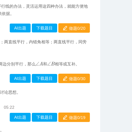
平行线的办法，灵活运用这四种办法，就能方便地
供依据。
AI出题
下载题目
做题0/
20
7
等；两直线平行，内错角相等；两直线平行，同旁
。
∠
A
两边分别平行，那么
和
相等或互补。
∠
B
AI出题
下载题目
做题0/
30
类讨论思想。
05:22
AI出题
下载题目
做题0/
19
题。