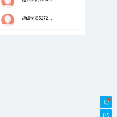
超级学员5272244
0