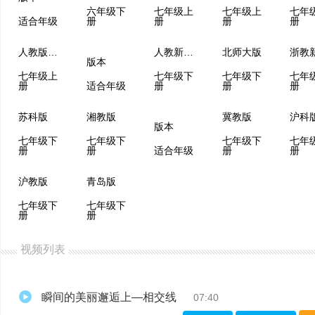
六年级下
七年级上
七年级上
七年
适合年级
册
册
册
册
人教版（五四制）
人教新课程
北师大版
浙教
版本
七年级上
七年级下
七年级下
七年
册
适合年级
册
册
册
苏科版
湘教版
冀教版
沪科
版本
七年级下
七年级下
七年级下
七年
册
册
适合年级
册
册
沪教版
青岛版
七年级下
七年级下
册
册
视频列表
瞬间的美丽邂逅上—相交线
07:40