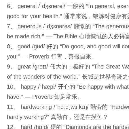
6、 general /ˈdʒɛnərəl/ 一般的 “In general, exerc
good for your health.” 通常来说，锻炼对健康
7、 generous /ˈdʒɛnərəs/ 慷慨的 “The generous s
be made rich.” — The Bible 心地慷慨的人必
8、 good /ɡʊd/ 好的 “Do good, and good will co
you.” — Proverb 行善，善报自来。
9、 great /ɡreɪt/ 伟大的；极好的 “The Great Wall
of the wonders of the world.” 长城是世界奇
10、 happy /ˈhæpi/ 开心的 “Be happy with what
have.” — Proverb 知足常乐。
11、 hardworking /ˈhɑːdˌwɜːkɪŋ/ 勤劳的 “Hardwo
hardly working?” 真勤奋，还是在摸鱼？
12、 hard /hɑːd/ 硬的 “Diamonds are the hardes