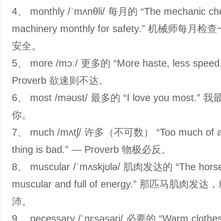
4、 monthly /ˈmʌnθli/ 每月的 “The mechanic ch
machinery monthly for safety.” 机械师每
安全。
5、 more /mɔː/ 更多的 “More haste, less speed
Proverb 欲速则不达。
6、 most /məʊst/ 最多的 “I love you most.”
你。
7、 much /mʌtʃ/ 许多（不可数） “Too much of a
thing is bad.” — Proverb 物极必反。
8、 muscular /ˈmʌskjʊlə/ 肌肉发达的 “The hors
muscular and full of energy.” 那匹马肌肉发
沛。
9、 necessary /ˈnɛsəsəri/ 必要的 “Warm clothes