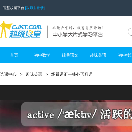
智慧校园平台
[教师去登录]
首页
初中数学
经典语文
趣味英语
初中物
选课中心
趣味英语
场景词汇—核心形容词