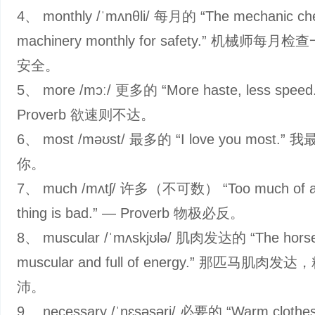
4、 monthly /ˈmʌnθli/ 每月的 “The mechanic ch
machinery monthly for safety.” 机械师每
安全。
5、 more /mɔː/ 更多的 “More haste, less speed
Proverb 欲速则不达。
6、 most /məʊst/ 最多的 “I love you most.”
你。
7、 much /mʌtʃ/ 许多（不可数） “Too much of a
thing is bad.” — Proverb 物极必反。
8、 muscular /ˈmʌskjʊlə/ 肌肉发达的 “The hors
muscular and full of energy.” 那匹马肌肉发
沛。
9、 necessary /ˈnɛsəsəri/ 必要的 “Warm clothes