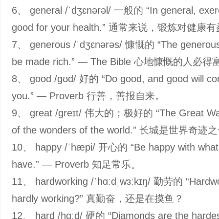
6、 general /ˈdʒɛnərəl/ 一般的 “In general, exerc
good for your health.” 通常来说，锻炼对健康
7、 generous /ˈdʒɛnərəs/ 慷慨的 “The generous s
be made rich.” — The Bible 心地慷慨的人必
8、 good /ɡʊd/ 好的 “Do good, and good will co
you.” — Proverb 行善，善报自来。
9、 great /ɡreɪt/ 伟大的；极好的 “The Great Wall
of the wonders of the world.” 长城是世界奇
10、 happy /ˈhæpi/ 开心的 “Be happy with what
have.” — Proverb 知足常乐。
11、 hardworking /ˈhɑːdˌwɜːkɪŋ/ 勤劳的 “Hardwo
hardly working?” 真勤奋，还是在摸鱼？
12、 hard /hɑːd/ 硬的 “Diamonds are the hardes