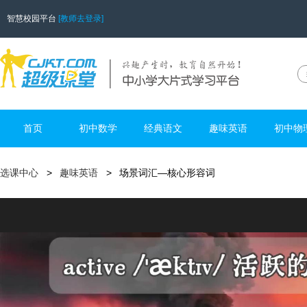
智慧校园平台
[教师去登录]
首页
初中数学
经典语文
趣味英语
初中物
选课中心
趣味英语
场景词汇—核心形容词