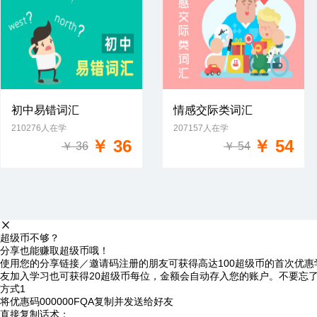
初中易错词汇
情感交际类词汇
210276人在学
207157人在学
免费试学
免费试学
￥ 36
￥ 54
￥ 36
￥ 54
超级币不够？
分享也能赚取超级币哦！
使用您的分享链接／邀请码注册的朋友可获得高达100超级币的首次优惠
友加入学习也可获得20超级币每位，金额会自动存入您的账户。不要忘
方式1
将优惠码
000000FQA
复制并发送给好友
直接复制话术：