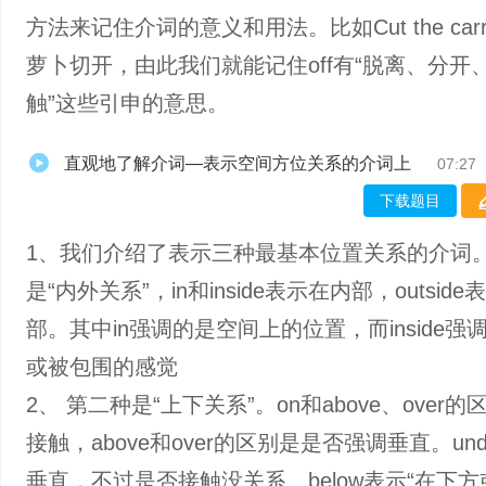
方法来记住介词的意义和用法。比如Cut the carrot
萝卜切开，由此我们就能记住off有“脱离、分开
触”这些引申的意思。
直观地了解介词—表示空间方位关系的介词上
07:27
下载题目
1、我们介绍了表示三种最基本位置关系的介词
是“内外关系”，in和inside表示在内部，outsid
部。其中‌in强调的是空间上的位置，而‌inside‌
或被包围的感觉
2、 第二种是“上下关系”。on和above、over
接触，above和over的区别是是否强调垂直。un
垂直，不过是否接触没关系。below表示“在下