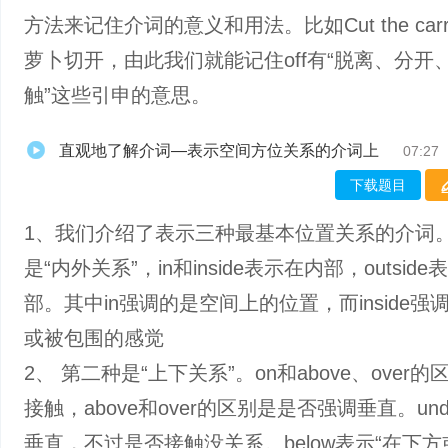
方法来记住介词的意义和用法。比如Cut the carrot
萝卜切开，由此我们就能记住off有“脱离、分开
触”这些引申的意思。
直观地了解介词—表示空间方位关系的介词上
07:27
下载题目
1、我们介绍了表示三种最基本位置关系的介词
是“内外关系”，in和inside表示在内部，outsid
部。其中‌in强调的是空间上的位置，而‌inside‌
或被包围的感觉
2、 第二种是“上下关系”。on和above、over
接触，above和over的区别是是否强调垂直。un
垂直，不过是否接触没关系。below表示“在下