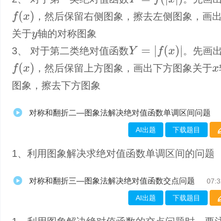
f
(
x
)
，然后保留右侧图象，擦去左侧图象，画
关于
轴的对称图象
y
Y
=
|
f
(
x
)
|
3、 对于第二类绝对值函数
。先画
f
(
x
)
，然后保留上方图象，画出下方图象关于
x
图象，擦去下方图象
对称和翻折二—图象法解决绝对值函数单调区间问题
AI出题
下载题目
1、利用图象解决求绝对值函数单调区间的问题
对称和翻折三—图象法解决绝对值函数交点问题
07:3
AI出题
下载题目