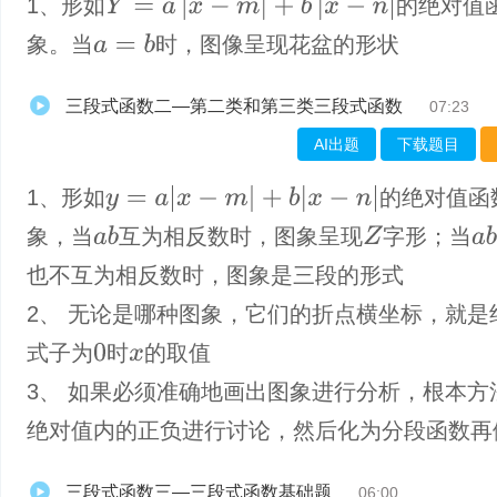
Y
=
a
|
x
−
m
|
+
b
|
x
−
n
|
1、形如
的绝对值
象。当
时，图像呈现花盆的形状
a
=
b
三段式函数二—第二类和第三类三段式函数
07:23
AI出题
下载题目
y
=
a
|
x
−
m
|
+
b
|
x
−
n
|
1、形如
的绝对值函
象，当
互为相反数时，图象呈现
字形；当
a
b
Z
a
b
也不互为相反数时，图象是三段的形式
2、 无论是哪种图象，它们的折点横坐标，就是
式子为
时
的取值
0
x
3、 如果必须准确地画出图象进行分析，根本方
绝对值内的正负进行讨论，然后化为分段函数再
三段式函数三—三段式函数基础题
06:00