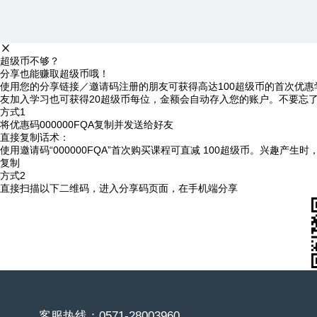
超级币不够？
分享也能赚取超级币哦！
使用您的分享链接／邀请码注册的朋友可获得高达100超级币的首次优惠
友加入学习也可获得20超级币每位，金额会自动存入您的账户。不要忘
方式1
将优惠码
000000FQA
复制并发送给好友
直接复制话术：
使用邀请码“000000FQA”首次购买课程可直减 100超级币。兴趣产生
复制
方式2
直接扫描以下二维码，进入分享码页面，在手机端分享
客服热线：0571-28003960