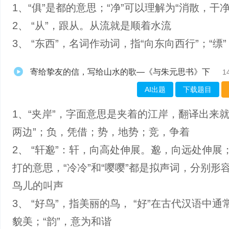
1、“俱”是都的意思；“净”可以理解为“消散，干净
2、 “从”，跟从。从流就是顺着水流
3、 “东西”，名词作动词，指“向东向西行”；“缥
寄给挚友的信，写给山水的歌—《与朱元思书》下
1
AI出题
下载题目
1、“夹岸”，字面意思是夹着的江岸，翻译出来就
两边”；负，凭借；势，地势；竞，争着
2、 “轩邈”：轩，向高处伸展。邈，向远处伸展；
打的意思，“冷冷”和“嘤嘤”都是拟声词，分别形
鸟儿的叫声
3、 “好鸟”，指美丽的鸟， “好”在古代汉语中通
貌美；“韵”，意为和谐