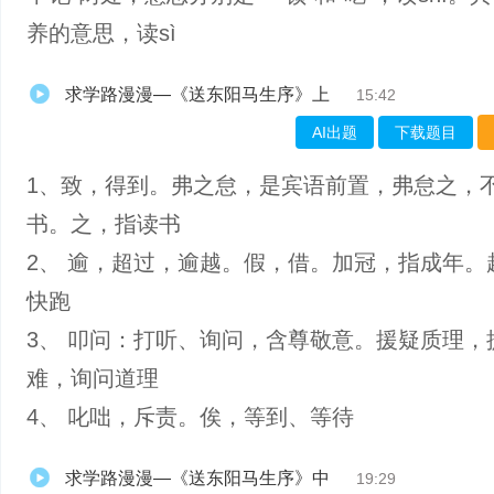
养的意思，读sì
求学路漫漫—《送东阳马生序》上
15:42
AI出题
下载题目
1、致，得到。弗之怠，是宾语前置，弗怠之，
书。之，指读书
2、 逾，超过，逾越。假，借。加冠，指成年。
快跑
3、 叩问：打听、询问，含尊敬意。援疑质理，
难，询问道理
4、 叱咄，斥责。俟，等到、等待
求学路漫漫—《送东阳马生序》中
19:29