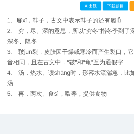
AI出题
下载题目
1、屣xǐ，鞋子，古文中表示鞋子的还有履lǚ
2、 穷，尽、深的意思，所以“穷冬”指冬季到了
深冬、隆冬
3、 皲jūn裂，皮肤因干燥或寒冷而产生裂口，
音相同，且在古文中，“皲”和“龟”互为通假字
4、 汤，热水。读shāng时，形容水流湍急，比
汤
5、 再，两次。食sì，喂养，提供食物