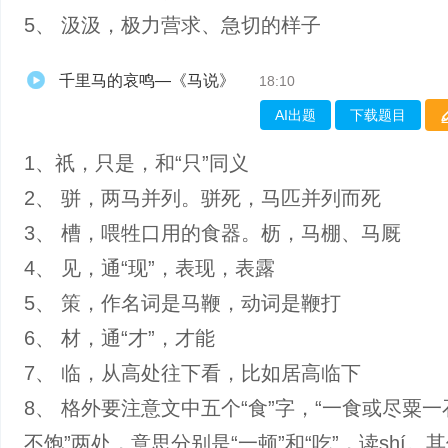
5、 汲汲，极力营求、急切的样子
千里马的哀鸣—《马说》
18:10
AI出题
下载题目
1、祇，只是，和“只”同义
2、 骈，两马并列。骈死，马匹并列而死
3、 槽，喂牲口用的食器。枥，马棚、马厩
4、 见，通“现”，表现，表露
5、 策，作名词是马鞭，动词是鞭打
6、 材，通“才”，才能
7、 临，从高处往下看，比如居高临下
8、 格外要注意文中五个“食”字，“一食或尽粟一
不饱”两处，意思分别是“一顿”和“吃”，读shí。