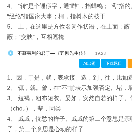
4、 “转”是个通假字，通“啭”，指蝉鸣；“鸢”指
“经纶”指国家大事；柯，指树木的枝干
5、 上，在这里是方位名词作状语，在上面；蔽
蔽；“交映”，互相遮掩
不慕荣利的君子—《五柳先生传》
19:23
AI出题
下载题目
1、因，于是，就，表承接。造，到，往，比如
2、 辄，就。曾，在“不”前表示加强否定。堵，
3、 短褐，粗布短衣。晏如，安然自若的样子。
（chóu），辈，同类
4、 戚戚，忧愁的样子。戚戚的第二个意思是亲
子，第三个意思是心动的样子