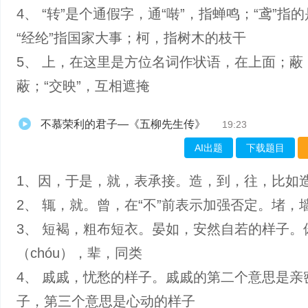
4、 “转”是个通假字，通“啭”，指蝉鸣；“鸢”指
“经纶”指国家大事；柯，指树木的枝干
5、 上，在这里是方位名词作状语，在上面；蔽
蔽；“交映”，互相遮掩
不慕荣利的君子—《五柳先生传》
19:23
AI出题
下载题目
1、因，于是，就，表承接。造，到，往，比如
2、 辄，就。曾，在“不”前表示加强否定。堵，
3、 短褐，粗布短衣。晏如，安然自若的样子。
（chóu），辈，同类
4、 戚戚，忧愁的样子。戚戚的第二个意思是亲
子，第三个意思是心动的样子