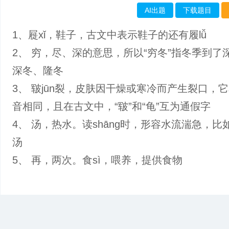
AI出题
下载题目
1、屣xǐ，鞋子，古文中表示鞋子的还有履lǚ
2、 穷，尽、深的意思，所以“穷冬”指冬季到了
深冬、隆冬
3、 皲jūn裂，皮肤因干燥或寒冷而产生裂口，
音相同，且在古文中，“皲”和“龟”互为通假字
4、 汤，热水。读shāng时，形容水流湍急，比
汤
5、 再，两次。食sì，喂养，提供食物