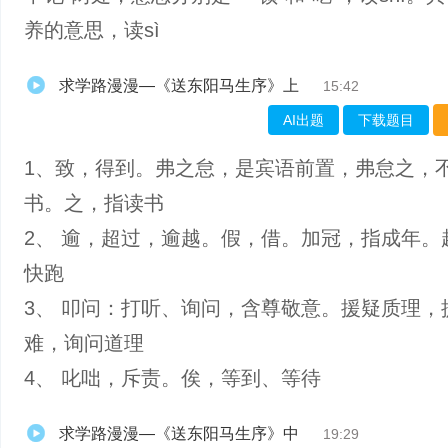
养的意思，读sì
求学路漫漫—《送东阳马生序》上
15:42
AI出题
下载题目
1、致，得到。弗之怠，是宾语前置，弗怠之，
书。之，指读书
2、 逾，超过，逾越。假，借。加冠，指成年。
快跑
3、 叩问：打听、询问，含尊敬意。援疑质理，
难，询问道理
4、 叱咄，斥责。俟，等到、等待
求学路漫漫—《送东阳马生序》中
19:29