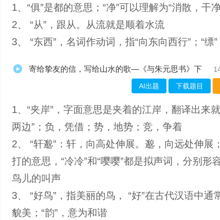
1、“俱”是都的意思；“净”可以理解为“消散，干净
2、 “从”，跟从。从流就是顺着水流
3、 “东西”，名词作动词，指“向东向西行”；“缥
寄给挚友的信，写给山水的歌—《与朱元思书》下
1
AI出题
下载题目
1、“夹岸”，字面意思是夹着的江岸，翻译出来就
两边”；负，凭借；势，地势；竞，争着
2、 “轩邈”：轩，向高处伸展。邈，向远处伸展；
打的意思，“冷冷”和“嘤嘤”都是拟声词，分别形
鸟儿的叫声
3、 “好鸟”，指美丽的鸟， “好”在古代汉语中通
貌美；“韵”，意为和谐