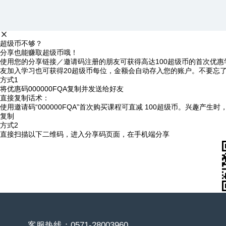
超级币不够？
分享也能赚取超级币哦！
使用您的分享链接／邀请码注册的朋友可获得高达100超级币的首次优惠
友加入学习也可获得20超级币每位，金额会自动存入您的账户。不要忘
方式1
将优惠码
000000FQA
复制并发送给好友
直接复制话术：
使用邀请码“000000FQA”首次购买课程可直减 100超级币。兴趣产生
复制
方式2
直接扫描以下二维码，进入分享码页面，在手机端分享
客服热线：0571-28003960