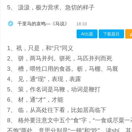
5、 汲汲，极力营求、急切的样子
千里马的哀鸣—《马说》
18:10
AI出题
下载题目
1、祇，只是，和“只”同义
2、 骈，两马并列。骈死，马匹并列而死
3、 槽，喂牲口用的食器。枥，马棚、马厩
4、 见，通“现”，表现，表露
5、 策，作名词是马鞭，动词是鞭打
6、 材，通“才”，才能
7、 临，从高处往下看，比如居高临下
8、 格外要注意文中五个“食”字，“一食或尽粟一
不饱”两处，意思分别是“一顿”和“吃”，读shí。