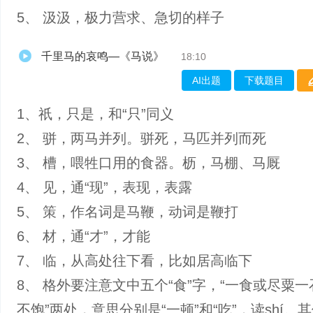
5、 汲汲，极力营求、急切的样子
千里马的哀鸣—《马说》
18:10
AI出题
下载题目
1、祇，只是，和“只”同义
2、 骈，两马并列。骈死，马匹并列而死
3、 槽，喂牲口用的食器。枥，马棚、马厩
4、 见，通“现”，表现，表露
5、 策，作名词是马鞭，动词是鞭打
6、 材，通“才”，才能
7、 临，从高处往下看，比如居高临下
8、 格外要注意文中五个“食”字，“一食或尽粟一
不饱”两处，意思分别是“一顿”和“吃”，读shí。