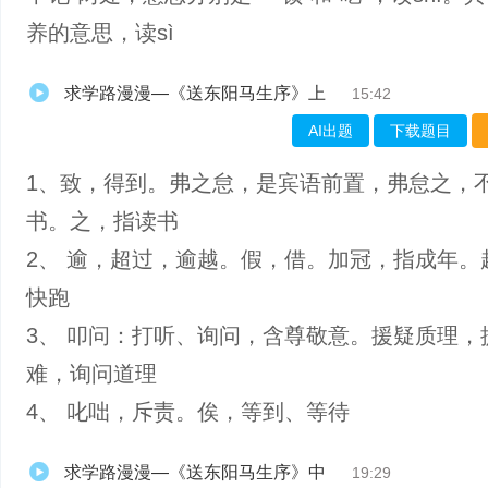
养的意思，读sì
求学路漫漫—《送东阳马生序》上
15:42
AI出题
下载题目
1、致，得到。弗之怠，是宾语前置，弗怠之，
书。之，指读书
2、 逾，超过，逾越。假，借。加冠，指成年。
快跑
3、 叩问：打听、询问，含尊敬意。援疑质理，
难，询问道理
4、 叱咄，斥责。俟，等到、等待
求学路漫漫—《送东阳马生序》中
19:29