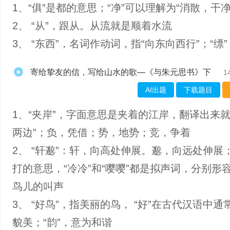
1、“俱”是都的意思；“净”可以理解为“消散，干净
2、 “从”，跟从。从流就是顺着水流
3、 “东西”，名词作动词，指“向东向西行”；“缥
寄给挚友的信，写给山水的歌—《与朱元思书》下
1
AI出题
下载题目
1、“夹岸”，字面意思是夹着的江岸，翻译出来就
两边”；负，凭借；势，地势；竞，争着
2、 “轩邈”：轩，向高处伸展。邈，向远处伸展；
打的意思，“冷冷”和“嘤嘤”都是拟声词，分别形
鸟儿的叫声
3、 “好鸟”，指美丽的鸟， “好”在古代汉语中通
貌美；“韵”，意为和谐