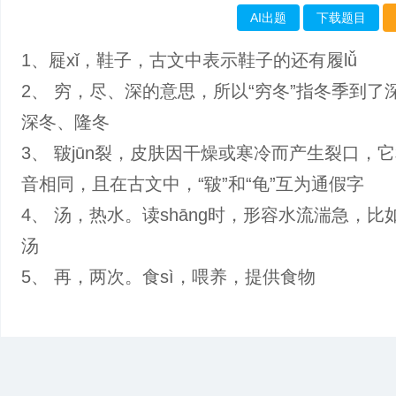
AI出题
下载题目
1、屣xǐ，鞋子，古文中表示鞋子的还有履lǚ
2、 穷，尽、深的意思，所以“穷冬”指冬季到了
深冬、隆冬
3、 皲jūn裂，皮肤因干燥或寒冷而产生裂口，
音相同，且在古文中，“皲”和“龟”互为通假字
4、 汤，热水。读shāng时，形容水流湍急，比
汤
5、 再，两次。食sì，喂养，提供食物