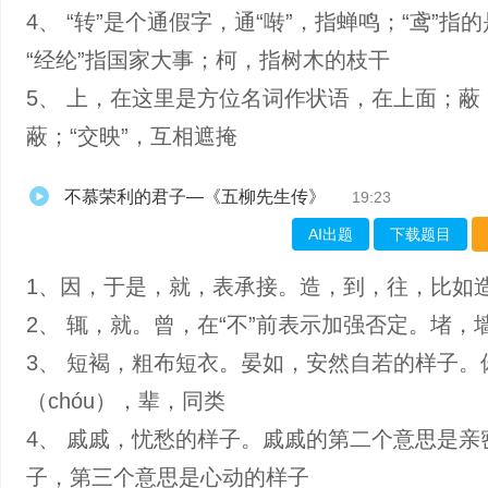
4、 “转”是个通假字，通“啭”，指蝉鸣；“鸢”指
“经纶”指国家大事；柯，指树木的枝干
5、 上，在这里是方位名词作状语，在上面；蔽
蔽；“交映”，互相遮掩
不慕荣利的君子—《五柳先生传》
19:23
AI出题
下载题目
1、因，于是，就，表承接。造，到，往，比如
2、 辄，就。曾，在“不”前表示加强否定。堵，
3、 短褐，粗布短衣。晏如，安然自若的样子。
（chóu），辈，同类
4、 戚戚，忧愁的样子。戚戚的第二个意思是亲
子，第三个意思是心动的样子