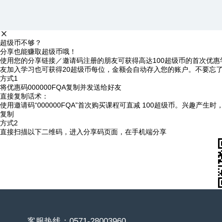
超级币不够？
分享也能赚取超级币哦！
使用您的分享链接／邀请码注册的朋友可获得高达100超级币的首次优惠
友加入学习也可获得20超级币每位，金额会自动存入您的账户。不要忘
方式1
将优惠码
000000FQA
复制并发送给好友
直接复制话术：
使用邀请码“000000FQA”首次购买课程可直减 100超级币。兴趣产生
复制
方式2
直接扫描以下二维码，进入分享码页面，在手机端分享
客服热线：0571-28003960