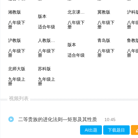
湘教版
北京课改版
冀教版
沪科
版本
八年级下
八年级下
八年级下
八年
册
适合年级
册
册
册
沪教版
人教版（五四制）
青岛版
版本
八年级下
八年级下
八年级下
八年
册
册
适合年级
册
册
北师大版
苏科版
九年级上
九年级上
册
册
视频列表
二等贵族的进化法则—矩形及其性质
10:45
AI出题
下载题目