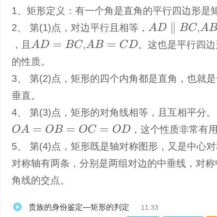
1、矩形定义：有一个角是直角的平行四边形是
A
D
∥
B
C
A
B
∥
C
2、 第(1)点，对边平行且相等，
,
A
D
=
B
C
A
B
=
C
D
，且
,
。这也是平行四边
的性质。
3、 第(2)点，矩形的四个内角都是直角，也就
垂直。
4、 第(3)点，矩形的对角线相等，且互相平分。
O
A
=
O
B
=
O
C
=
O
D
，这个性质非常有
5、 第(4)点，矩形既是轴对称图形，又是中心
对称轴有两条，分别是两组对边的中垂线，对称
角线的交点。
贵族的身份鉴定—矩形的判定
11:33