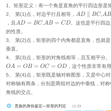
1、矩形定义：有一个角是直角的平行四边形是
A
D
∥
B
C
A
B
∥
C
2、 第(1)点，对边平行且相等，
,
A
D
=
B
C
A
B
=
C
D
，且
,
。这也是平行四边
的性质。
3、 第(2)点，矩形的四个内角都是直角，也就
垂直。
4、 第(3)点，矩形的对角线相等，且互相平分。
O
A
=
O
B
=
O
C
=
O
D
，这个性质非常有
5、 第(4)点，矩形既是轴对称图形，又是中心
对称轴有两条，分别是两组对边的中垂线，对称
角线的交点。
贵族的身份鉴定—矩形的判定
11:33