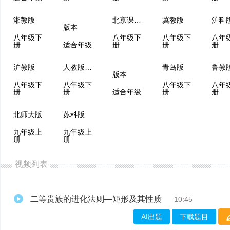
湘教版
北京课改版
冀教版
沪科
版本
八年级下
八年级下
八年级下
八年
册
适合年级
册
册
册
沪教版
人教版（五四制）
青岛版
版本
八年级下
八年级下
八年级下
八年
册
册
适合年级
册
册
北师大版
苏科版
九年级上
九年级上
册
册
视频列表
二等贵族的进化法则—矩形及其性质
10:45
AI出题
下载题目