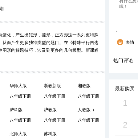
期
向进化，产生出矩形，菱形，正方形这一系列更特殊
表情
，从而产生更多独特类型的题目。在《特殊平行四边
种图形的解题技巧，涉及到更多的几何模型。新课程
热门评论
华师大版
浙教新版
湘教版
最新购买
八年级下册
八年级下册
八年级下册
1
沪科版
沪教版
人教版（五四制）
八年级下册
八年级下册
八年级下册
2
北师大版
苏科版