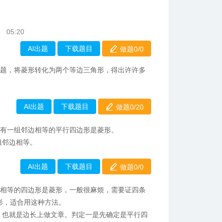
05:20
AI出题
下载题目
做题0/
0
例题，将菱形转化为两个等边三角形，得出许许多
AI出题
下载题目
做题0/
20
5
，有一组邻边相等的平行四边形是菱形。
组邻边相等。
AI出题
下载题目
做题0/
0
3
都相等的四边形是菱形，一般很麻烦，需要证四条
形，适合用这种方法。
，也就是边长上做文章。判定一是先确定是平行四