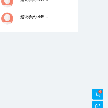
超级学员4445150
0