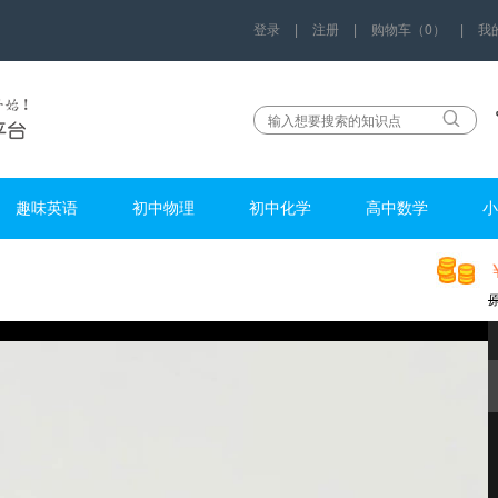
登录
|
注册
|
购物车（0）
|
我
趣味英语
初中物理
初中化学
高中数学
小