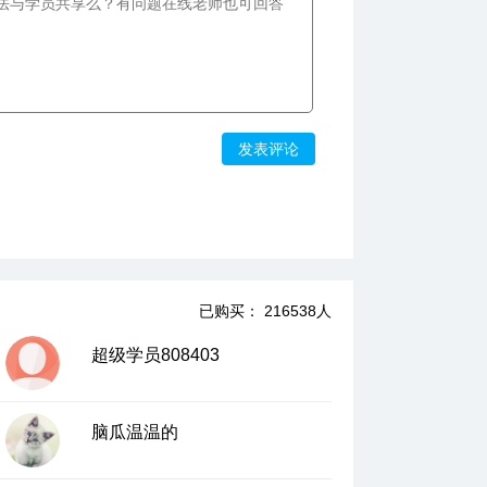
计算
08:10
11、特权繁多的一等贵族—正方形及其性质
09:08
12、一等贵族的学位证书上—正方形的判定
发表评论
一
09:18
13、一等贵族的学位证书下—正方形的判定
二
07:25
14、平行四边形的变异上—梯形的基本概念
已购买： 216538人
05:09
超级学员808403
04:24
15、平行四边形的变异中—等腰梯形
08:34
16、平行四边形的变异下—直角梯形
脑瓜温温的