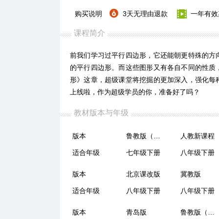
购买说明
3天无理由退款
一年有效
课程简介
前我们学习过平行四边形，它还能朝更特殊的方
的平行四边形。而这些图形又有各自不同的性质
形》这章，超级课堂将挖掘的更加深入，强化每
上线啦，作为超级学员的你，准备好了吗？
教材版本与年级
版本
鲁教版（五四制）
人教新课程
适合年级
七年级下册
八年级下册
版本
北京课改版
冀教版
适合年级
八年级下册
八年级下册
版本
青岛版
鲁教版（五四制）