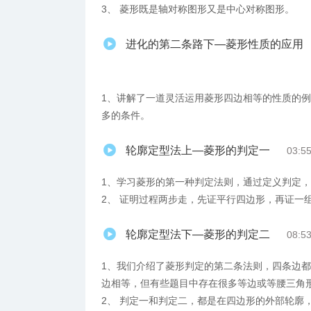
3、 菱形既是轴对称图形又是中心对称图形。
进化的第二条路下—菱形性质的应用
1、讲解了一道灵活运用菱形四边相等的性质的
多的条件。
轮廓定型法上—菱形的判定一
03:5
1、学习菱形的第一种判定法则，通过定义判定
2、 证明过程两步走，先证平行四边形，再证一
轮廓定型法下—菱形的判定二
08:5
1、我们介绍了菱形判定的第二条法则，四条边
边相等，但有些题目中存在很多等边或等腰三角
2、 判定一和判定二，都是在四边形的外部轮廓