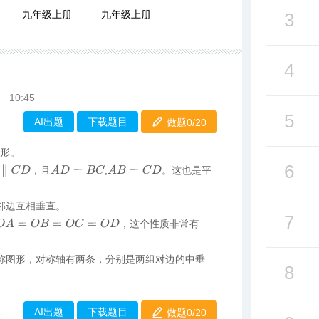
九年级上册
九年级上册
3
4
10:45
5
AI出题
下载题目
做题0/
20
矩形。
6
C
D
A
D
=
B
C
A
B
=
C
D
，且
,
。这也是平
是邻边互相垂直。
7
O
A
=
O
B
=
O
C
=
O
D
，这个性质非常有
对称图形，对称轴有两条，分别是两组对边的中垂
8
AI出题
下载题目
做题0/
20
3