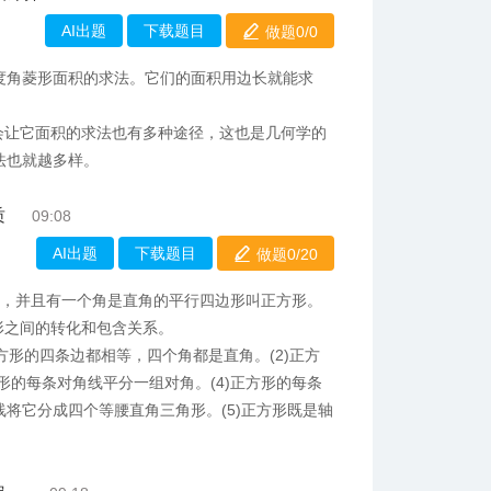
AI出题
下载题目
做题0/
0
5度角菱形面积的求法。它们的面积用边长就能求
会让它面积的求法也有多种途径，这也是几何学的
法也就越多样。
质
09:08
AI出题
下载题目
做题0/
20
等，并且有一个角是直角的平行四边形叫正方形。
形之间的转化和包含关系。
正方形的四条边都相等，四个角都是直角。(2)正方
形的每条对角线平分一组对角。(4)正方形的每条
将它分成四个等腰直角三角形。(5)正方形既是轴