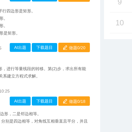
9
平行四边形是矩形。
形。
10
形。
边形是矩形。
AI出题
下载题目
做题0/
20
5
角形，进行等量线段的转移。第(2)步，求出所有能
股关系建立方程式求解。
10:25
AI出题
下载题目
做题0/
18
四边形，二是邻边相等。
，分别是四边相等，对角线互相垂直且平分，并且