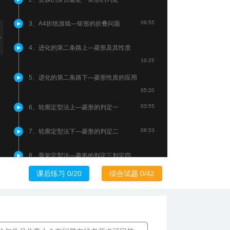
09:55
3、A4折纸游戏—矩形的折叠问题
4、进化的第二条路上—菱形及其性质
10:25
5、进化的第二条路下—菱形性质的应用
05:20
03:55
6、轮廓定型法上—菱形的判定一
08:53
7、轮廓定型法下—菱形的判定二
8、骨架定型法—菱形的判定三判定四
07:45
课后练习 0/20
综合试题 0/42
9、对角线撑起的面积上—菱形和筝形的面
积计算
07:25
10、对角线撑起的面积下—特殊菱形的面积