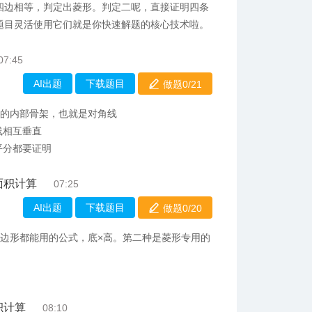
四边相等，判定出菱形。判定二呢，直接证明四条
题目灵活使用它们就是你快速解题的核心技术啦。
07:45
AI出题
下载题目
做题0/
21
形的内部骨架，也就是对角线
线相互垂直
平分都要证明
面积计算
07:25
AI出题
下载题目
做题0/
20
边形都能用的公式，底×高。第二种是菱形专用的
积计算
08:10