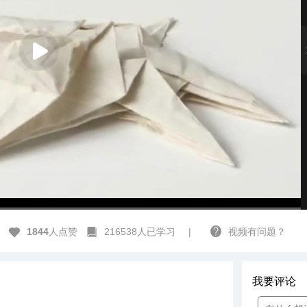
高清
1x
1844
人点赞
216538人已学习
|
视频有问题？
我要评论