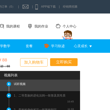
的订单（0）
|
|
APP端下载
|
经销商招募
我的课程
我的作业
个人中心
学数学
套餐
学习轨迹
心灵成长
￥88
立即购买
加入购物车
原价：88
视频列表
试听视频
1、二等贵族的进化法则—矩形及其性质
10:45
11:33
2、贵族的身份鉴定—矩形的判定