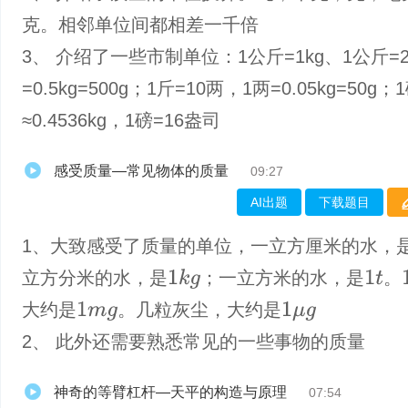
克。相邻单位间都相差一千倍
3、 介绍了一些市制单位：1公斤=1kg、1公斤=
=0.5kg=500g；1斤=10两，1两=0.05kg=50g；
≈0.4536kg，1磅=16盎司
感受质量—常见物体的质量
09:27
AI出题
下载题目
1、​大致感受了质量的单位，一立方厘米的水，
立方分米的水，是
；一立方米的水，是
。
1
t
1
k
g
大约是
。几粒灰尘，大约是
1
m
g
1
μ
g
2、 此外还需要熟悉常见的一些事物的质量
神奇的等臂杠杆—天平的构造与原理
07:54