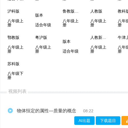
沪科版
鲁教版（五四制）
人教版
教科
版本
八年级上
八年级上
八年级上
八年
册
适合年级
册
册
册
鄂教版
粤沪版
人教新课标
版本
八年级上
八年级上
八年级上
八年
册
册
适合年级
册
册
苏科版
八年级下
册
视频列表
物体恒定的属性—质量的概念
08:22
AI出题
下载题目