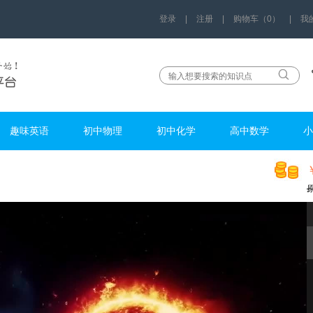
登录
|
注册
|
购物车（0）
|
我
趣味英语
初中物理
初中化学
高中数学
小