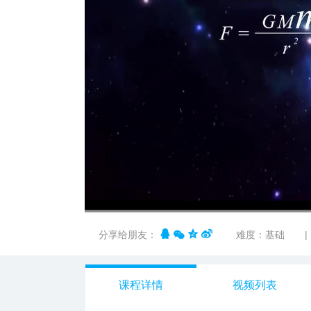
n12678
00:00
/
02:36
分享给朋友：
难度：基础
|
课程详情
视频列表