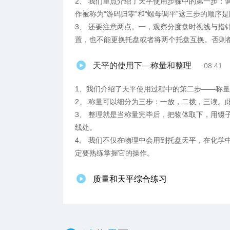
2、 我们重点介绍了天平使用步骤中的第一步：
作被称为“游码归零”和“螺母调平”这三步的顺序
3、 还要注意两点。一，观察分度盘时视线与指
置，也不能更换托盘或者将两个托盘互换。否则
天平的使用下—称量和整理
08:41
1、我们介绍了天平使用过程中的第二步——称
2、 称量可以细分为三步：一放，二拨，三读。
3、 整理就是当称量完毕后，把物体取下，用镊
线处。
4、 我们不仅在物理中会用到托盘天平，在化学
定要熟练掌握它的操作。
质量和天平综合练习