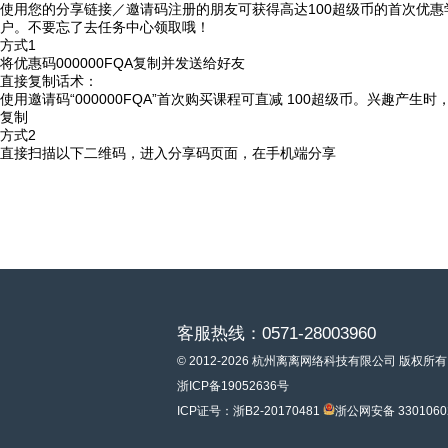
使用您的分享链接／邀请码注册的朋友可获得高达100超级币的首次优惠
户。不要忘了去任务中心领取哦！
方式1
将优惠码
000000FQA
复制并发送给好友
直接复制话术：
使用邀请码“000000FQA”首次购买课程可直减 100超级币。兴趣产生
复制
方式2
直接扫描以下二维码，进入分享码页面，在手机端分享
客服热线：0571-28003960
© 2012-2026 杭州离离网络科技有限公司 版权所有
浙ICP备19052636号
ICP证号：浙B2-20170481
浙公网安备 3301060