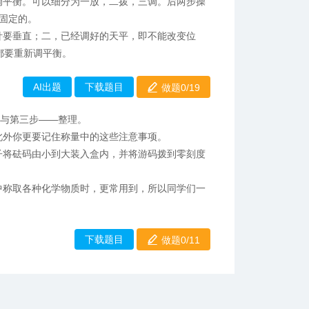
调平衡。可以细分为一放，二拨，三调。后两步操
是固定的。
针要垂直；二，已经调好的天平，即不能改变位
都要重新调平衡。
AI出题
下载题目
做题0/
19
量与第三步——整理。
此外你更要记住称量中的这些注意事项。
子将砝码由小到大装入盒内，并将游码拨到零刻度
中称取各种化学物质时，更常用到，所以同学们一
下载题目
做题0/11