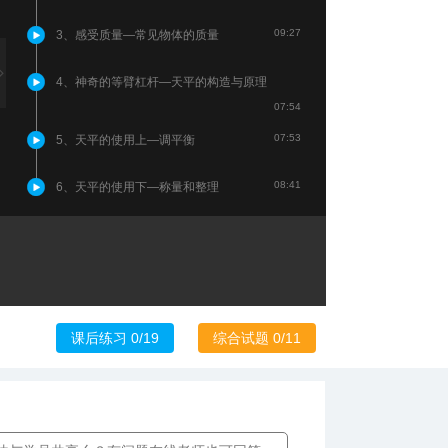
09:27
3、感受质量—常见物体的质量
4、神奇的等臂杠杆—天平的构造与原理
07:54
07:53
5、天平的使用上—调平衡
08:41
6、天平的使用下—称量和整理
课后练习 0/19
综合试题 0/11