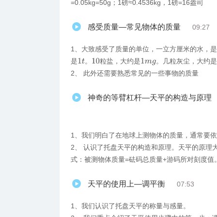
=0.05kg=50g；1磅≈0.4536kg，1磅=16盎司
感受质量—常见物体的质量
09:27
1、​大致感受了质量的单位，一立方厘米的水，是
是
。
粒盐，大约是
。几粒灰尘，大约是
1
m
g
1
t
10
2、 此外还需要熟悉常见的一些事物的质量
神奇的等臂杠杆—天平的构造与原理
1、我们明白了在地球上测物体的质量，通常要
2、 认识了托盘天平的构造和原理。天平的原理
式：被测物体质量=砝码总质量+游码所对刻度值
天平的使用上—调平衡
07:53
1、​我们认识了托盘天平的称量与感量。