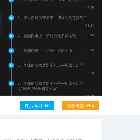
04:26
3、擦边而过的证据下—切线的判定技巧二
08:24
05:08
4、圆的跑道上—切线的性质及推论
08:08
5、圆的跑道下—切线性质的应用
6、美味的哈根达斯图形上—切线长定理
05:13
7、美味的哈根达斯图形中—切线长定理
之“玩转切线长相等关系”
08:17
课后练习 0/0
综合试题 0/54
8、美味的哈根达斯图形下—切线长定理
之“玩转角平分线”
08:37
05:38
9、圆内外的无间道上—弦切角定理