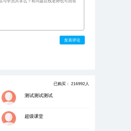
10、圆内外的无间道下—弦切角定理的应用
06:27
11、圆内外的线段比例—相交弦和切割线定
理
09:33
发表评论
12、点圆线段的三位一体上—圆幂定理
07:54
13、点圆线段的三位一体下—圆幂定理的应
用
05:58
14、三角形的内心独白上—三角形的内切圆
已购买： 216992人
与内心的前两条性质
06:22
测试测试测试
15、三角形的内心独白中—内心的第三条性
质
超级课堂
06:55
16、三角形的内心独白下—三角形与内切圆