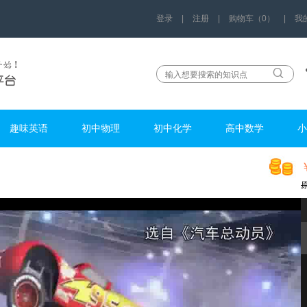
登录
|
注册
|
购物车（0）
|
我
趣味英语
初中物理
初中化学
高中数学
小