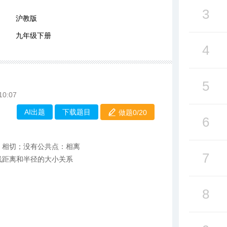
3
沪教版
九年级下册
4
5
10:07
AI出题
下载题目
做题0/
20
6
：相切；没有公共点：相离
7
线距离和半径的大小关系
8