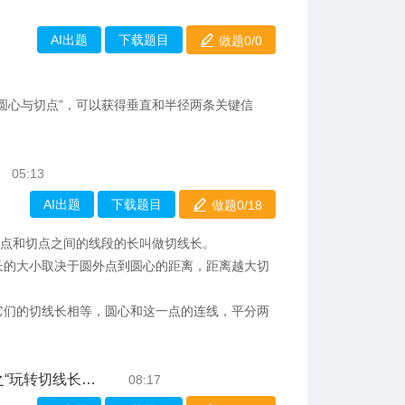
AI出题
下载题目
做题0/
0
8
结圆心与切点”，可以获得垂直和半径两条关键信
05:13
AI出题
下载题目
做题0/
18
这点和切点之间的线段的长叫做切线长。
长的大小取决于圆外点到圆心的距离，距离越大切
它们的切线长相等，圆心和这一点的连线，平分两
。
切线长相等关系”
08:17