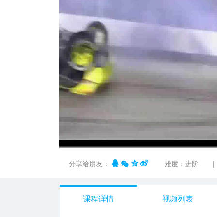
v12678
00:00
/
02:44
分享给朋友：
难度：进阶
|
课程详情
视频列表