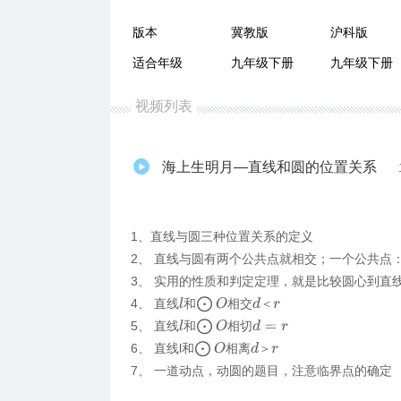
版本
冀教版
沪科版
适合年级
九年级下册
九年级下册
视频列表
海上生明月—直线和圆的位置关系
1、直线与圆三种位置关系的定义
2、 直线与圆有两个公共点就相交；一个公共点
3、 实用的性质和判定定理，就是比较圆心到直
⨀
O
4、 直线
和
相交
d
＜
r
＜
l
⨀
O
5、 直线
和
相切
l
d
=
r
⨀
O
6、 直线l和
相离
d
＞
r
＞
7、 一道动点，动圆的题目，注意临界点的确定