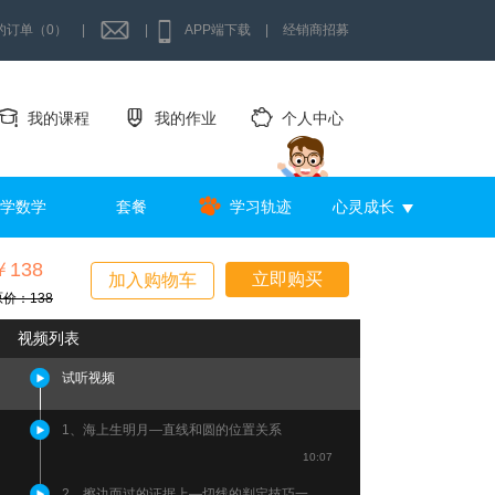
的订单（0）
|
|
APP端下载
|
经销商招募
我的课程
我的作业
个人中心
学数学
套餐
学习轨迹
心灵成长
￥138
立即购买
加入购物车
原价：138
视频列表
试听视频
1、海上生明月—直线和圆的位置关系
10:07
2、擦边而过的证据上—切线的判定技巧一