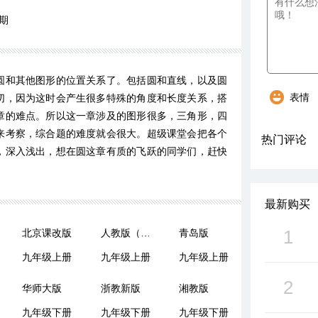
期
圆和其他图形的位置关系了。包括圆和直线，以及圆
表情
切，因为这时会产生很多特殊的角度和长度关系，搭
章的难点。所以这一章涉及的图形很多，三角形，四
来考察，综合题的难度就会很大。超级课堂会把各个
热门评论
，深入浅出，想在圆这章有质的飞跃的同学们，赶快
最新购买
1
北京课改版
人教版（五四制）
青岛版
九年级上册
九年级上册
九年级上册
2
华师大版
浙教新版
湘教版
九年级下册
九年级下册
九年级下册