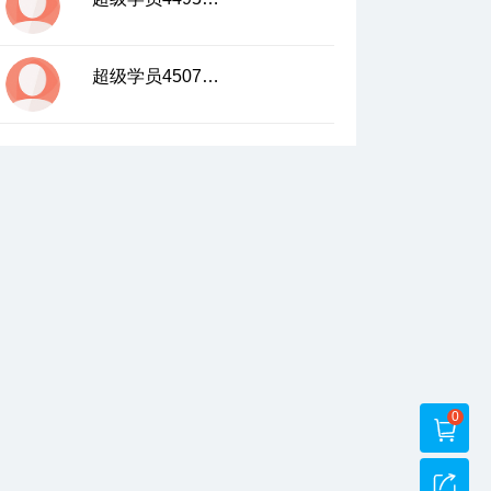
超级学员4507534
0