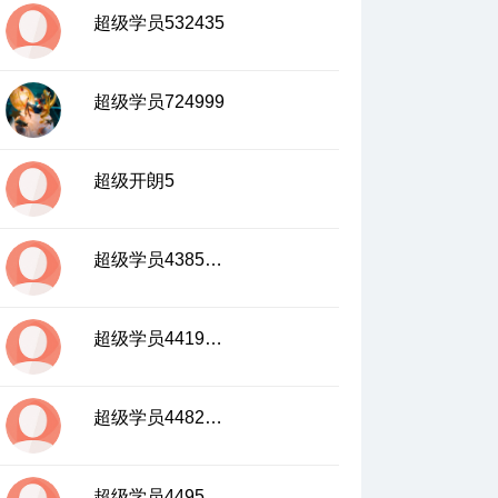
的对应关系
超级学员532435
05:18
17、周长的等量瓦解上—圆外切三角形的性
质
超级学员724999
07:58
18、周长的等量瓦解下—圆外切四边形的性
质
超级开朗5
03:58
08:32
19、宰相肚里能撑船—内切圆的半径
超级学员4385440
20、给所有的内切圆一个归宿—多边形和直
角三角形的内切圆
09:14
超级学员4419530
超级学员4482943
超级学员4495348