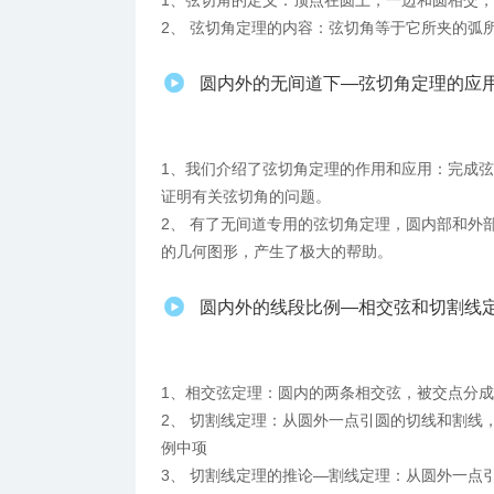
1、弦切角的定义：顶点在圆上，一边和圆相交
2、 弦切角定理的内容：弦切角等于它所夹的弧
圆内外的无间道下—弦切角定理的应
1、我们介绍了弦切角定理的作用和应用：完成
证明有关弦切角的问题。
2、 有了无间道专用的弦切角定理，圆内部和外
的几何图形，产生了极大的帮助。
圆内外的线段比例—相交弦和切割线
1、相交弦定理：圆内的两条相交弦，被交点分
2、 切割线定理：从圆外一点引圆的切线和割线
例中项
3、 切割线定理的推论—割线定理：从圆外一点