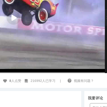
高清
1x
8
人点赞
216992人已学习
|
视频有问题？
我要评论