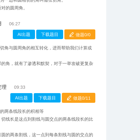
，另一边和圆相切的角叫做弦切角。
所对的圆周角。
用
06:27
AI出题
下载题目
做题0/
0
弦切角与圆周角的相互转化，进而帮助我们计算或
部的角，就有了渗透和默契，对于一举攻破更复杂
定理
09:33
AI出题
下载题目
做题0/
11
成的两条线段长的积相等
，切线长是这点到割线与圆交点的两条线段长的比
引圆的两条割线，这一点到每条割线与圆的交点的