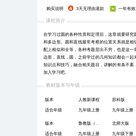
购买说明
3天无理由退款
一年有效
课程简介
在学习过圆的各种性质和定理后，这章就要研究
和多边形。圆和直线最常考察的位置关系就是相
配上相似和全等，各种考题层出不穷，也是这一
边形，直线，圆，之前学过的几何知识都会一起
知识点和技巧，融合相关题目，讲解的有条不紊
加入学习吧。
教材版本与年级
版本
人教新课程
苏科版
适合年级
九年级上册
九年级上册
版本
鲁教版（五四制）
北师大版
适合年级
九年级上册
九年级下册