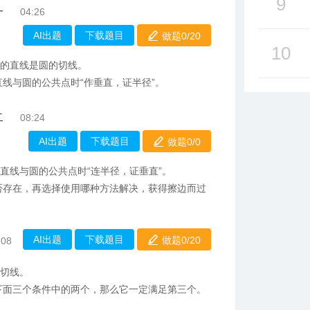
9
一
04:26
AI出题
下载题目
做题0/
20
10
径的直线是圆的切线。
直线与圆的公共点时“作垂直，证半径”。
二
08:24
AI出题
下载题目
做题0/
0
直线与圆的公共点时“连半径，证垂直”。
否存在，再选择使用哪种方法解决，获得擦边而过
AI出题
下载题目
做题0/
20
:08
的切线。
足下面三个条件中的两个，那么它一定满足第三个。