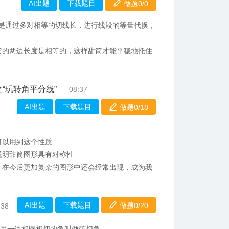
AI出题
下载题目
做题0/
0
就是通过多对相等的切线长，进行线段的等量代换，
它的两边长度是相等的，这样甜筒才能平稳地托住
“玩转角平分线”
08:37
AI出题
下载题目
做题0/
18
可以用到这个性质
说明甜筒图形具有对称性
，在今后更加复杂的图形中还会经常出现，成为我
AI出题
下载题目
做题0/
20
:38