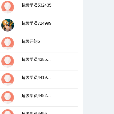
的对应关系
超级学员532435
05:18
17、周长的等量瓦解上—圆外切三角形的性
质
超级学员724999
07:58
18、周长的等量瓦解下—圆外切四边形的性
质
超级开朗5
03:58
08:32
19、宰相肚里能撑船—内切圆的半径
超级学员4385440
20、给所有的内切圆一个归宿—多边形和直
角三角形的内切圆
09:14
超级学员4419530
超级学员4482943
超级学员4495348