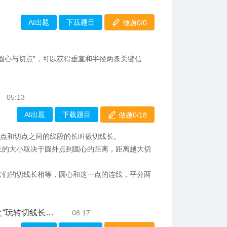
AI出题
下载题目
做题0/
0
8
结圆心与切点”，可以获得垂直和半径两条关键信
05:13
AI出题
下载题目
做题0/
18
这点和切点之间的线段的长叫做切线长。
长的大小取决于圆外点到圆心的距离，距离越大切
它们的切线长相等，圆心和这一点的连线，平分两
。
切线长相等关系”
08:17