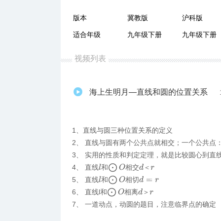
版本
冀教版
沪科版
适合年级
九年级下册
九年级下册
视频列表
海上生明月—直线和圆的位置关系
1、直线与圆三种位置关系的定义
2、 直线与圆有两个公共点就相交；一个公共点
3、 实用的性质和判定定理，就是比较圆心到直
⨀
O
4、 直线
和
相交
d
＜
r
＜
l
⨀
O
5、 直线
和
相切
l
d
=
r
⨀
O
6、 直线l和
相离
d
＞
r
＞
7、 一道动点，动圆的题目，注意临界点的确定