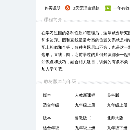
购买说明
3天无理由退款
一年有效
课程简介
在学习过圆的各种性质和定理后，这章就要研究
和多边形。圆和直线最常考察的位置关系就是相
配上相似和全等，各种考题层出不穷，也是这一
边形，直线，圆，之前学过的几何知识都会一起
知识点和技巧，融合相关题目，讲解的有条不紊
加入学习吧。
教材版本与年级
版本
人教新课程
苏科版
适合年级
九年级上册
九年级上册
版本
鲁教版（五四制）
北师大版
适合年级
九年级上册
九年级下册