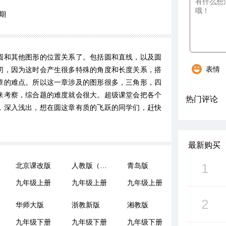
期
圆和其他图形的位置关系了。包括圆和直线，以及圆
表情
切，因为这时会产生很多特殊的角度和长度关系，搭
章的难点。所以这一章涉及的图形很多，三角形，四
来考察，综合题的难度就会很大。超级课堂会把各个
热门评论
，深入浅出，想在圆这章有质的飞跃的同学们，赶快
最新购买
1
北京课改版
人教版（五四制）
青岛版
九年级上册
九年级上册
九年级上册
2
华师大版
浙教新版
湘教版
九年级下册
九年级下册
九年级下册