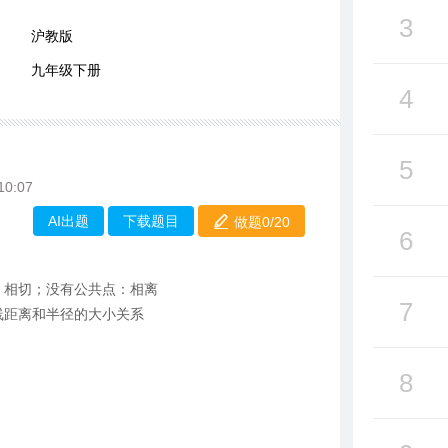
3
沪教版
九年级下册
4
5
10:07
AI出题
下载题目
做题0/
20
6
：相切；没有公共点：相离
7
线距离和半径的大小关系
8