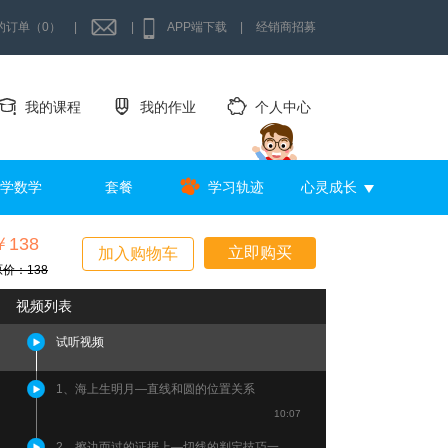
的订单（0）
|
|
APP端下载
|
经销商招募
我的课程
我的作业
个人中心
学数学
套餐
学习轨迹
心灵成长
￥138
立即购买
加入购物车
原价：138
视频列表
试听视频
1、海上生明月—直线和圆的位置关系
10:07
2、擦边而过的证据上—切线的判定技巧一