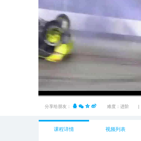
312678
00:00
/
02:44
分享给朋友：
难度：进阶
|
课程详情
视频列表