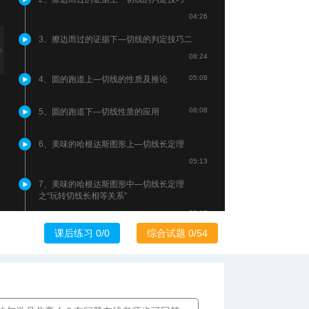
04:26
3、擦边而过的证据下—切线的判定技巧二
08:24
05:08
4、圆的跑道上—切线的性质及推论
08:08
5、圆的跑道下—切线性质的应用
6、美味的哈根达斯图形上—切线长定理
05:13
7、美味的哈根达斯图形中—切线长定理
之“玩转切线长相等关系”
08:17
课后练习 0/0
综合试题 0/54
8、美味的哈根达斯图形下—切线长定理
之“玩转角平分线”
08:37
05:38
9、圆内外的无间道上—弦切角定理