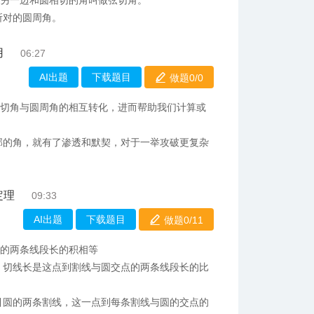
，另一边和圆相切的角叫做弦切角。
所对的圆周角。
用
06:27
AI出题
下载题目
做题0/
0
弦切角与圆周角的相互转化，进而帮助我们计算或
部的角，就有了渗透和默契，对于一举攻破更复杂
定理
09:33
AI出题
下载题目
做题0/
11
成的两条线段长的积相等
，切线长是这点到割线与圆交点的两条线段长的比
引圆的两条割线，这一点到每条割线与圆的交点的