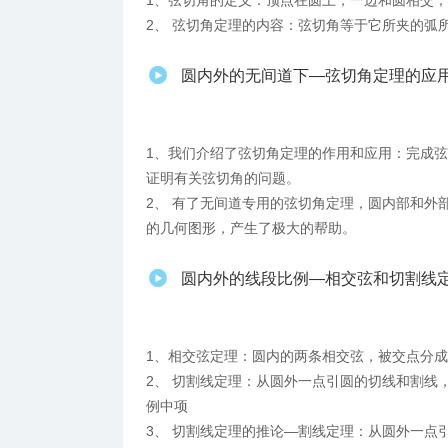
1、弦切角的定义：顶点在圆上，一边和圆相交
2、 弦切角定理的内容：弦切角等于它所夹的弧
圆内外的无间道下—弦切角定理的应
1、我们介绍了弦切角定理的作用和应用：完成
证明有关弦切角的问题。
2、 有了无间道专用的弦切角定理，圆内部和外
的几何图形，产生了极大的帮助。
圆内外的线段比例—相交弦和切割线
1、相交弦定理：圆内的两条相交弦，被交点分
2、 切割线定理：从圆外一点引圆的切线和割线
例中项
3、 切割线定理的推论—割线定理：从圆外一点