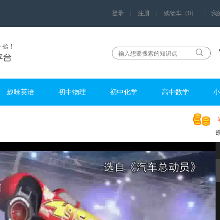
登录
|
注册
|
购物车（0）
|
我
趣味英语
初中物理
初中化学
高中数学
小