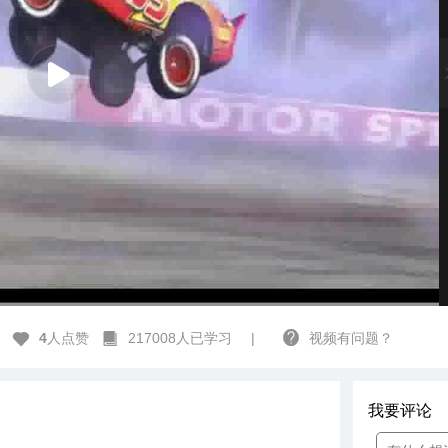
高清
1x
4
人点赞
217008人已学习
|
视频有问题？
我要评论