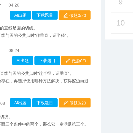
9
一
04:26
AI出题
下载题目
做题0/
20
10
径的直线是圆的切线。
直线与圆的公共点时“作垂直，证半径”。
二
08:24
AI出题
下载题目
做题0/
0
直线与圆的公共点时“连半径，证垂直”。
否存在，再选择使用哪种方法解决，获得擦边而过
AI出题
下载题目
做题0/
20
:08
的切线。
足下面三个条件中的两个，那么它一定满足第三个。