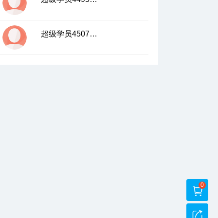
超级学员4507534
0