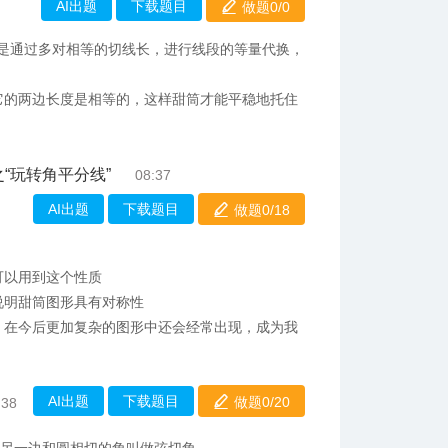
AI出题
下载题目
做题0/
0
就是通过多对相等的切线长，进行线段的等量代换，
它的两边长度是相等的，这样甜筒才能平稳地托住
“玩转角平分线”
08:37
AI出题
下载题目
做题0/
18
可以用到这个性质
说明甜筒图形具有对称性
，在今后更加复杂的图形中还会经常出现，成为我
AI出题
下载题目
做题0/
20
:38