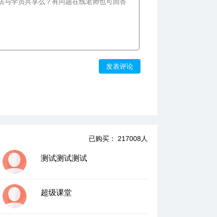
10、圆内外的无间道下—弦切角定理的应用
06:27
11、圆内外的线段比例—相交弦和切割线定
理
09:33
发表评论
12、点圆线段的三位一体上—圆幂定理
07:54
13、点圆线段的三位一体下—圆幂定理的应
用
05:58
14、三角形的内心独白上—三角形的内切圆
已购买： 217008人
与内心的前两条性质
06:22
测试测试测试
15、三角形的内心独白中—内心的第三条性
质
超级课堂
06:55
16、三角形的内心独白下—三角形与内切圆