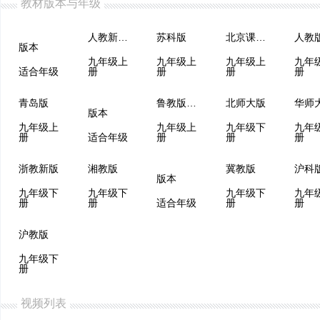
教材版本与年级
人教新课程
苏科版
北京课改版
版本
九年级上
九年级上
九年级上
九年
适合年级
册
册
册
册
青岛版
鲁教版（五四制）
北师大版
华师
版本
九年级上
九年级上
九年级下
九年
册
适合年级
册
册
册
浙教新版
湘教版
冀教版
沪科
版本
九年级下
九年级下
九年级下
九年
册
册
适合年级
册
册
沪教版
九年级下
册
视频列表