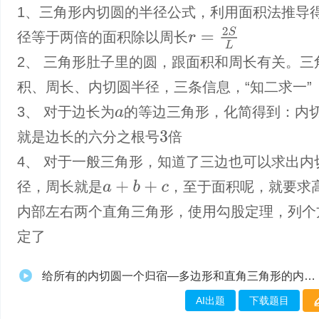
1、三角形内切圆的半径公式，利用面积法推导
r
=
2
S
L
径等于两倍的面积除以周长
2、 三角形肚子里的圆，跟面积和周长有关。三
积、周长、内切圆半径，三条信息，“知二求一”
3、 对于边长为
的等边三角形，化简得到：内
a
就是边长的六分之根号
倍
3
4、 对于一般三角形，知道了三边也可以求出内
径，周长就是
，至于面积呢，就要求
a
+
b
+
c
内部左右两个直角三角形，使用勾股定理，列个
定了
给所有的内切圆一个归宿—多边形和直角三角形的内切圆
AI出题
下载题目