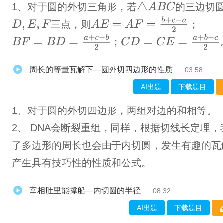
△
A
B
C
1、对于圆的外切三角形，若
的三边切
A
E
=
A
F
=
b
+
c
−
a
2
三点，则
；
D
,
E
,
F
B
F
=
B
D
=
a
+
c
−
b
2
C
D
=
C
E
=
a
+
b
−
c
2
；
周长的等量瓦解下—圆外切四边形的性质
03:58
AI出题
下载题目
1、对于圆的外切四边形，两组对边的和相等。
2、 DNA会断裂重组，同样，根据切线长定理
了多边形的周长也会由于内切圆，发生有趣的瓦
产生具有技巧性的性质和公式。
宰相肚里能撑船—内切圆的半径
08:32
AI出题
下载题目