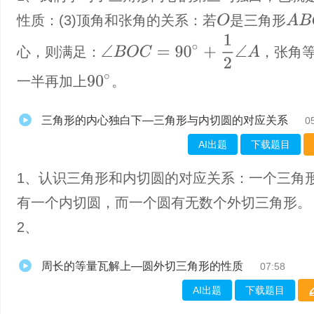
O
A
B
C
性质：(3)顶角和张角的关系：若
是三角形
∠
B
O
C
=
90
∘
+
1
2
∠
A
心，则满足：
，张角
90
∘
一半再加上
。
三角形的内心独白下—三角形与内切圆的对应关系
0
AI出题
下载题目
1、认识三角形和内切圆的对应关系：一个三角
有一个内切圆，而一个圆有无数个外切三角形。
2、
周长的等量瓦解上—圆外切三角形的性质
07:58
AI出题
下载题目