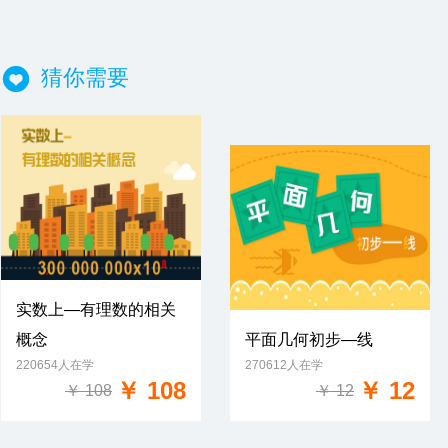
猜你需要
实数上—有理数的相关
概念
平面几何初步—线
免费试学
220654人在学
270612人在学
免费试学
￥ 108
￥ 12
￥ 108
￥ 12