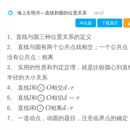
海上生明月—直线和圆的位置关系
10:07
AI出题
下载题目
1、直线与圆三种位置关系的定义
2、 直线与圆有两个公共点就相交；一个公共点
没有公共点：相离
3、 实用的性质和判定定理，就是比较圆心到直
半径的大小关系
⨀
O
4、 直线
和
相交
l
d
＜
r
＜
⨀
O
5、 直线
和
相切
l
d
=
r
⨀
O
6、 直线l和
相离
d
＞
r
＞
7、 一道动点，动圆的题目，注意临界点的确定