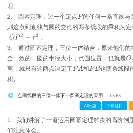
理。
2、 圆幂定理：过一个定点
的任何一条直线与
P
则这点到直线与圆的交点的两条线段的乘积为定
|
O
P
2
−
r
2
|
。
3、 通过圆幂定理，三位一体结合，原来他们的
O
P
全一致的，圆的半径大小，点圆位置，也就是
P
A
离，就只有这两点决定了
和
这两条线段
P
B
积。
点圆线段的三位一体下—圆幂定理的应用
05:58
AI出题
下载题目
1、我们讲解了一道运用圆幂定理解决的高阶例
们注意体会。