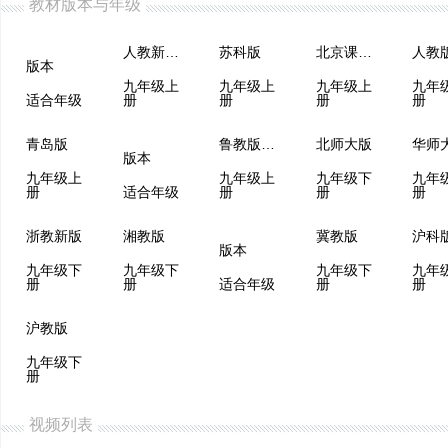
教材版本与年级
人教新课程
苏科版
北京课改版
版本
九年级上
九年级上
九年级上
九年
适合年级
册
册
册
册
青岛版
鲁教版（五四制）
北师大版
华师
版本
九年级上
九年级上
九年级下
九年
册
适合年级
册
册
册
浙教新版
湘教版
冀教版
沪科
版本
九年级下
九年级下
九年级下
九年
册
册
适合年级
册
册
沪教版
九年级下
册
视频列表