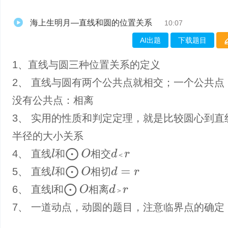
海上生明月—直线和圆的位置关系
10:07
AI出题
下载题目
1、直线与圆三种位置关系的定义
2、 直线与圆有两个公共点就相交；一个公共点
没有公共点：相离
3、 实用的性质和判定定理，就是比较圆心到直
半径的大小关系
⨀
O
4、 直线
和
相交
l
d
＜
r
＜
⨀
O
5、 直线
和
相切
l
d
=
r
⨀
O
6、 直线l和
相离
d
＞
r
＞
7、 一道动点，动圆的题目，注意临界点的确定