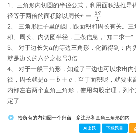
1、三角形内切圆的半径公式，利用面积法推导
r
=
2
S
L
径等于两倍的面积除以周长
2、 三角形肚子里的圆，跟面积和周长有关。三
积、周长、内切圆半径，三条信息，“知二求一”
3、 对于边长为
的等边三角形，化简得到：内
a
就是边长的六分之根号
倍
3
4、 对于一般三角形，知道了三边也可以求出内
径，周长就是
，至于面积呢，就要求
a
+
b
+
c
内部左右两个直角三角形，使用勾股定理，列个
定了
给所有的内切圆一个归宿—多边形和直角三角形的内切圆
AI出题
下载题目