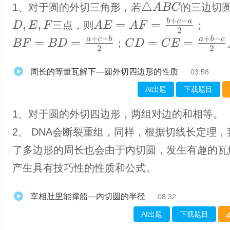
△
A
B
C
1、对于圆的外切三角形，若
的三边切
A
E
=
A
F
=
b
+
c
−
a
2
三点，则
；
D
,
E
,
F
B
F
=
B
D
=
a
+
c
−
b
2
C
D
=
C
E
=
a
+
b
−
c
2
；
周长的等量瓦解下—圆外切四边形的性质
03:58
AI出题
下载题目
1、对于圆的外切四边形，两组对边的和相等。
2、 DNA会断裂重组，同样，根据切线长定理
了多边形的周长也会由于内切圆，发生有趣的瓦
产生具有技巧性的性质和公式。
宰相肚里能撑船—内切圆的半径
08:32
AI出题
下载题目