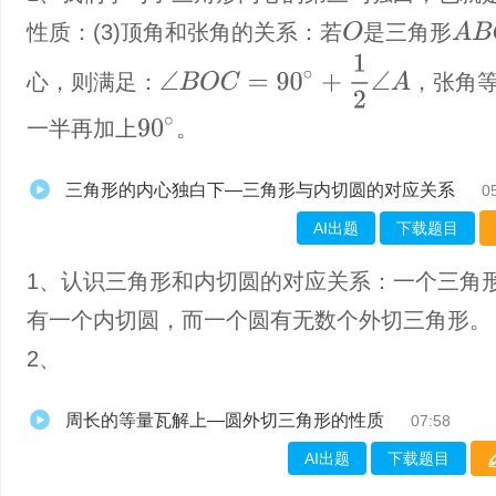
O
A
B
C
性质：(3)顶角和张角的关系：若
是三角形
∠
B
O
C
=
90
∘
+
1
2
∠
A
心，则满足：
，张角
90
∘
一半再加上
。
三角形的内心独白下—三角形与内切圆的对应关系
0
AI出题
下载题目
1、认识三角形和内切圆的对应关系：一个三角
有一个内切圆，而一个圆有无数个外切三角形。
2、
周长的等量瓦解上—圆外切三角形的性质
07:58
AI出题
下载题目