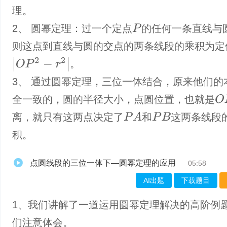
理。
2、 圆幂定理：过一个定点
的任何一条直线与
P
则这点到直线与圆的交点的两条线段的乘积为定
|
O
P
2
−
r
2
|
。
3、 通过圆幂定理，三位一体结合，原来他们的
O
P
全一致的，圆的半径大小，点圆位置，也就是
P
A
离，就只有这两点决定了
和
这两条线段
P
B
积。
点圆线段的三位一体下—圆幂定理的应用
05:58
AI出题
下载题目
1、我们讲解了一道运用圆幂定理解决的高阶例
们注意体会。