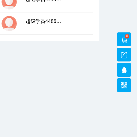
超级学员4486035
0