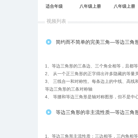
适合年级
八年级上册
八年级上册
视频列表
简约而不简单的完美三角—等边三角
1、等边三角形的三条边、三个角全相等，且都
2、 从一个正三角形的正字得出许多隐藏的等量
3、 三线合一和对称性。每条边上的中线、高线
等边三角形的三条对称轴
4、 等腰和等边三角形是轴对称图形，但不是中
等边三角形的非主流性质—等边三角形的
1、等边三角形主流性质：三边相等，三内角相