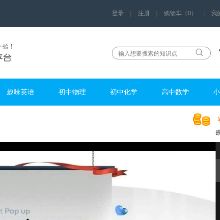
登录
|
注册
|
购物车（0）
|
我
趣味英语
初中物理
初中化学
高中数学
小