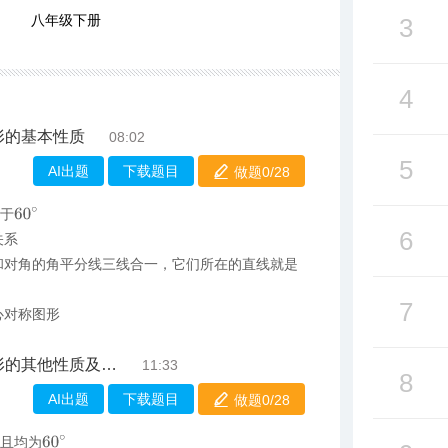
八年级下册
3
4
形的基本性质
08:02
5
AI出题
下载题目
做题0/
28
60
∘
等于
6
关系
和对角的角平分线三线合一，它们所在的直线就是
7
心对称图形
其他性质及应用
11:33
8
AI出题
下载题目
做题0/
28
60
∘
等且均为