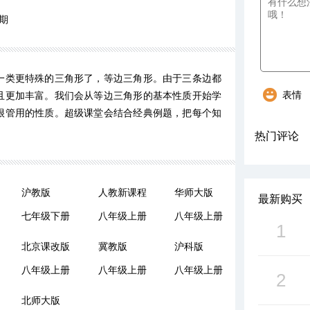
期
一类更特殊的三角形了，等边三角形。由于三条边都
表情
且更加丰富。我们会从等边三角形的基本性质开始学
很管用的性质。超级课堂会结合经典例题，把每个知
热门评论
沪教版
人教新课程
华师大版
最新购买
七年级下册
八年级上册
八年级上册
1
北京课改版
冀教版
沪科版
八年级上册
八年级上册
八年级上册
2
北师大版