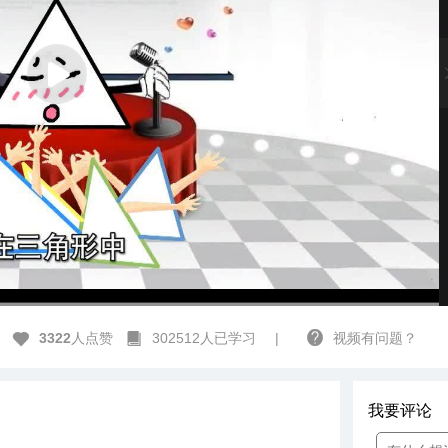
h12678
高清
1x
3322
人点赞
302512人已学习
|
视频有问题？
我要评论