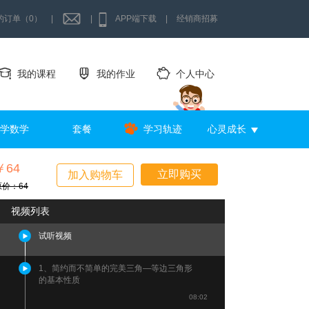
的订单（0）
|
|
APP端下载
|
经销商招募
我的课程
我的作业
个人中心
学数学
套餐
学习轨迹
心灵成长
￥64
立即购买
加入购物车
原价：64
视频列表
试听视频
1、简约而不简单的完美三角—等边三角形
的基本性质
08:02