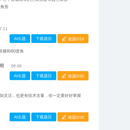
三角形
7:11
AI出题
下载题目
做题0/
24
等腰和
度角
60
用
08:08
AI出题
下载题目
做题0/
30
加灵活，也更有技术含量，你一定要好好掌握
AI出题
下载题目
做题0/
30