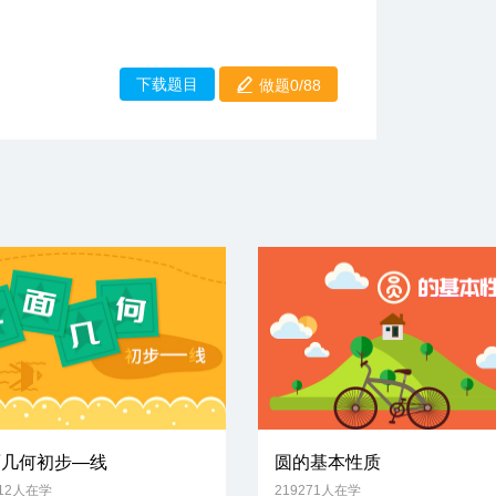
下载题目
做题0/88
面几何初步—线
圆的基本性质
612人在学
219271人在学