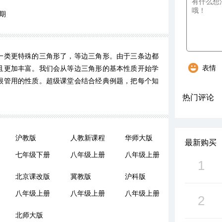
期
一类更特殊的三角形了，等边三角形。由于三条边都
表情
且更加丰富。我们会从等边三角形的基本性质开始学
很管用的性质。超级课堂会结合经典例题，把每个知
热门评论
沪教版
人教新课程
华师大版
最新购买
七年级下册
八年级上册
八年级上册
1
北京课改版
冀教版
沪科版
八年级上册
八年级上册
八年级上册
2
北师大版