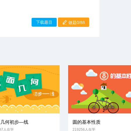
下载题目
做题0/88
面几何初步—线
圆的基本性质
597人在学
219256人在学