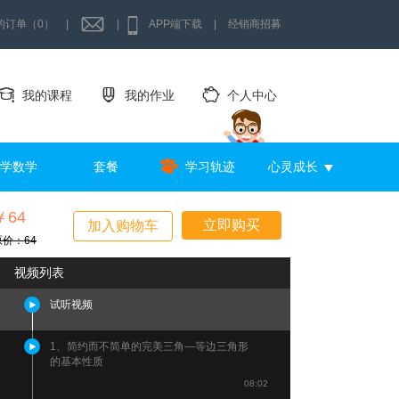
的订单（0）
|
|
APP端下载
|
经销商招募
我的课程
我的作业
个人中心
学数学
套餐
学习轨迹
心灵成长
￥64
立即购买
加入购物车
原价：64
视频列表
试听视频
1、简约而不简单的完美三角—等边三角形
的基本性质
08:02