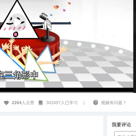
212678
高清
1x
2264
人点赞
302497人已学习
|
视频有问题？
我要评论