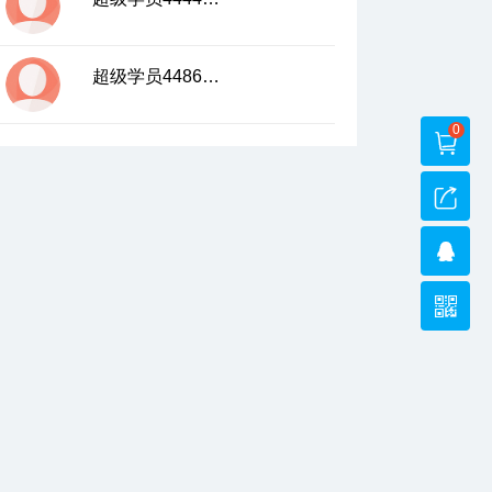
超级学员4486035
0