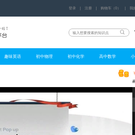
登录
|
注册
|
购物车（0）
|
我
趣味英语
初中物理
初中化学
高中数学
小