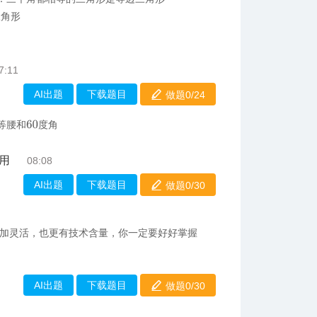
三角形
7:11
AI出题
下载题目
做题0/
24
等腰和
度角
60
用
08:08
AI出题
下载题目
做题0/
30
加灵活，也更有技术含量，你一定要好好掌握
AI出题
下载题目
做题0/
30