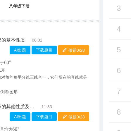
八年级下册
3
4
形的基本性质
08:02
5
AI出题
下载题目
做题0/
28
60
∘
等于
6
关系
和对角的角平分线三线合一，它们所在的直线就是
7
心对称图形
其他性质及应用
11:33
8
AI出题
下载题目
做题0/
28
60
∘
等且均为