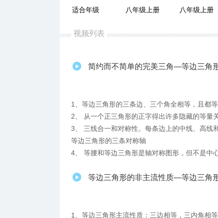
适合年级
八年级上册
八年级上册
视频列表
简约而不简单的完美三角—等边三角
1、等边三角形的三条边、三个角全相等，且都
2、 从一个正三角形的正字得出许多隐藏的等量
3、 三线合一和对称性。每条边上的中线、高线
等边三角形的三条对称轴
4、 等腰和等边三角形是轴对称图形，但不是中
等边三角形的非主流性质—等边三角形的
1、等边三角形主流性质：三边相等，三内角相