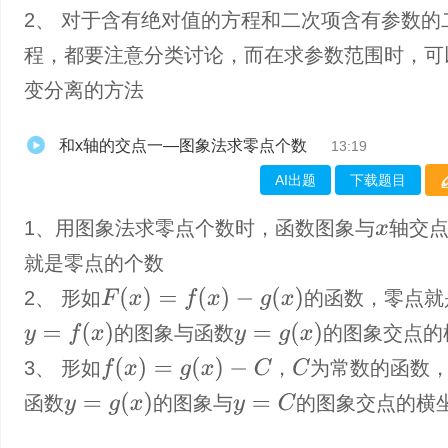
2、 对于含有绝对值的方程和二次项含有参数的
程，都要注意分类讨论，而在求参数范围时，可
变分离的方法
和x轴的交点一—图象法求零点个数
13:19
AI出题
下载题目
1、​用图象法求零点个数时，函数图象与
轴交
x
就是零点的个数
F
(
x
)
=
f
(
x
)
−
g
(
x
)
2、 形如
的函数，零点就
y
=
f
(
x
)
y
=
g
(
x
)
的图象与函数
的图象交点的
f
(
x
)
=
g
(
x
)
−
C
C
3、 形如
，
为常数的函数
y
=
g
(
x
)
y
=
C
函数
的图象与
的图象交点的横