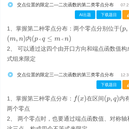
交点位置的限定二—二次函数的第二类零点分布
07:2
AI出题
下载题目
(
p
,
q
)
1、​掌握第二种零点分布：两个零点分别位于
(
m
,
n
)
(
p
＜
q
≤
m
＜
n
)
内
＜
＜
2、 可以通过这四个由开口方向和端点函数值构
式组来限定
交点位置的限定三—二次函数的第三类零点分布
12:3
下载题目
f
(
x
)
(
p
,
q
)
1、掌握第三种零点分布：
在区间
内
两个零点
2、 两个零点时，也要通过端点函数值、对称轴
这三点，构成四个不等式来限定