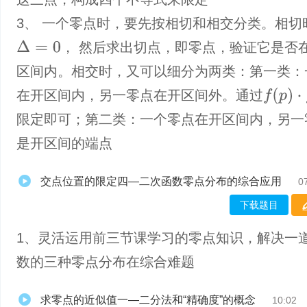
3、 一个零点时，要先按相切和相交分类。相切
Δ
=
0
， 然后求出切点，即零点，验证它是否
区间内。相交时，又可以细分为两类：第一类：
f
(
p
)
⋅
f
(
q
)
＜
在开区间内，另一零点在开区间外。通过
限定即可；第二类：一个零点在开区间内，另一
是开区间的端点
交点位置的限定四—二次函数零点分布的综合应用
0
下载题目
1、灵活运用前三节课学习的零点知识，解决一
数的三种零点分布在综合难题
求零点的近似值一—二分法和“精确度”的概念
10:02