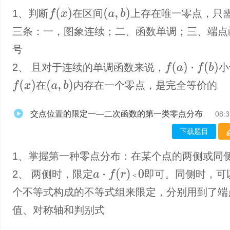
f
(
x
)
(
a
,
b
)
1、判断
在区间
上存在唯一零点，只
三条：一，图象连续；二、函数单调；三、端点
号
f
(
a
)
·
f
(
b
)
2、 且对于连续的单调函数来说，
小
f
(
x
)
(
a
,
b
)
在
内存在一个零点，是完全等价的
交点位置的限定一—二次函数的第一类零点分布
08:3
下载题目
1、掌握第一种零点分布：在某个点的两侧或同
a
⋅
f
(
r
)
＜
0
2、 两侧时，限定
即可。同侧时，可
＜
个不等式构成的不等式组来限定，分别用到了端
值、对称轴和判别式