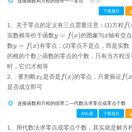
连接函数和方程的纽带一—零点
07:37
下载题目
f
(
x
)
1、关于零点的定义有三点需要注意：(1)方程
y
=
f
(
x
)
实数根等价于函数
的图象与
轴有交
x
y
=
f
(
x
)
数
有零点；(2)零点不是点，而是实数；
的根的个数
函数的零点的个数，只有当方程没
≥
时，它们才相等
f
(
x
)
f
(
x
0
)
2、 要判断
是否是
的零点，只要验证
x
0
是否成立即可
连接函数和方程的纽带二—代数法求零点或零点个数
AI出题
下载题目
1、​用代数法求零点或零点个数，其实就是解方