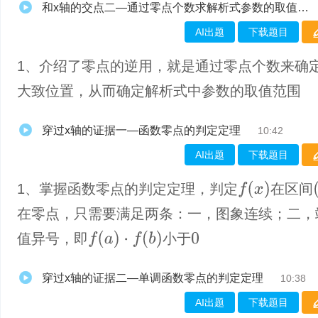
和x轴的交点二—通过零点个数求解析式参数的取值范围
AI出题
下载题目
1、介绍了零点的逆用，就是通过零点个数来确
大致位置，从而确定解析式中参数的取值范围
穿过x轴的证据一—函数零点的判定定理
10:42
AI出题
下载题目
f
(
x
)
(
1、掌握函数零点的判定定理，判定
在区间
在零点，只需要满足两条：一，图象连续；二，
f
(
a
)
·
f
(
b
)
值异号，即
小于
0
穿过x轴的证据二—单调函数零点的判定定理
10:38
AI出题
下载题目