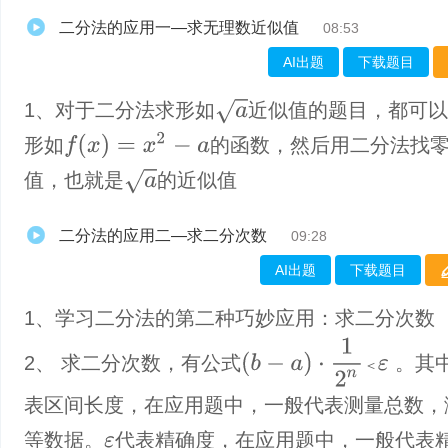
二分法的应用一—求无理数近似值
08:53
AI出题
下载题目
a
1、对于二分法求形如
近似值的题目，都可
f
(
x
)
=
x
2
−
a
形如
的函数，然后用二分法找
a
值，也就是
的近似值
二分法的应用二—求二分次数
09:28
AI出题
下载题目
1、学习二分法的第二种巧妙应用：求二分次数
(
b
−
a
)
·
1
2
n
＜
ε
2、 求二分次数，有公式
。其
＜
表区间长度，在应用题中，一般代表测量总数，
等数据。
代表精确度，在应用题中，一般代表
ε