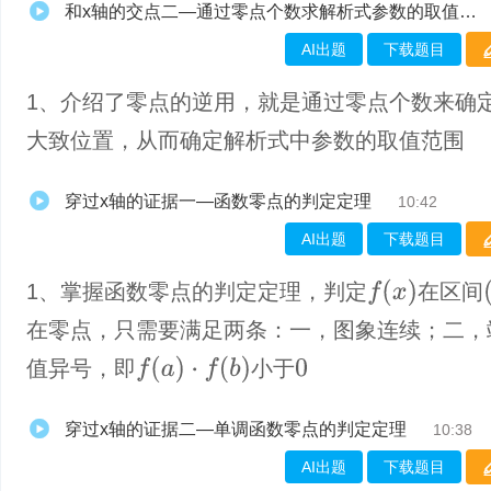
和x轴的交点二—通过零点个数求解析式参数的取值范围
AI出题
下载题目
1、介绍了零点的逆用，就是通过零点个数来确
大致位置，从而确定解析式中参数的取值范围
穿过x轴的证据一—函数零点的判定定理
10:42
AI出题
下载题目
f
(
x
)
(
1、掌握函数零点的判定定理，判定
在区间
在零点，只需要满足两条：一，图象连续；二，
f
(
a
)
·
f
(
b
)
值异号，即
小于
0
穿过x轴的证据二—单调函数零点的判定定理
10:38
AI出题
下载题目