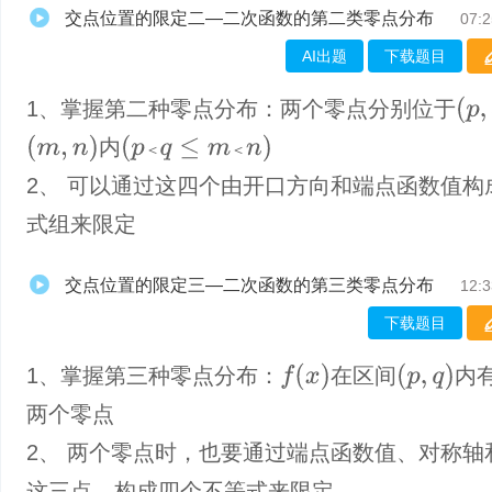
交点位置的限定二—二次函数的第二类零点分布
07:2
AI出题
下载题目
(
p
,
q
)
1、​掌握第二种零点分布：两个零点分别位于
(
m
,
n
)
(
p
＜
q
≤
m
＜
n
)
内
＜
＜
2、 可以通过这四个由开口方向和端点函数值构
式组来限定
交点位置的限定三—二次函数的第三类零点分布
12:3
下载题目
f
(
x
)
(
p
,
q
)
1、掌握第三种零点分布：
在区间
内
两个零点
2、 两个零点时，也要通过端点函数值、对称轴
这三点，构成四个不等式来限定