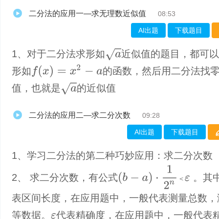
二分法的应用一—求无理数近似值
08:53
AI出题
下载题目
a
1、对于二分法求形如
近似值的题目，都可
f
(
x
)
=
x
2
−
a
形如
的函数，然后用二分法找
a
值，也就是
的近似值
二分法的应用二—求二分次数
09:28
AI出题
下载题目
1、学习二分法的第二种巧妙应用：求二分次数
(
b
−
a
)
·
1
2
n
＜
ε
2、 求二分次数，有公式
。其
＜
表区间长度，在应用题中，一般代表测量总数，
等数据。
代表精确度，在应用题中，一般代表
ε