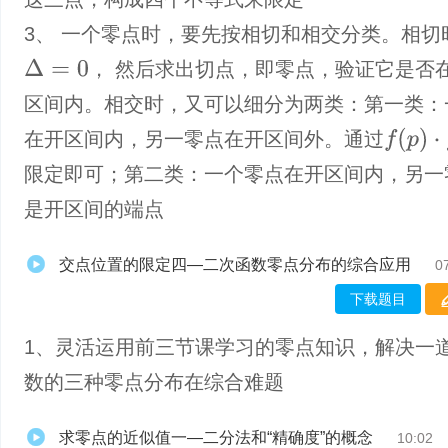
3、 一个零点时，要先按相切和相交分类。相切
Δ
=
0
， 然后求出切点，即零点，验证它是否
区间内。相交时，又可以细分为两类：第一类：
f
(
p
)
⋅
f
(
q
)
＜
在开区间内，另一零点在开区间外。通过
限定即可；第二类：一个零点在开区间内，另一
是开区间的端点
交点位置的限定四—二次函数零点分布的综合应用
0
下载题目
1、灵活运用前三节课学习的零点知识，解决一
数的三种零点分布在综合难题
求零点的近似值一—二分法和“精确度”的概念
10:02