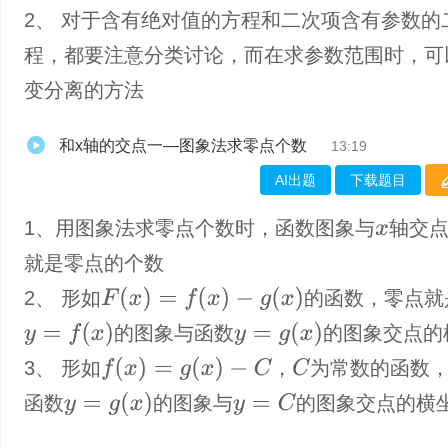
2、 对于含有绝对值的方程和二次项含有参数的
程，都要注意分类讨论，而在求参数范围时，可
变分离的方法
和x轴的交点一—图象法求零点个数
13:19
AI出题
下载题目
1、​用图象法求零点个数时，函数图象与
轴交
x
就是零点的个数
F
(
x
)
=
f
(
x
)
−
g
(
x
)
2、 形如
的函数，零点就
y
=
f
(
x
)
y
=
g
(
x
)
的图象与函数
的图象交点的
f
(
x
)
=
g
(
x
)
−
C
C
3、 形如
，
为常数的函数
y
=
g
(
x
)
y
=
C
函数
的图象与
的图象交点的横