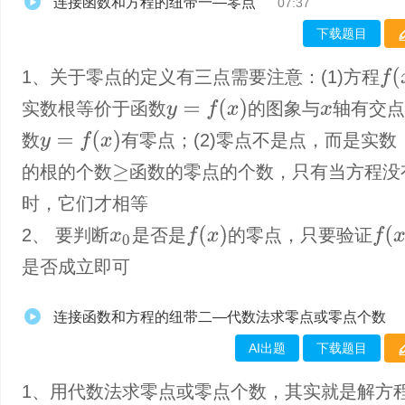
连接函数和方程的纽带一—零点
07:37
下载题目
f
(
x
)
1、关于零点的定义有三点需要注意：(1)方程
y
=
f
(
x
)
实数根等价于函数
的图象与
轴有交
x
y
=
f
(
x
)
数
有零点；(2)零点不是点，而是实数；
的根的个数
函数的零点的个数，只有当方程没
≥
时，它们才相等
f
(
x
)
f
(
x
0
)
2、 要判断
是否是
的零点，只要验证
x
0
是否成立即可
连接函数和方程的纽带二—代数法求零点或零点个数
AI出题
下载题目
1、​用代数法求零点或零点个数，其实就是解方