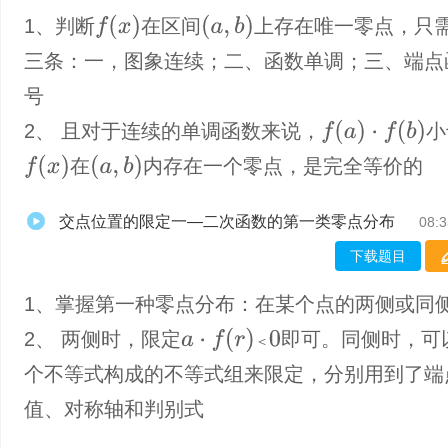
f
(
x
)
(
a
,
b
)
1、判断
在区间
上存在唯一零点，只
三条：一，图象连续；二、函数单调；三、端点
号
f
(
a
)
·
f
(
b
)
2、 且对于连续的单调函数来说，
小
f
(
x
)
(
a
,
b
)
在
内存在一个零点，是完全等价的
交点位置的限定一—二次函数的第一类零点分布
08:3
下载题目
1、掌握第一种零点分布：在某个点的两侧或同
a
⋅
f
(
r
)
＜
0
2、 两侧时，限定
即可。同侧时，可
＜
个不等式构成的不等式组来限定，分别用到了端
值、对称轴和判别式