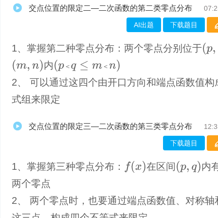
交点位置的限定二—二次函数的第二类零点分布
07:2
AI出题
下载题目
(
p
,
q
)
1、​掌握第二种零点分布：两个零点分别位于
(
m
,
n
)
(
p
＜
q
≤
m
＜
n
)
内
＜
＜
2、 可以通过这四个由开口方向和端点函数值构
式组来限定
交点位置的限定三—二次函数的第三类零点分布
12:3
下载题目
f
(
x
)
(
p
,
q
)
1、掌握第三种零点分布：
在区间
内
两个零点
2、 两个零点时，也要通过端点函数值、对称轴
这三点，构成四个不等式来限定