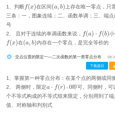
f
(
x
)
(
a
,
b
)
1、判断
在区间
上存在唯一零点，只
三条：一，图象连续；二、函数单调；三、端点
号
f
(
a
)
·
f
(
b
)
2、 且对于连续的单调函数来说，
小
f
(
x
)
(
a
,
b
)
在
内存在一个零点，是完全等价的
交点位置的限定一—二次函数的第一类零点分布
08:3
下载题目
1、掌握第一种零点分布：在某个点的两侧或同
a
⋅
f
(
r
)
＜
0
2、 两侧时，限定
即可。同侧时，可
＜
个不等式构成的不等式组来限定，分别用到了端
值、对称轴和判别式