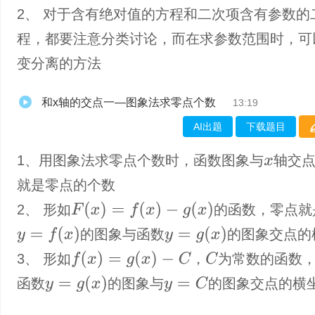
2、 对于含有绝对值的方程和二次项含有参数的
程，都要注意分类讨论，而在求参数范围时，可
变分离的方法
和x轴的交点一—图象法求零点个数
13:19
AI出题
下载题目
1、​用图象法求零点个数时，函数图象与
轴交
x
就是零点的个数
F
(
x
)
=
f
(
x
)
−
g
(
x
)
2、 形如
的函数，零点就
y
=
f
(
x
)
y
=
g
(
x
)
的图象与函数
的图象交点的
f
(
x
)
=
g
(
x
)
−
C
C
3、 形如
，
为常数的函数
y
=
g
(
x
)
y
=
C
函数
的图象与
的图象交点的横