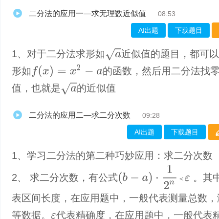
二分法的应用一—求无理数近似值
08:53
AI出题
下载题目
a
1、对于二分法求形如
近似值的题目，都可
f
(
x
)
=
x
2
−
a
形如
的函数，然后用二分法找
a
值，也就是
的近似值
二分法的应用二—求二分次数
09:28
AI出题
下载题目
1、学习二分法的第二种巧妙应用：求二分次数
(
b
−
a
)
·
1
2
n
＜
ε
2、 求二分次数，有公式
。其
＜
表区间长度，在应用题中，一般代表测量总数，
等数据。
代表精确度，在应用题中，一般代表
ε