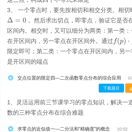
3、 一个零点时，要先按相切和相交分类。相切
Δ
=
0
， 然后求出切点，即零点，验证它是否
区间内。相交时，又可以细分为两类：第一类：
f
(
p
)
⋅
f
(
q
)
＜
在开区间内，另一零点在开区间外。通过
限定即可；第二类：一个零点在开区间内，另一
是开区间的端点
交点位置的限定四—二次函数零点分布的综合应用
0
下载题目
1、灵活运用前三节课学习的零点知识，解决一
数的三种零点分布在综合难题
求零点的近似值一—二分法和“精确度”的概念
10:02