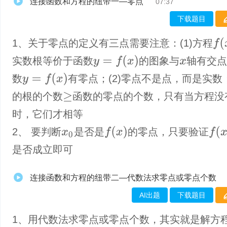
连接函数和方程的纽带一—零点
07:37
下载题目
f
(
x
)
1、关于零点的定义有三点需要注意：(1)方程
y
=
f
(
x
)
实数根等价于函数
的图象与
轴有交
x
y
=
f
(
x
)
数
有零点；(2)零点不是点，而是实数；
的根的个数
函数的零点的个数，只有当方程没
≥
时，它们才相等
f
(
x
)
f
(
x
0
)
2、 要判断
是否是
的零点，只要验证
x
0
是否成立即可
连接函数和方程的纽带二—代数法求零点或零点个数
AI出题
下载题目
1、​用代数法求零点或零点个数，其实就是解方