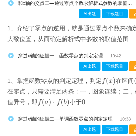
和x轴的交点二—通过零点个数求解析式参数的取值范围
AI出题
下载题目
1、介绍了零点的逆用，就是通过零点个数来确
大致位置，从而确定解析式中参数的取值范围
穿过x轴的证据一—函数零点的判定定理
10:42
AI出题
下载题目
f
(
x
)
(
1、掌握函数零点的判定定理，判定
在区间
在零点，只需要满足两条：一，图象连续；二，
f
(
a
)
·
f
(
b
)
值异号，即
小于
0
穿过x轴的证据二—单调函数零点的判定定理
10:38
AI出题
下载题目