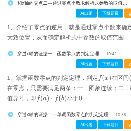
和x轴的交点二—通过零点个数求解析式参数的取值范围
AI出题
下载题目
1、介绍了零点的逆用，就是通过零点个数来确
大致位置，从而确定解析式中参数的取值范围
穿过x轴的证据一—函数零点的判定定理
10:42
AI出题
下载题目
f
(
x
)
(
1、掌握函数零点的判定定理，判定
在区间
在零点，只需要满足两条：一，图象连续；二，
f
(
a
)
·
f
(
b
)
值异号，即
小于
0
穿过x轴的证据二—单调函数零点的判定定理
10:38
AI出题
下载题目