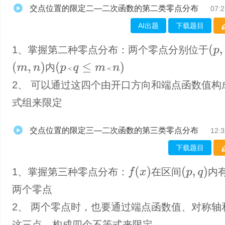
交点位置的限定二—二次函数的第二类零点分布
07:2
AI出题
下载题目
(
p
,
q
)
1、​掌握第二种零点分布：两个零点分别位于
(
m
,
n
)
(
p
＜
q
≤
m
＜
n
)
内
＜
＜
2、 可以通过这四个由开口方向和端点函数值构
式组来限定
交点位置的限定三—二次函数的第三类零点分布
12:3
下载题目
f
(
x
)
(
p
,
q
)
1、掌握第三种零点分布：
在区间
内
两个零点
2、 两个零点时，也要通过端点函数值、对称轴
这三点，构成四个不等式来限定