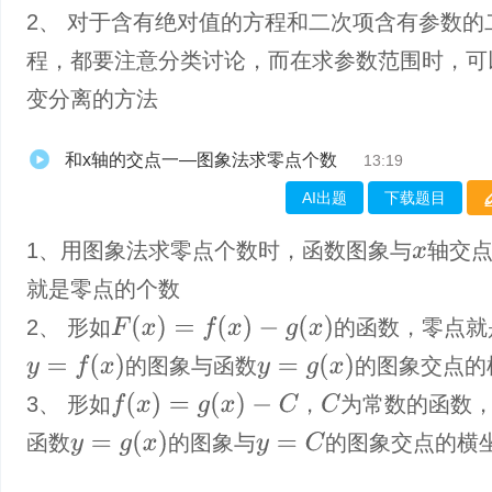
2、 对于含有绝对值的方程和二次项含有参数的
程，都要注意分类讨论，而在求参数范围时，可
变分离的方法
和x轴的交点一—图象法求零点个数
13:19
AI出题
下载题目
1、​用图象法求零点个数时，函数图象与
轴交
x
就是零点的个数
F
(
x
)
=
f
(
x
)
−
g
(
x
)
2、 形如
的函数，零点就
y
=
f
(
x
)
y
=
g
(
x
)
的图象与函数
的图象交点的
f
(
x
)
=
g
(
x
)
−
C
C
3、 形如
，
为常数的函数
y
=
g
(
x
)
y
=
C
函数
的图象与
的图象交点的横