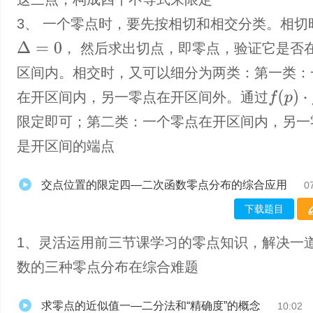
3、 一个零点时，要先按相切和相交分类。相切
Δ
=
0
， 然后求出切点，即零点，验证它是否
区间内。相交时，又可以细分为两类：第一类：
f
(
p
)
⋅
f
(
q
)
＜
在开区间内，另一零点在开区间外。通过
限定即可；第二类：一个零点在开区间内，另一
是开区间的端点
交点位置的限定四—二次函数零点分布的综合应用
0
下载题目
1、灵活运用前三节课学习的零点知识，解决一
数的三种零点分布在综合难题
求零点的近似值一—二分法和“精确度”的概念
10:02