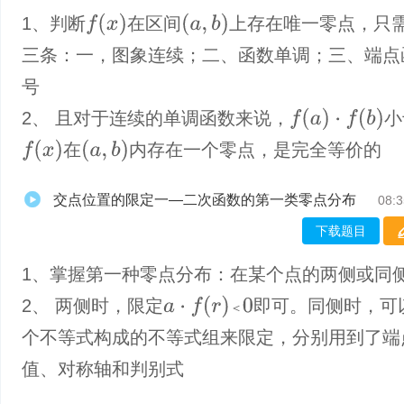
f
(
x
)
(
a
,
b
)
1、判断
在区间
上存在唯一零点，只
三条：一，图象连续；二、函数单调；三、端点
号
f
(
a
)
·
f
(
b
)
2、 且对于连续的单调函数来说，
小
f
(
x
)
(
a
,
b
)
在
内存在一个零点，是完全等价的
交点位置的限定一—二次函数的第一类零点分布
08:3
下载题目
1、掌握第一种零点分布：在某个点的两侧或同
a
⋅
f
(
r
)
＜
0
2、 两侧时，限定
即可。同侧时，可
＜
个不等式构成的不等式组来限定，分别用到了端
值、对称轴和判别式