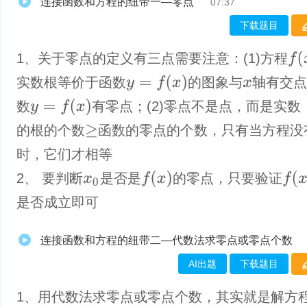
连接函数和方程的纽带一—零点
07:37
下载题目
f
(
x
)
1、关于零点的定义有三点需要注意：(1)方程
y
=
f
(
x
)
实数根等价于函数
的图象与
轴有交
x
y
=
f
(
x
)
数
有零点；(2)零点不是点，而是实数；
的根的个数
函数的零点的个数，只有当方程没
≥
时，它们才相等
f
(
x
)
f
(
x
0
)
2、 要判断
是否是
的零点，只要验证
x
0
是否成立即可
连接函数和方程的纽带二—代数法求零点或零点个数
AI出题
下载题目
1、​用代数法求零点或零点个数，其实就是解方