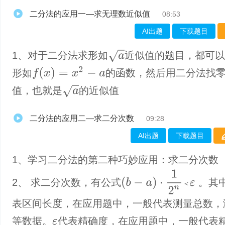
二分法的应用一—求无理数近似值
08:53
AI出题
下载题目
a
1、对于二分法求形如
近似值的题目，都可
f
(
x
)
=
x
2
−
a
形如
的函数，然后用二分法找
a
值，也就是
的近似值
二分法的应用二—求二分次数
09:28
AI出题
下载题目
1、学习二分法的第二种巧妙应用：求二分次数
(
b
−
a
)
·
1
2
n
＜
ε
2、 求二分次数，有公式
。其
＜
表区间长度，在应用题中，一般代表测量总数，
等数据。
代表精确度，在应用题中，一般代表
ε