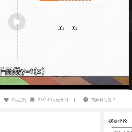
流畅
1x
2
人点赞
213140人已学习
|
视频有问题？
我要评论