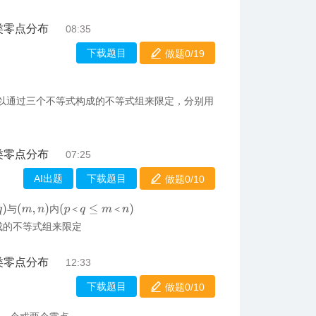
类零点分布
08:35
下载题目
做题0/
19
以通过三个不等式构成的不等式组来限定，分别用
类零点分布
07:25
AI出题
下载题目
做题0/
10
)
(
m
,
n
)
(
p
＜
q
≤
m
＜
n
)
与
内
＜
＜
成的不等式组来限定
类零点分布
12:33
下载题目
做题0/
10