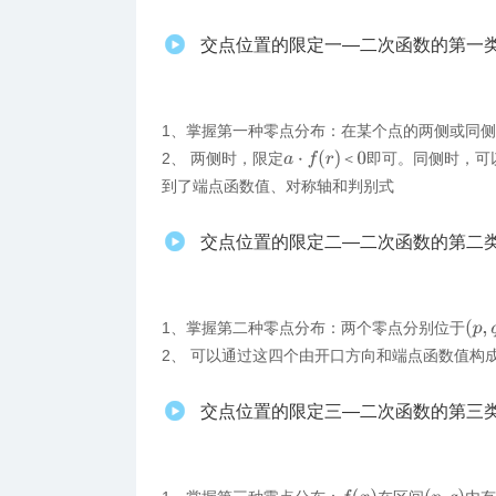
交点位置的限定一—二次函数的第一
1、掌握第一种零点分布：在某个点的两侧或同侧
a
⋅
f
(
r
)
＜
0
2、 两侧时，限定
即可。同侧时，可
＜
到了端点函数值、对称轴和判别式
交点位置的限定二—二次函数的第二
(
p
,
q
1、​掌握第二种零点分布：两个零点分别位于
2、 可以通过这四个由开口方向和端点函数值构
交点位置的限定三—二次函数的第三