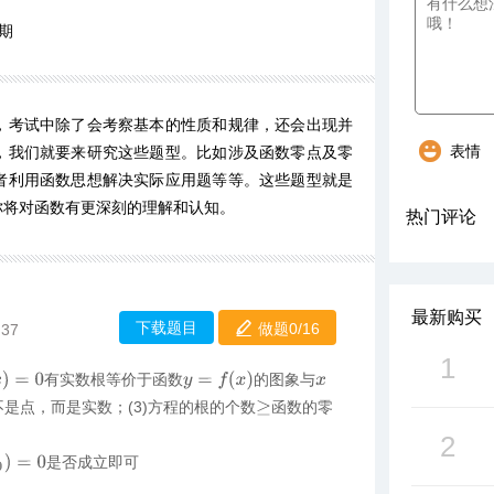
期
，考试中除了会考察基本的性质和规律，还会出现并
表情
，我们就要来研究这些题型。比如涉及函数零点及零
者利用函数思想解决实际应用题等等。这些题型就是
你将对函数有更深刻的理解和认知。
热门评论
最新购买
下载题目
做题0/
16
:37
1
=
0
y
=
f
(
x
)
有实数根等价于函数
的图象与
x
不是点，而是实数；(3)方程的根的个数
函数的零
≥
2
=
0
是否成立即可