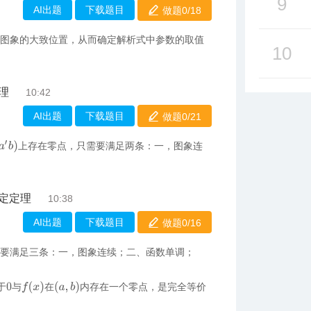
9
AI出题
下载题目
做题0/
18
定图象的大致位置，从而确定解析式中参数的取值
10
理
10:42
AI出题
下载题目
做题0/
21
a
′
b
)
上存在零点，只需要满足两条：一，图象连
定定理
10:38
AI出题
下载题目
做题0/
16
需要满足三条：一，图象连续；二、函数单调；
f
(
x
)
(
a
,
b
)
于
与
在
内存在一个零点，是完全等价
0