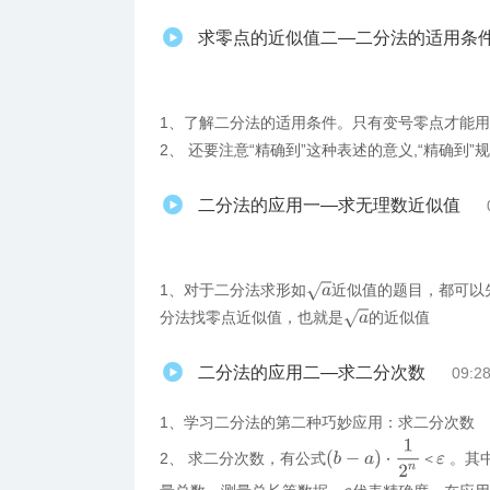
求零点的近似值二—二分法的适用条件和“
1、了解二分法的适用条件。只有变号零点才能
2、 还要注意“精确到”这种表述的意义,“精确到
二分法的应用一—求无理数近似值
a
1、对于二分法求形如
近似值的题目，都可以
a
分法找零点近似值，也就是
的近似值
二分法的应用二—求二分次数
09:2
1、学习二分法的第二种巧妙应用：求二分次数
(
b
−
a
)
·
1
2
n
＜
ε
2、 求二分次数，有公式
。其
＜