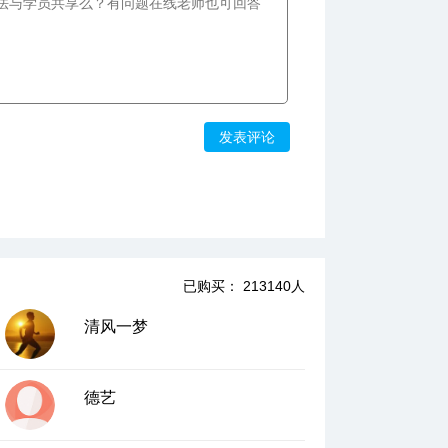
9、交点位置的限定三—二次函数的第三类
零点分布
12:33
10、交点位置的限定四—二次函数零点分布
的综合应用
发表评论
07:36
11、求零点的近似值一—二分法和“精确
度”的概念
10:02
12、求零点的近似值二—二分法的适用条件
和“精确到”的概念
已购买： 213140人
06:07
清风一梦
13、二分法的应用一—求无理数近似值
08:53
09:28
14、二分法的应用二—求二分次数
德艺