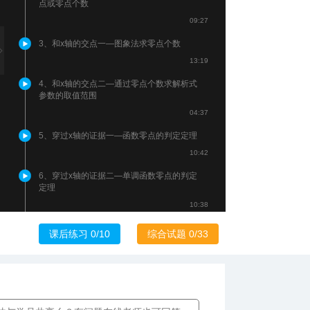
点或零点个数
09:27
3、和x轴的交点一—图象法求零点个数
13:19
4、和x轴的交点二—通过零点个数求解析式
参数的取值范围
04:37
5、穿过x轴的证据一—函数零点的判定定理
10:42
6、穿过x轴的证据二—单调函数零点的判定
定理
10:38
7、交点位置的限定一—二次函数的第一类
课后练习 0/10
综合试题 0/33
零点分布
08:35
8、交点位置的限定二—二次函数的第二类
零点分布
07:25