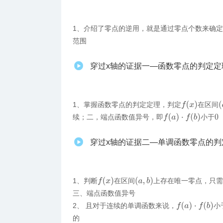
1、介绍了零点的逆用，就是通过零点个数来确
范围
穿过x轴的证据一—函数零点的判定定
(
f
(
x
)
1、掌握函数零点的判定定理，判定
在区间
f
(
a
)
·
f
(
b
)
续；二，端点函数值异号，即
小于
0
穿过x轴的证据二—单调函数零点的判
f
(
x
)
(
a
,
b
)
1、判断
在区间
上存在唯一零点，只
三、端点函数值异号
f
(
a
)
·
f
(
b
)
2、 且对于连续的单调函数来说，
小
的