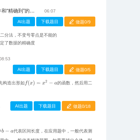
精确到”的概念
06:07
AI出题
下载题目
做题0/
9
用二分法，不变号零点是不能的
”规定了数据的精确度
08:53
AI出题
下载题目
做题0/
5
f
(
x
)
=
x
2
−
a
先构造出形如
的函数，然后用二
AI出题
下载题目
做题0/
18
8
中
代表区间长度，在应用题中，一般代表测
b
−
a