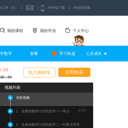
的订单（0）
|
|
APP端下载
|
经销商招募
我的课程
我的作业
个人中心
学数学
套餐
学习轨迹
心灵成长
￥39
立即购买
加入购物车
原价：39
视频列表
试听视频
07:37
1、连接函数和方程的纽带一—零点
2、连接函数和方程的纽带二—代数法求零