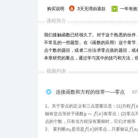
购买说明
3天无理由退款
一年有效
课程简介
我们接触函数已经很久了。对于这个熟悉的伙伴
不常见的一些题型。在《函数的应用》这个章节
点个数的题目，或者二分法求零点值的题目，或
本章研究的重点，通过学习其中的技巧和方法，
视频列表
连接函数和方程的纽带一—零点
07
f
(
x
)
1、关于零点的定义有三点需要注意：(1)方程
y
=
f
(
x
)
轴有交点等价于函数
有零点；(2)零点
点的个数，只有当方程没有重根时，它们才相等
f
(
x
)
f
(
x
0
)
2、 要判断
是否是
的零点，只要验证
x
0