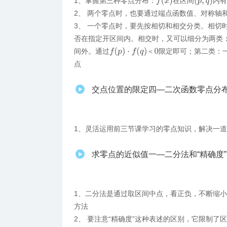
f
(
x
)
(
p
,
q
)
1、掌握第三种零点分布：
在区间
内
2、 两个零点时，也要通过端点函数值、对称轴
3、 一个零点时，要先按相切和相交分类。相切
否在指定开区间内。相交时，又可以细分为两类
f
(
p
)
⋅
f
(
q
)
＜
0
间外。通过
限定即可；第二类：
＜
点
交点位置的限定四—二次函数零点分
1、灵活运用前三节课学习的零点知识，解决一
求零点的近似值一—二分法和“精确度
1、二分法是通过取区间中点，看正负，不断缩
方法
2、 要注意“精确度”这种表述的区别，它限制了