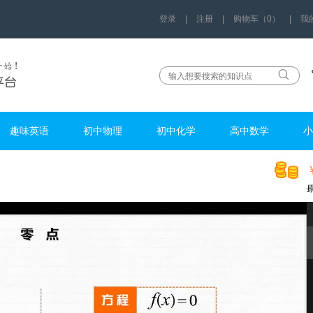
登录
|
注册
|
购物车（0）
|
我
趣味英语
初中物理
初中化学
高中数学
小
k12678