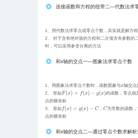
连接函数和方程的纽带二—代数法求
1、​用代数法求零点或零点个数，其实就是解方程
2、 对于含有绝对值的方程和二次项含有参数的
时，可以采用参变分离的方法
和x轴的交点一—图象法求零点个数
1、​用图象法求零点个数时，函数图象与
轴交点
x
F
(
x
)
=
f
(
x
)
−
g
(
x
)
2、 形如
的函数，零点就
点的横坐标
f
(
x
)
=
g
(
x
)
−
C
C
3、 形如
，
为常数的函数，
点的横坐标
和x轴的交点二—通过零点个数求解析式