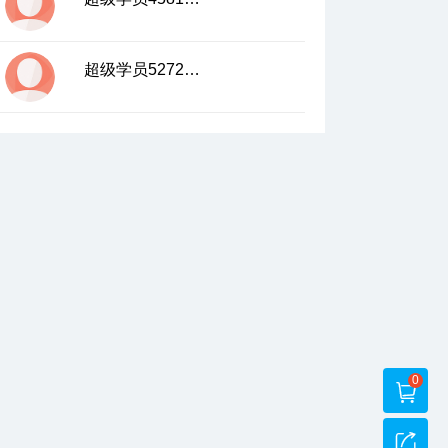
超级学员5272533
0