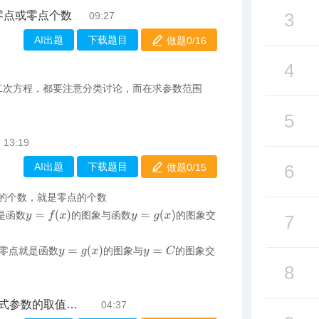
零点或零点个数
3
09:27
AI出题
下载题目
做题0/
16
4
二次方程，都要注意分类讨论，而在求参数范围
5
13:19
AI出题
下载题目
6
做题0/
15
的个数，就是零点的个数
y
=
f
(
x
)
y
=
g
(
x
)
是函数
的图象与函数
的图象交
7
y
=
g
(
x
)
y
=
C
零点就是函数
的图象与
的图象交
8
参数的取值范围
04:37