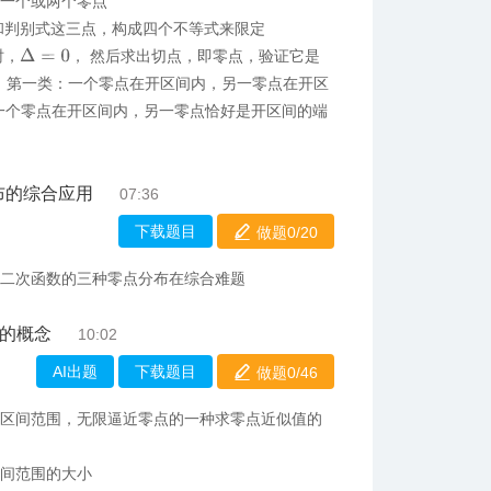
有一个或两个零点
和判别式这三点，构成四个不等式来限定
Δ
=
0
时，
， 然后求出切点，即零点，验证它是
：第一类：一个零点在开区间内，另一零点在开区
一个零点在开区间内，另一零点恰好是开区间的端
布的综合应用
07:36
下载题目
做题0/
20
道二次函数的三种零点分布在综合难题
”的概念
10:02
AI出题
下载题目
做题0/
46
小区间范围，无限逼近零点的一种求零点近似值的
区间范围的大小