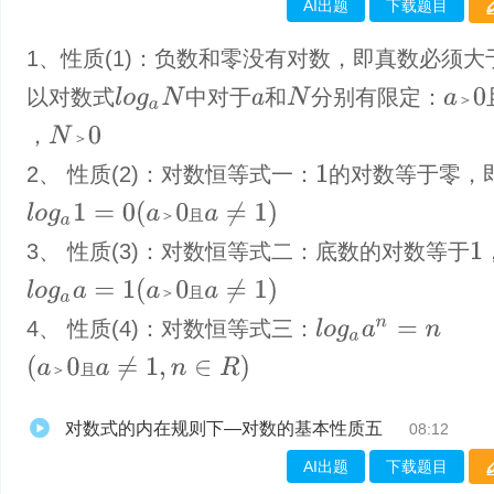
AI出题
下载题目
1、性质(1)：负数和零没有对数，即真数必须大
以对数式
中对于
和
分别有限定：
N
l
o
g
a
N
a
＞
0
＞
a
，
N
＞
0
＞
2、 性质(2)：对数恒等式一：
的对数等于零，
1
(
a
＞
0
且
a
≠
1
)
l
o
g
a
1
=
0
＞
且
3、 性质(3)：对数恒等式二：底数的对数等于
1
(
a
＞
0
且
a
≠
1
)
l
o
g
a
a
=
1
＞
且
4、 性质(4)：对数恒等式三：
l
o
g
a
a
n
=
n
(
a
＞
0
且
a
≠
1
,
n
∈
R
)
＞
且
对数式的内在规则下—对数的基本性质五
08:12
AI出题
下载题目