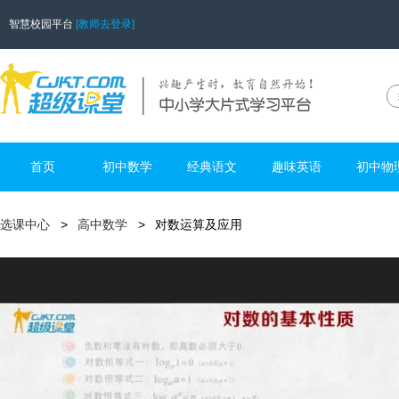
智慧校园平台
[教师去登录]
首页
初中数学
经典语文
趣味英语
初中物
选课中心
高中数学
对数运算及应用