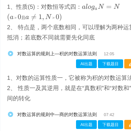
1、​性质(5)：对数恒等式四：
a
l
o
g
a
N
=
N
(
a
＞
0
且
a
≠
1
,
N
＞
0
)
＞
且
＞
2、 特点是，两个底数相同，可以理解为两种运
抵消；若底数不同就需要先化同底
对数运算的规则上—积的对数运算法则
12:05
AI出题
下载题目
1、​对数的运算性质一，它被称为积的对数运算
2、 性质一及其逆用，就是在“真数积”和“对数和
间的转化
对数运算的规则中—商的对数运算法则
07:42
AI出题
下载题目