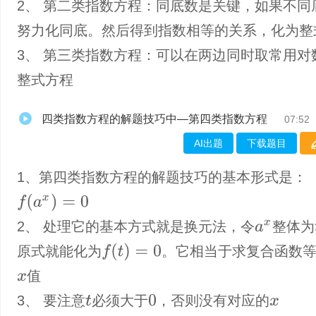
2、 第二类指数方程：同底数是关键，如果不同
努力化同底。然后得到指数相等的关系，化为整
3、 第三类指数方程：可以在两边同时取常用对
整式方程
四类指数方程的解题技巧中—第四类指数方程
07:52
AI出题
下载题目
1、第四类指数方程的解题技巧的基本形式是：
f
(
a
x
)
=
0
2、 处理它的基本方式就是换元法，令
整体为
a
x
f
(
t
)
=
0
原式就能化为
。它相当于求复合函数
值
x
3、 要注意
必须大于
，否则没有对应的
0
t
x