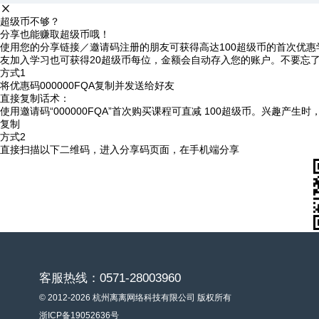
超级币不够？
分享也能赚取超级币哦！
使用您的分享链接／邀请码注册的朋友可获得高达100超级币的首次优惠
友加入学习也可获得20超级币每位，金额会自动存入您的账户。不要忘
方式1
将优惠码
000000FQA
复制并发送给好友
直接复制话术：
使用邀请码“000000FQA”首次购买课程可直减 100超级币。兴趣产生
复制
方式2
直接扫描以下二维码，进入分享码页面，在手机端分享
客服热线：0571-28003960
© 2012-2026 杭州离离网络科技有限公司 版权所有
浙ICP备19052636号