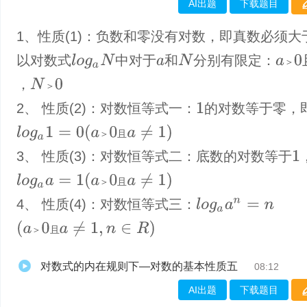
AI出题
下载题目
1、性质(1)：负数和零没有对数，即真数必须大
以对数式
中对于
和
分别有限定：
N
l
o
g
a
N
a
＞
0
＞
a
，
N
＞
0
＞
2、 性质(2)：对数恒等式一：
的对数等于零，
1
(
a
＞
0
且
a
≠
1
)
l
o
g
a
1
=
0
＞
且
3、 性质(3)：对数恒等式二：底数的对数等于
1
(
a
＞
0
且
a
≠
1
)
l
o
g
a
a
=
1
＞
且
4、 性质(4)：对数恒等式三：
l
o
g
a
a
n
=
n
(
a
＞
0
且
a
≠
1
,
n
∈
R
)
＞
且
对数式的内在规则下—对数的基本性质五
08:12
AI出题
下载题目