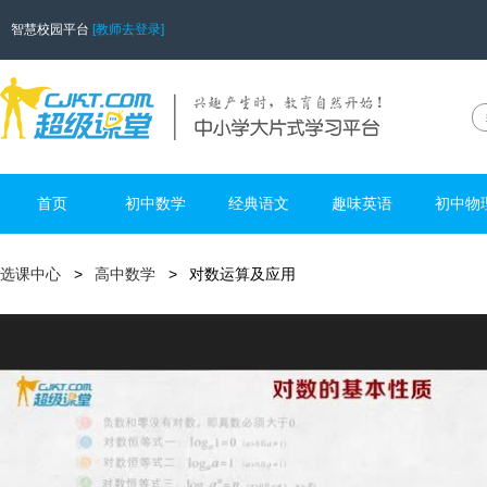
智慧校园平台
[教师去登录]
首页
初中数学
经典语文
趣味英语
初中物
选课中心
高中数学
对数运算及应用