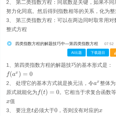
2、 第二类指数方程：同底数是关键，如果不同
努力化同底。然后得到指数相等的关系，化为整
3、 第三类指数方程：可以在两边同时取常用对
整式方程
四类指数方程的解题技巧中—第四类指数方程
07:52
AI出题
下载题目
1、第四类指数方程的解题技巧的基本形式是：
f
(
a
x
)
=
0
2、 处理它的基本方式就是换元法，令
整体为
a
x
f
(
t
)
=
0
原式就能化为
。它相当于求复合函数
值
x
3、 要注意
必须大于
，否则没有对应的
0
t
x