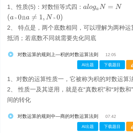
1、​性质(5)：对数恒等式四：
a
l
o
g
a
N
=
N
(
a
＞
0
且
a
≠
1
,
N
＞
0
)
＞
且
＞
2、 特点是，两个底数相同，可以理解为两种运
抵消；若底数不同就需要先化同底
对数运算的规则上—积的对数运算法则
12:05
AI出题
下载题目
1、​对数的运算性质一，它被称为积的对数运算
2、 性质一及其逆用，就是在“真数积”和“对数和
间的转化
对数运算的规则中—商的对数运算法则
07:42
AI出题
下载题目