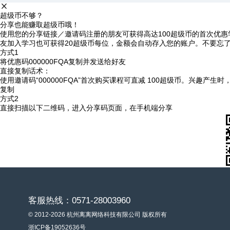
超级币不够？
分享也能赚取超级币哦！
使用您的分享链接／邀请码注册的朋友可获得高达100超级币的首次优惠
友加入学习也可获得20超级币每位，金额会自动存入您的账户。不要忘
方式1
将优惠码
000000FQA
复制并发送给好友
直接复制话术：
使用邀请码“000000FQA”首次购买课程可直减 100超级币。兴趣产生
复制
方式2
直接扫描以下二维码，进入分享码页面，在手机端分享
客服热线：0571-28003960
© 2012-2026 杭州离离网络科技有限公司 版权所有
浙ICP备19052636号