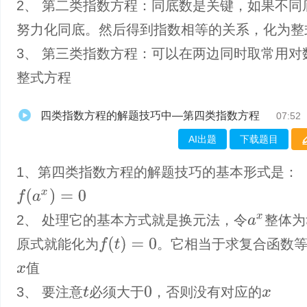
2、 第二类指数方程：同底数是关键，如果不同
努力化同底。然后得到指数相等的关系，化为整
3、 第三类指数方程：可以在两边同时取常用对
整式方程
四类指数方程的解题技巧中—第四类指数方程
07:52
AI出题
下载题目
1、第四类指数方程的解题技巧的基本形式是：
f
(
a
x
)
=
0
2、 处理它的基本方式就是换元法，令
整体为
a
x
f
(
t
)
=
0
原式就能化为
。它相当于求复合函数
值
x
3、 要注意
必须大于
，否则没有对应的
0
t
x