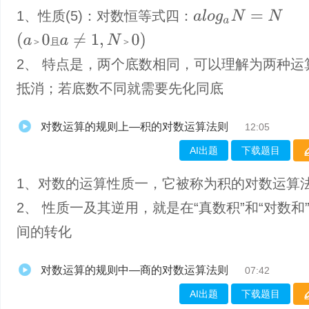
1、​性质(5)：对数恒等式四：
a
l
o
g
a
N
=
N
(
a
＞
0
且
a
≠
1
,
N
＞
0
)
＞
且
＞
2、 特点是，两个底数相同，可以理解为两种运
抵消；若底数不同就需要先化同底
对数运算的规则上—积的对数运算法则
12:05
AI出题
下载题目
1、​对数的运算性质一，它被称为积的对数运算
2、 性质一及其逆用，就是在“真数积”和“对数和
间的转化
对数运算的规则中—商的对数运算法则
07:42
AI出题
下载题目