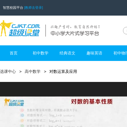
智慧校园平台
[教师去登录]
首页
初中数学
经典语文
趣味英语
初中物
选课中心
高中数学
对数运算及应用