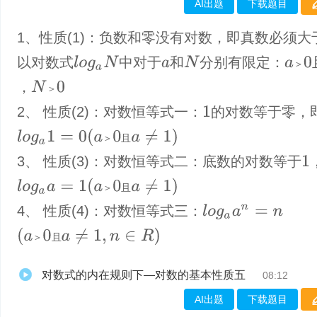
AI出题
下载题目
1、性质(1)：负数和零没有对数，即真数必须大
以对数式
中对于
和
分别有限定：
N
l
o
g
a
N
a
＞
0
＞
a
，
N
＞
0
＞
2、 性质(2)：对数恒等式一：
的对数等于零，
1
(
a
＞
0
且
a
≠
1
)
l
o
g
a
1
=
0
＞
且
3、 性质(3)：对数恒等式二：底数的对数等于
1
(
a
＞
0
且
a
≠
1
)
l
o
g
a
a
=
1
＞
且
4、 性质(4)：对数恒等式三：
l
o
g
a
a
n
=
n
(
a
＞
0
且
a
≠
1
,
n
∈
R
)
＞
且
对数式的内在规则下—对数的基本性质五
08:12
AI出题
下载题目