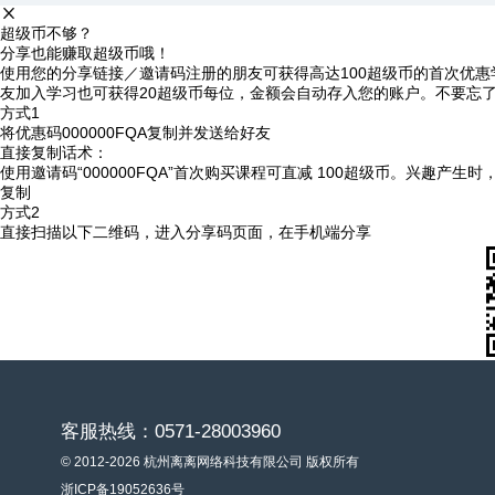
超级币不够？
分享也能赚取超级币哦！
使用您的分享链接／邀请码注册的朋友可获得高达100超级币的首次优惠
友加入学习也可获得20超级币每位，金额会自动存入您的账户。不要忘
方式1
将优惠码
000000FQA
复制并发送给好友
直接复制话术：
使用邀请码“000000FQA”首次购买课程可直减 100超级币。兴趣产生
复制
方式2
直接扫描以下二维码，进入分享码页面，在手机端分享
客服热线：0571-28003960
© 2012-2026 杭州离离网络科技有限公司 版权所有
浙ICP备19052636号