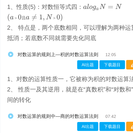
1、​性质(5)：对数恒等式四：
a
l
o
g
a
N
=
N
(
a
＞
0
且
a
≠
1
,
N
＞
0
)
＞
且
＞
2、 特点是，两个底数相同，可以理解为两种运
抵消；若底数不同就需要先化同底
对数运算的规则上—积的对数运算法则
12:05
AI出题
下载题目
1、​对数的运算性质一，它被称为积的对数运算
2、 性质一及其逆用，就是在“真数积”和“对数和
间的转化
对数运算的规则中—商的对数运算法则
07:42
AI出题
下载题目