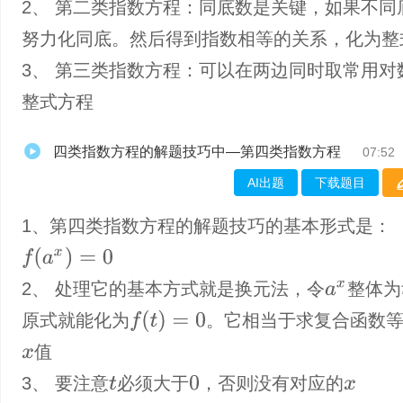
2、 第二类指数方程：同底数是关键，如果不同
努力化同底。然后得到指数相等的关系，化为整
3、 第三类指数方程：可以在两边同时取常用对
整式方程
四类指数方程的解题技巧中—第四类指数方程
07:52
AI出题
下载题目
1、第四类指数方程的解题技巧的基本形式是：
f
(
a
x
)
=
0
2、 处理它的基本方式就是换元法，令
整体为
a
x
f
(
t
)
=
0
原式就能化为
。它相当于求复合函数
值
x
3、 要注意
必须大于
，否则没有对应的
0
t
x