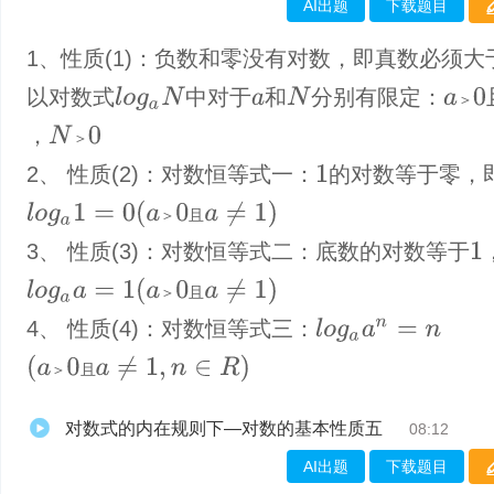
AI出题
下载题目
1、性质(1)：负数和零没有对数，即真数必须大
以对数式
中对于
和
分别有限定：
N
l
o
g
a
N
a
＞
0
＞
a
，
N
＞
0
＞
2、 性质(2)：对数恒等式一：
的对数等于零，
1
(
a
＞
0
且
a
≠
1
)
l
o
g
a
1
=
0
＞
且
3、 性质(3)：对数恒等式二：底数的对数等于
1
(
a
＞
0
且
a
≠
1
)
l
o
g
a
a
=
1
＞
且
4、 性质(4)：对数恒等式三：
l
o
g
a
a
n
=
n
(
a
＞
0
且
a
≠
1
,
n
∈
R
)
＞
且
对数式的内在规则下—对数的基本性质五
08:12
AI出题
下载题目