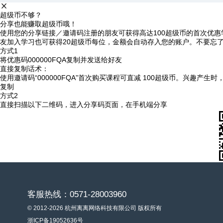
超级币不够？
分享也能赚取超级币哦！
使用您的分享链接／邀请码注册的朋友可获得高达100超级币的首次优惠
友加入学习也可获得20超级币每位，金额会自动存入您的账户。不要忘
方式1
将优惠码
000000FQA
复制并发送给好友
直接复制话术：
使用邀请码“000000FQA”首次购买课程可直减 100超级币。兴趣产生
复制
方式2
直接扫描以下二维码，进入分享码页面，在手机端分享
客服热线：0571-28003960
© 2012-2026 杭州离离网络科技有限公司 版权所有
浙ICP备19052636号