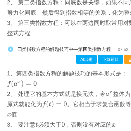
2、 第二类指数方程：同底数是关键，如果不同
努力化同底。然后得到指数相等的关系，化为整
3、 第三类指数方程：可以在两边同时取常用对
整式方程
四类指数方程的解题技巧中—第四类指数方程
07:52
AI出题
下载题目
1、第四类指数方程的解题技巧的基本形式是：
f
(
a
x
)
=
0
2、 处理它的基本方式就是换元法，令
整体为
a
x
f
(
t
)
=
0
原式就能化为
。它相当于求复合函数
值
x
3、 要注意
必须大于
，否则没有对应的
0
t
x