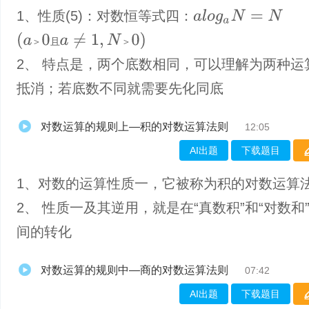
1、​性质(5)：对数恒等式四：
a
l
o
g
a
N
=
N
(
a
＞
0
且
a
≠
1
,
N
＞
0
)
＞
且
＞
2、 特点是，两个底数相同，可以理解为两种运
抵消；若底数不同就需要先化同底
对数运算的规则上—积的对数运算法则
12:05
AI出题
下载题目
1、​对数的运算性质一，它被称为积的对数运算
2、 性质一及其逆用，就是在“真数积”和“对数和
间的转化
对数运算的规则中—商的对数运算法则
07:42
AI出题
下载题目