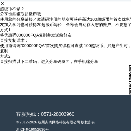
超级币不够？
分享也能赚取超级币哦！
使用您的分享链接／邀请码注册的朋友可获得高达100超级币的首次优惠
友加入学习也可获得20超级币每位，金额会自动存入您的账户。不要忘
方式1
将优惠码
000000FQA
复制并发送给好友
直接复制话术：
使用邀请码“000000FQA”首次购买课程可直减 100超级币。兴趣产生
复制
方式2
直接扫描以下二维码，进入分享码页面，在手机端分享
客服热线：0571-28003960
© 2012-2026 杭州离离网络科技有限公司 版权所有
浙ICP备19052636号