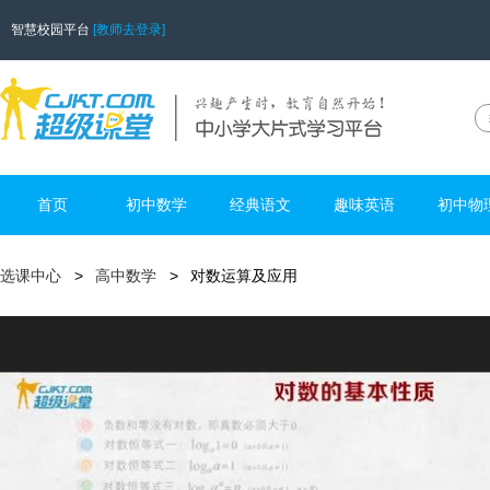
智慧校园平台
[教师去登录]
首页
初中数学
经典语文
趣味英语
初中物
选课中心
高中数学
对数运算及应用