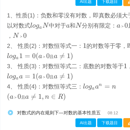
AI出题
下载题目
1、性质(1)：负数和零没有对数，即真数必须大
以对数式
中对于
和
分别有限定：
N
l
o
g
a
N
a
＞
0
＞
a
，
N
＞
0
＞
2、 性质(2)：对数恒等式一：
的对数等于零，
1
(
a
＞
0
且
a
≠
1
)
l
o
g
a
1
=
0
＞
且
3、 性质(3)：对数恒等式二：底数的对数等于
1
(
a
＞
0
且
a
≠
1
)
l
o
g
a
a
=
1
＞
且
4、 性质(4)：对数恒等式三：
l
o
g
a
a
n
=
n
(
a
＞
0
且
a
≠
1
,
n
∈
R
)
＞
且
对数式的内在规则下—对数的基本性质五
08:12
AI出题
下载题目