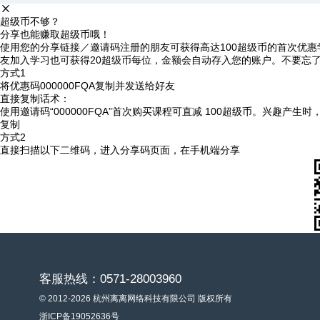
超级币不够？
分享也能赚取超级币哦！
使用您的分享链接／邀请码注册的朋友可获得高达100超级币的首次优惠
友加入学习也可获得20超级币每位，金额会自动存入您的账户。不要忘
方式1
将优惠码
000000FQA
复制并发送给好友
直接复制话术：
使用邀请码“000000FQA”首次购买课程可直减 100超级币。兴趣产生
复制
方式2
直接扫描以下二维码，进入分享码页面，在手机端分享
客服热线：0571-28003960
© 2012-2026 杭州离离网络科技有限公司 版权所有
浙ICP备19052636号