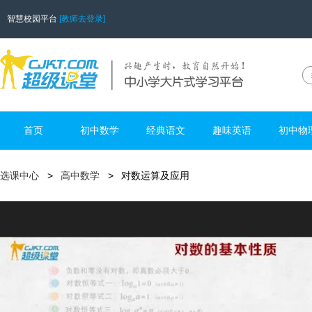
智慧校园平台
[教师去登录]
首页
初中数学
经典语文
趣味英语
初中物
选课中心
高中数学
对数运算及应用