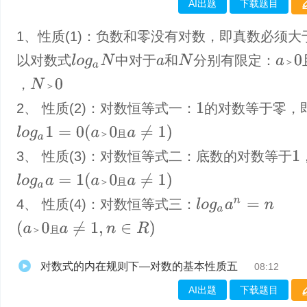
AI出题
下载题目
1、性质(1)：负数和零没有对数，即真数必须大
以对数式
中对于
和
分别有限定：
N
l
o
g
a
N
a
＞
0
＞
a
，
N
＞
0
＞
2、 性质(2)：对数恒等式一：
的对数等于零，
1
(
a
＞
0
且
a
≠
1
)
l
o
g
a
1
=
0
＞
且
3、 性质(3)：对数恒等式二：底数的对数等于
1
(
a
＞
0
且
a
≠
1
)
l
o
g
a
a
=
1
＞
且
4、 性质(4)：对数恒等式三：
l
o
g
a
a
n
=
n
(
a
＞
0
且
a
≠
1
,
n
∈
R
)
＞
且
对数式的内在规则下—对数的基本性质五
08:12
AI出题
下载题目