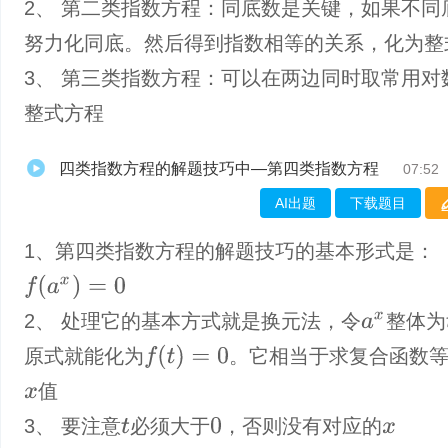
2、 第二类指数方程：同底数是关键，如果不同
努力化同底。然后得到指数相等的关系，化为整
3、 第三类指数方程：可以在两边同时取常用对
整式方程
四类指数方程的解题技巧中—第四类指数方程
07:52
AI出题
下载题目
1、第四类指数方程的解题技巧的基本形式是：
f
(
a
x
)
=
0
2、 处理它的基本方式就是换元法，令
整体为
a
x
f
(
t
)
=
0
原式就能化为
。它相当于求复合函数
值
x
3、 要注意
必须大于
，否则没有对应的
0
t
x