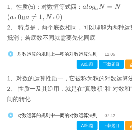
1、​性质(5)：对数恒等式四：
a
l
o
g
a
N
=
N
(
a
＞
0
且
a
≠
1
,
N
＞
0
)
＞
且
＞
2、 特点是，两个底数相同，可以理解为两种运
抵消；若底数不同就需要先化同底
对数运算的规则上—积的对数运算法则
12:05
AI出题
下载题目
1、​对数的运算性质一，它被称为积的对数运算
2、 性质一及其逆用，就是在“真数积”和“对数和
间的转化
对数运算的规则中—商的对数运算法则
07:42
AI出题
下载题目