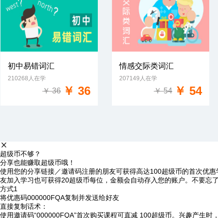
初中易错词汇
情感交际类词汇
210268人在学
207149人在学
免费试学
免费试学
￥ 36
￥ 54
￥ 36
￥ 54
超级币不够？
分享也能赚取超级币哦！
使用您的分享链接／邀请码注册的朋友可获得高达100超级币的首次优惠
友加入学习也可获得20超级币每位，金额会自动存入您的账户。不要忘
方式1
将优惠码
000000FQA
复制并发送给好友
直接复制话术：
使用邀请码“000000FQA”首次购买课程可直减 100超级币。兴趣产生