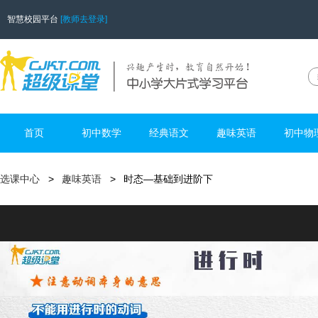
智慧校园平台
[教师去登录]
首页
初中数学
经典语文
趣味英语
初中物
选课中心
趣味英语
时态—基础到进阶下