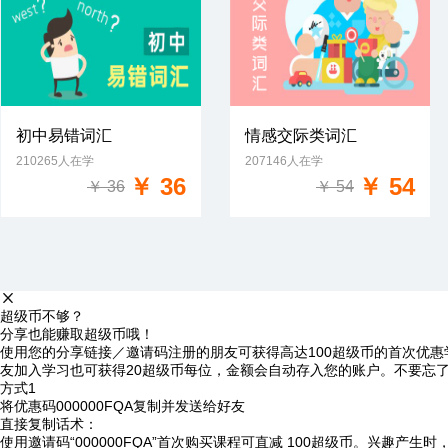
初中易错词汇
情感交际类词汇
210265人在学
207146人在学
免费试学
免费试学
￥ 36
￥ 54
￥ 36
￥ 54
超级币不够？
分享也能赚取超级币哦！
使用您的分享链接／邀请码注册的朋友可获得高达100超级币的首次优惠
友加入学习也可获得20超级币每位，金额会自动存入您的账户。不要忘
方式1
将优惠码
000000FQA
复制并发送给好友
直接复制话术：
使用邀请码“000000FQA”首次购买课程可直减 100超级币。兴趣产生