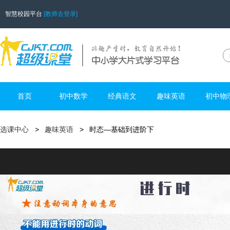
智慧校园平台
[教师去登录]
首页
初中数学
经典语文
趣味英语
初中物
选课中心
趣味英语
时态—基础到进阶下