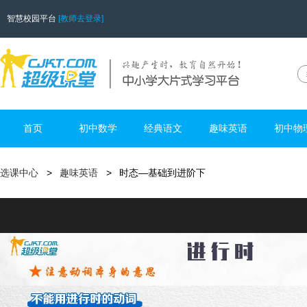
智慧校园平台
[教师去登录]
首页
初中数学
经典语文
趣味英语
初中物
选课中心
趣味英语
时态—基础到进阶下