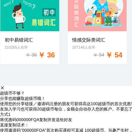
初中易错词汇
情感交际类词汇
210265人在学
207146人在学
免费试学
免费试学
￥ 36
￥ 54
￥ 36
￥ 54
超级币不够？
分享也能赚取超级币哦！
使用您的分享链接／邀请码注册的朋友可获得高达100超级币的首次优惠
友加入学习也可获得20超级币每位，金额会自动存入您的账户。不要忘
方式1
将优惠码
000000FQA
复制并发送给好友
直接复制话术：
使用邀请码“000000FQA”首次购买课程可直减 100超级币。兴趣产生