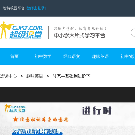
智慧校园平台
[教师去登录]
首页
初中数学
经典语文
趣味英语
初中物
选课中心
趣味英语
时态—基础到进阶下