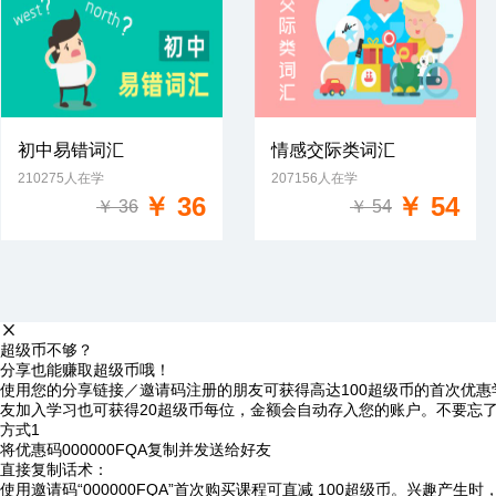
初中易错词汇
情感交际类词汇
210275人在学
207156人在学
免费试学
免费试学
￥ 36
￥ 54
￥ 36
￥ 54
超级币不够？
分享也能赚取超级币哦！
使用您的分享链接／邀请码注册的朋友可获得高达100超级币的首次优惠
友加入学习也可获得20超级币每位，金额会自动存入您的账户。不要忘
方式1
将优惠码
000000FQA
复制并发送给好友
直接复制话术：
使用邀请码“000000FQA”首次购买课程可直减 100超级币。兴趣产生