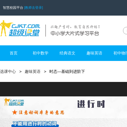
智慧校园平台
[教师去登录]
首页
初中数学
经典语文
趣味英语
初中物
选课中心
趣味英语
时态—基础到进阶下