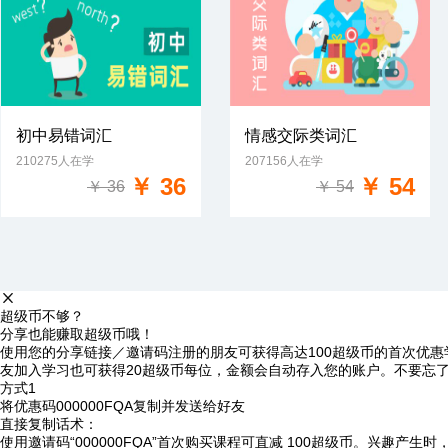
初中易错词汇
情感交际类词汇
210275人在学
207156人在学
免费试学
免费试学
￥ 36
￥ 54
￥ 36
￥ 54
超级币不够？
分享也能赚取超级币哦！
使用您的分享链接／邀请码注册的朋友可获得高达100超级币的首次优惠
友加入学习也可获得20超级币每位，金额会自动存入您的账户。不要忘
方式1
将优惠码
000000FQA
复制并发送给好友
直接复制话术：
使用邀请码“000000FQA”首次购买课程可直减 100超级币。兴趣产生