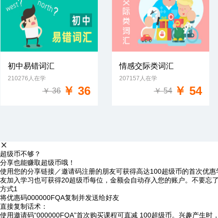
初中易错词汇
情感交际类词汇
210276人在学
207157人在学
免费试学
免费试学
￥ 36
￥ 54
￥ 36
￥ 54
超级币不够？
分享也能赚取超级币哦！
使用您的分享链接／邀请码注册的朋友可获得高达100超级币的首次优惠
友加入学习也可获得20超级币每位，金额会自动存入您的账户。不要忘
方式1
将优惠码
000000FQA
复制并发送给好友
直接复制话术：
使用邀请码“000000FQA”首次购买课程可直减 100超级币。兴趣产生