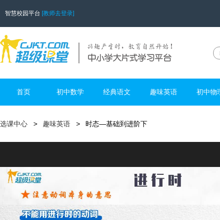
智慧校园平台
[教师去登录]
首页
初中数学
经典语文
趣味英语
初中物
选课中心
趣味英语
时态—基础到进阶下