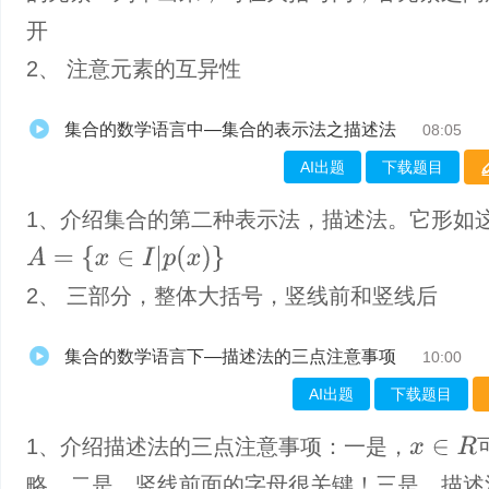
开
2、 注意元素的互异性
集合的数学语言中—集合的表示法之描述法
08:05
AI出题
下载题目
1、介绍集合的第二种表示法，描述法。它形如
A
=
{
x
∈
I
|
p
(
x
)
}
2、 三部分，整体大括号，竖线前和竖线后
集合的数学语言下—描述法的三点注意事项
10:00
AI出题
下载题目
1、​介绍描述法的三点注意事项：一是，
x
∈
R
略。二是，竖线前面的字母很关键！三是，描述