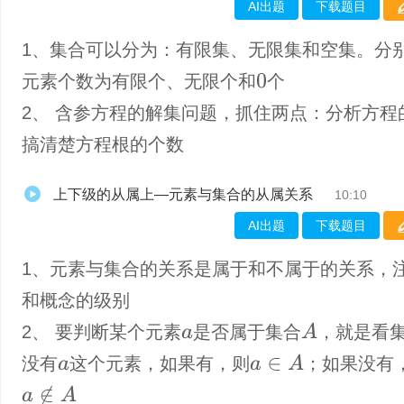
AI出题
下载题目
1、集合可以分为：有限集、无限集和空集。分
元素个数为有限个、无限个和
个
0
2、 含参方程的解集问题，抓住两点：分析方程
搞清楚方程根的个数
上下级的从属上—元素与集合的从属关系
10:10
AI出题
下载题目
1、元素与集合的关系是属于和不属于的关系，
和概念的级别
A
2、 要判断某个元素
是否属于集合
，就是看
a
a
∈
A
没有
这个元素，如果有，则
；如果没有
a
a
∉
A