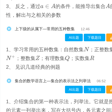
a
∈
A
A
3、 反之，通过
的条件，能推导出集合
性，解出与之相关的参数
上下级的从属下—常用的五种数集
12:46
AI出题
下载题目
1、学习常用的五种数集：自然数集
；正整数
N
N
+
Q
；整数集
；有理数集
；实数集
Z
R
2、 见识几道经典的例题
集合的数学语言上—集合的表示法之列举法
06:52
AI出题
下载题目
1、介绍集合的第一种表示法，列举法。它就是
的元素一列举出来，写在大括号内，各元素之间