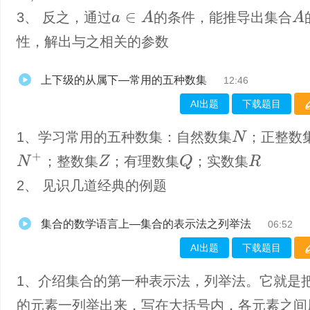
a
∈
A
A
3、 反之，通过
的条件，能推导出集合
性，解出与之相关的参数
上下级的从属下—常用的五种数集
12:46
AI出题
下载题目
1、学习常用的五种数集：自然数集
；正整数
N
N
+
Q
；整数集
；有理数集
；实数集
Z
R
2、 见识几道经典的例题
集合的数学语言上—集合的表示法之列举法
06:52
AI出题
下载题目
1、介绍集合的第一种表示法，列举法。它就是
的元素一列举出来，写在大括号内，各元素之间