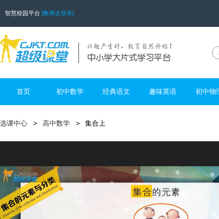
智慧校园平台
[教师去登录]
首页
初中数学
经典语文
趣味英语
初中物
选课中心
高中数学
集合上