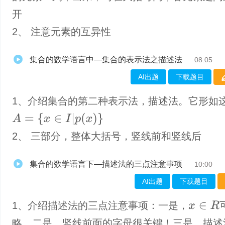
开
2、 注意元素的互异性
集合的数学语言中—集合的表示法之描述法
08:05
AI出题
下载题目
1、介绍集合的第二种表示法，描述法。它形如
A
=
{
x
∈
I
|
p
(
x
)
}
2、 三部分，整体大括号，竖线前和竖线后
集合的数学语言下—描述法的三点注意事项
10:00
AI出题
下载题目
1、​介绍描述法的三点注意事项：一是，
x
∈
R
略。二是，竖线前面的字母很关键！三是，描述