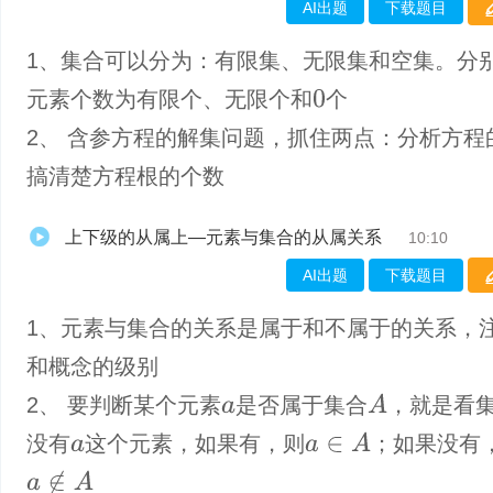
AI出题
下载题目
1、集合可以分为：有限集、无限集和空集。分
元素个数为有限个、无限个和
个
0
2、 含参方程的解集问题，抓住两点：分析方程
搞清楚方程根的个数
上下级的从属上—元素与集合的从属关系
10:10
AI出题
下载题目
1、元素与集合的关系是属于和不属于的关系，
和概念的级别
A
2、 要判断某个元素
是否属于集合
，就是看
a
a
∈
A
没有
这个元素，如果有，则
；如果没有
a
a
∉
A