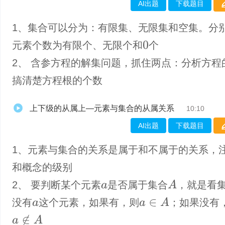
AI出题
下载题目
1、集合可以分为：有限集、无限集和空集。分
元素个数为有限个、无限个和
个
0
2、 含参方程的解集问题，抓住两点：分析方程
搞清楚方程根的个数
上下级的从属上—元素与集合的从属关系
10:10
AI出题
下载题目
1、元素与集合的关系是属于和不属于的关系，
和概念的级别
A
2、 要判断某个元素
是否属于集合
，就是看
a
a
∈
A
没有
这个元素，如果有，则
；如果没有
a
a
∉
A