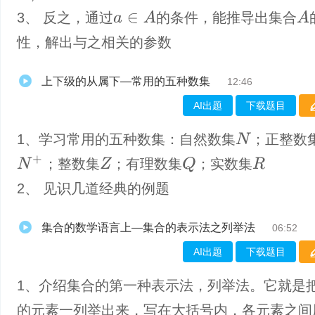
a
∈
A
A
3、 反之，通过
的条件，能推导出集合
性，解出与之相关的参数
上下级的从属下—常用的五种数集
12:46
AI出题
下载题目
1、学习常用的五种数集：自然数集
；正整数
N
N
+
Q
；整数集
；有理数集
；实数集
Z
R
2、 见识几道经典的例题
集合的数学语言上—集合的表示法之列举法
06:52
AI出题
下载题目
1、介绍集合的第一种表示法，列举法。它就是
的元素一列举出来，写在大括号内，各元素之间