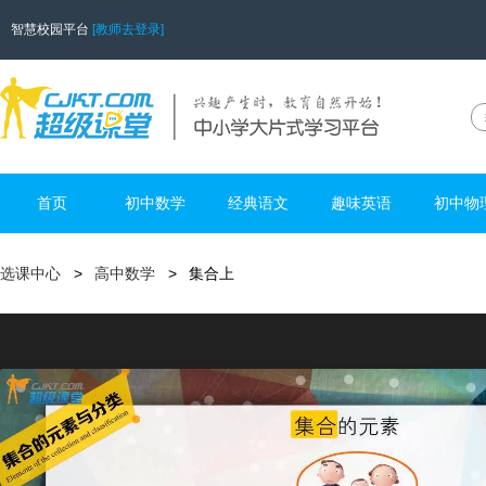
智慧校园平台
[教师去登录]
首页
初中数学
经典语文
趣味英语
初中物
选课中心
高中数学
集合上