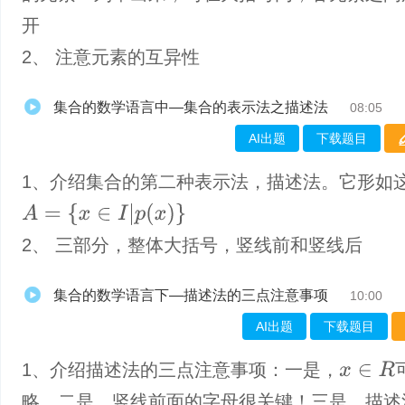
开
2、 注意元素的互异性
集合的数学语言中—集合的表示法之描述法
08:05
AI出题
下载题目
1、介绍集合的第二种表示法，描述法。它形如
A
=
{
x
∈
I
|
p
(
x
)
}
2、 三部分，整体大括号，竖线前和竖线后
集合的数学语言下—描述法的三点注意事项
10:00
AI出题
下载题目
1、​介绍描述法的三点注意事项：一是，
x
∈
R
略。二是，竖线前面的字母很关键！三是，描述