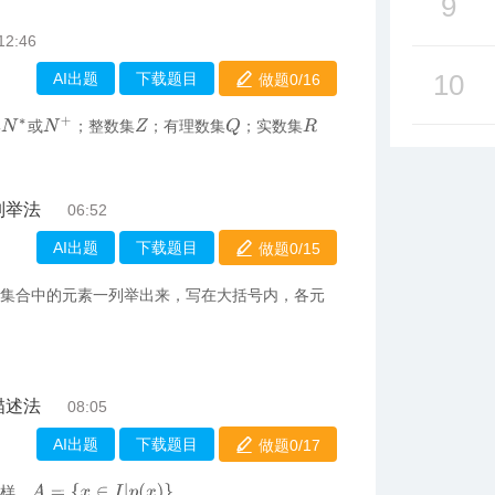
9
12:46
10
AI出题
下载题目
做题0/
16
N
+
Q
集
或
；整数集
；有理数集
；实数集
N
∗
Z
R
列举法
06:52
AI出题
下载题目
做题0/
15
把集合中的元素一列举出来，写在大括号内，各元
描述法
08:05
AI出题
下载题目
做题0/
17
A
=
{
x
∈
I
|
p
(
x
)
}
这样，