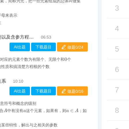
元素，简称为元，把一些元素组成的总体叫做集
3
字母来表示
性
4
参方程的解集问题
06:53
AI出题
下载题目
5
做题0/
24
别对应的元素个数为有限个、无限个和
个
0
的性质和搞清楚方程根的个数
6
关系
10:10
7
AI出题
下载题目
做题0/
16
注意符号和概念的级别
8
A
a
∈
A
合
中有没有
这个元素，如果有，则
；如
a
的某些特性，解出与之相关的参数