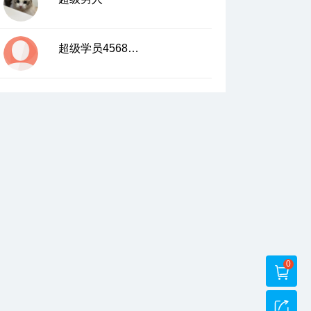
超级学员4568217
0