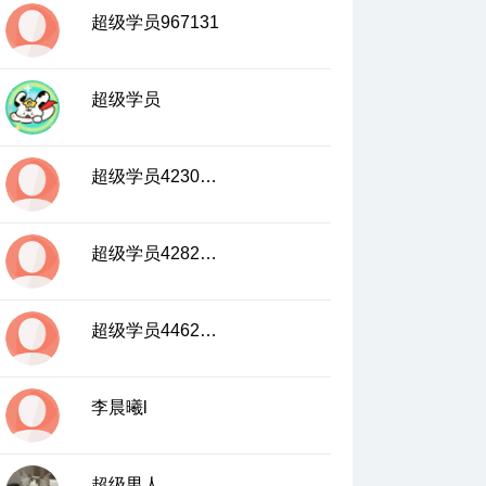
09:39
15、集合的联盟下—并集的特殊题型
超级学员967131
16、你有我也有上—交集的定义及有关元素
的交集问题
超级学员
08:14
17、你有我也有中—有关函数解析式的交集
问题
超级学员4230739
05:06
18、你有我也有下—有关不等式的交集问题
超级学员4282023
09:36
超级学员4462300
李晨曦l
超级男人