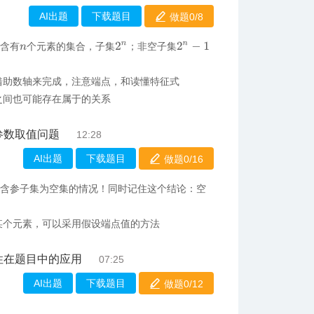
AI出题
下载题目
做题0/
8
2
n
−
1
2
n
于含有
个元素的集合，子集
；非空子集
n
借助数轴来完成，注意端点，和读懂特征式
之间也可能存在属于的关系
参数取值问题
12:28
AI出题
下载题目
做题0/
16
记含参子集为空集的情况！同时记住这个结论：空
某个元素，可以采用假设端点值的方法
性在题目中的应用
07:25
AI出题
下载题目
做题0/
12