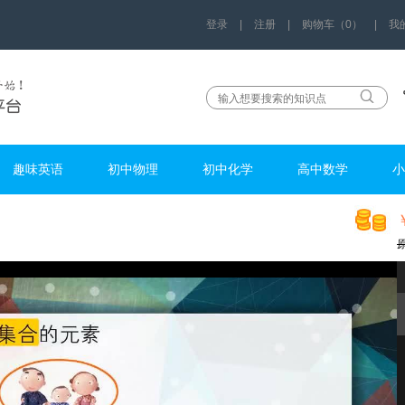
登录
|
注册
|
购物车（0）
|
我
趣味英语
初中物理
初中化学
高中数学
小