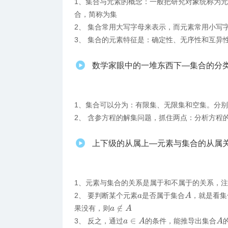
1、​集合与元素的概念：一般把研究对象统称为
合，简称为集
2、 集合常用大写字母来表示，而元素常用小写
3、 集合的元素特征是：确定性、无序性和互异
数学家眼中的一堆东西下—集合的分类以及含
1、集合可以分为：有限集、无限集和空集。分
2、 含参方程的解集问题，抓住两点：分析方程
上下级的从属上—元素与集合的从属
1、元素与集合的关系是属于和不属于的关系，
A
2、 要判断某个元素
是否属于集合
，就是看集
a
a
∉
A
果没有，则
a
∈
A
A
3、 反之，通过
的条件，能推导出集合