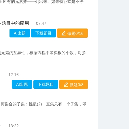
，求出所有的元素并一一列出来。如果特征式是不等
在题目中的应用
07:47
AI出题
下载题目
做题0/
16
到元素的互异性，根据方程不等实根的个数，对参
上
12:16
AI出题
下载题目
做题0/
8
任何集合的子集；性质(2)：空集只有一个子集，即
下
13:22