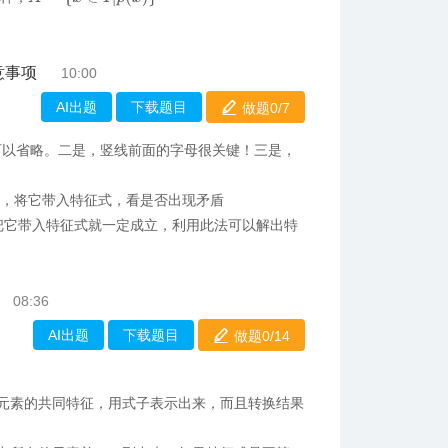
意事项
10:00
AI出题
下载题目
做题0/
7
可以省略。二是，竖线前面的字母很关键！三是，
法”，将它带入特征式，看是否出现矛盾
把它带入特征式就一定成立，利用此法可以解出特
08:36
AI出题
下载题目
做题0/
14
所有元素的共同特征，用式子表示出来，而且转换结果