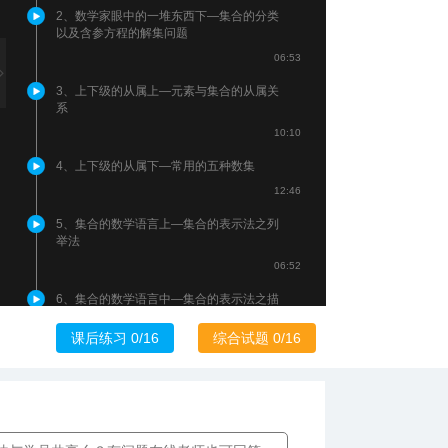
2、数学家眼中的一堆东西下—集合的分类
以及含参方程的解集问题
06:53
3、上下级的从属上—元素与集合的从属关
系
10:10
4、上下级的从属下—常用的五种数集
12:46
5、集合的数学语言上—集合的表示法之列
举法
06:52
6、集合的数学语言中—集合的表示法之描
述法
课后练习 0/16
综合试题 0/16
08:05
7、集合的数学语言下—描述法的三点注意
事项
10:00