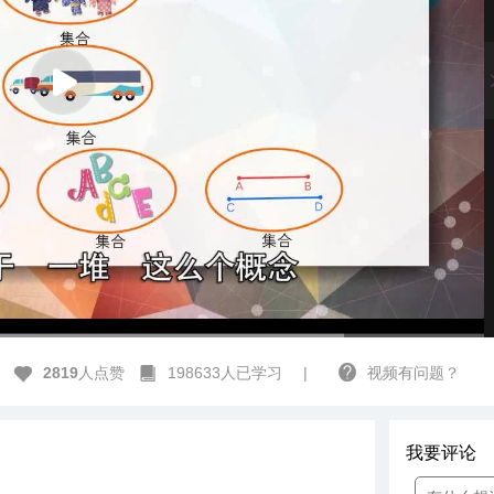
高清
1x
2819
人点赞
198633人已学习
|
视频有问题？
我要评论