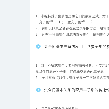
1、掌握特殊子集的概念和它们的数目公式。对
2
n
−
1
2
n
−
2
；真子集
；非空真子集
2、 判断无限集是否存在包含关系的方法，通常
3、 还有一种由集合组成的奇怪集合，说明集合
集合间基本关系的应用—含参子集的
1、对于不等式集合，要用数轴法分析。不要忘
集是任何集合的子集，任何非空集合的真子集
2、 要注意端点取值，确保子集一定不能多含有
集合间基本关系的应用—子集的传递
1、掌​子集的两个传递性规律