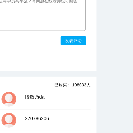
8、集合的翻译—列举法与描述法的转换
08:36
9、集合的翻译—列举法与描述法的转换在
题目中的应用
07:47
10、有容乃大子集多—集合间的基本关系上
发表评论
12:16
11、有容乃大子集多—集合间的基本关系下
13:22
12、集合间基本关系的应用—含参子集的参
数取值问题
已购买： 198633人
12:28
13、集合间基本关系的应用—子集的传递性
段敬乃da
在题目中的应用
07:25
270786206
14、集合的联盟上—并集的概念和基本题型
10:06