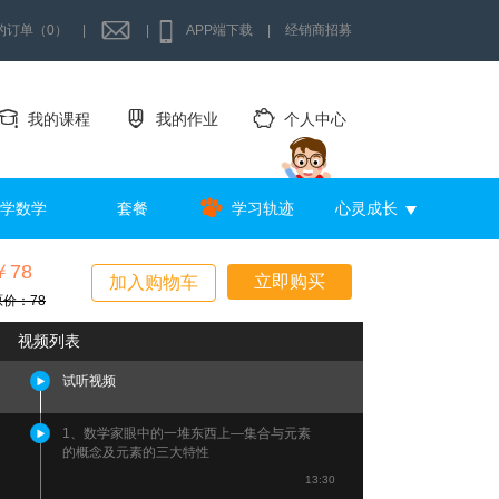
的订单（0）
|
|
APP端下载
|
经销商招募
我的课程
我的作业
个人中心
学数学
套餐
学习轨迹
心灵成长
￥78
立即购买
加入购物车
原价：78
视频列表
试听视频
1、数学家眼中的一堆东西上—集合与元素
的概念及元素的三大特性
13:30